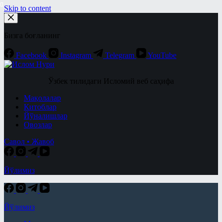
Skip to content
Бизга боғланинг
Facebook
Instagram
Telegram
YouTube
Ўзбек тилидаги Исломий веб саҳифа
Мақолалар
Китоблар
Йўналишлар
Овозлар
Савол • Жавоб
Йўлимиз
Йўлимиз