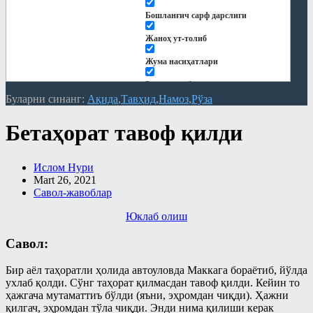
Рамазонга ҳозирдан тайёрланайлик
Бошланғич сарф дарслиги
Рўза
Жаноҳ ут-толиб
Сийрат ва тарих
Жума насиҳатлари
Тарбия
Закот китоби
Турли мавзулар
Буларни синанг:
Ақида
Тавҳид
Намоз
Рўза
Китоблар
Фиқҳ
Бетаҳорат тавоф қилди
Кундалик дарслар
Фиқҳий масалалар
Қуръон тафсири
Байъ – савдо китоби
Ислом Нури
Мақолалар
Mart 26, 2021
Бошқа мавзулардаги боблар
Савол-жавоблар
"Ҳиснул муслим" шарҳи
Закот китоби
Юклаб олиш
Ақида
Зироат ва суғоришдаги
Савол:
шерикликлар ҳамда ижора китоби
Замонавий мавзулар
Намоз китоби
Намоз
Бир аёл таҳоратли ҳолида автоуловда Маккага бораётиб, йўлда
ухлаб қолди. Сўнг таҳорат қилмасдан тавоф қилди. Кейин то
Никоҳ китоби
Никоҳ ва оила
ҳажгача мутаматтиъ бўлди (яъни, эҳромдан чиқди). Ҳажни
қилгач, эҳромдан тўла чиқди. Энди нима қилиши керак
Рўза китоби