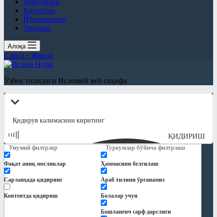
Мақолалар
Китоблар
Йўналишлар
Овозлар
Алоқа
Савол • Жавоб
Ўзбек тилидаги Исломий веб саҳифа
ҚИДИРИШ
Умумий филтрлар
Туркумлар бўйича филтрлаш
Фақат аниқ мосликлар
Ҳаммасини белгилаш
Сарлавҳада қидиринг
Араб тилини ўрганамиз
Контентда қидириш
Болалар учун
Бошланғич сарф дарслиги