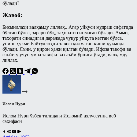
Панд-насиҳат
бўлади?
Талоқ китоби
Рамазонга ҳозирдан тайёрланайлик
Жавоб:
Таҳорат китоби
Рўза
Бисмиллаҳи валҳамду лиллаҳ.. Агар уйқуси мудраш сифатида
Ўлик ерни тирилтириш ва мубоҳ
Сийрат ва тарих
бўлган бўлса, зарари йўқ, таҳорати синмаган бўлади. Аммо,
нарсаларга эгалик қилиш ҳақидаги
таҳорати синадиган даражада чуқур уйқуга кетган бўлса,
китоб
Тарбия
унинг ҳукми Байтуллоҳни тавоф қилмаган киши ҳукмида
бўлади. Яъни, у қирон ҳажи қилган бўлади. Ифоза тавофи ва
Ҳаж китоби
Турли мавзулар
саъйи у учун умра тавофи ва саъйи ўрнига ўтади, валҳамду
Шерикликлар китоби
лиллаҳ.
Фиқҳ
Ҳаж
Фиқҳий масалалар
Муаллими-Соний
Байъ – савдо китоби
Муслималар учун
Бошқа мавзулардаги боблар
Мусулмоннинг қўрғони
Закот китоби
Ислом Нури
Муҳаррам
Зироат ва суғоришдаги
Ислом Нури ўзбек тилидаги Исломий аҳлуссунна веб
шерикликлар ҳамда ижора китоби
Овозли дарслар
саҳифаси
Намоз китоби
Асмоул-Ҳусно/Аллоҳнинг гўзал
исмларининг енгил шарҳи
Никоҳ китоби