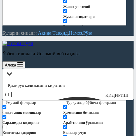
Жаноҳ ут-толиб
Жума насиҳатлари
Закот китоби
Буларни синанг:
Ақида
Тавҳид
Намоз
Рўза
Китоблар
Кундалик дарслар
Ўзбек тилидаги Исломий веб саҳифа
Қуръон тафсири
Алоқа
Мақолалар
"Ҳиснул муслим" шарҳи
Ақида
ҚИДИРИШ
Замонавий мавзулар
Умумий филтрлар
Туркумлар бўйича филтрлаш
Намоз
Фақат аниқ мосликлар
Ҳаммасини белгилаш
Никоҳ ва оила
Сарлавҳада қидиринг
Араб тилини ўрганамиз
Панд-насиҳат
Контентда қидириш
Болалар учун