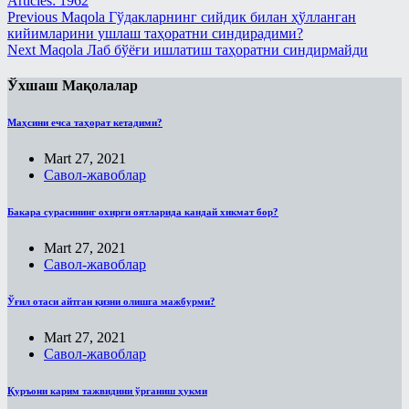
Articles: 1962
Previous
Maqola
Гўдакларнинг сийдик билан ҳўлланган
Пайғамбар ҳадисларидан тарбия
Рўза китоби
кийимларини ушлаш таҳоратни синдирадими?
дарслари
Next
Maqola
Лаб бўёғи ишлатиш таҳоратни синдирмайди
Талоқ китоби
Рамазон суҳбатлари шайх Усаймин
китоблари асосида
Ўхшаш Мақолалар
Таҳорат китоби
Солиҳ амалларнинг ажру-
Ўлик ерни тирилтириш ва мубоҳ
савоблари ҳақида - Энг фойдали
Маҳсини ечса таҳорат кетадими?
нарсаларга эгалик қилиш ҳақидаги
тижорат
китоб
Mart 27, 2021
Рамазон
Савол-жавоблар
Ҳаж китоби
Савол-жавоблар
Шерикликлар китоби
Бакара сурасининг охирги оятларида кандай хикмат бор?
Салафлар дурдоналаридан
Ҳаж
Mart 27, 2021
Талоқ китоби
Савол-жавоблар
Муаллими-Соний
Туширмалар
Муслималар учун
Ўғил отаси айтган қизни олишга мажбурми?
Хар ҳил
Мусулмоннинг қўрғони
Mart 27, 2021
Ҳаж Мавсуми
Савол-жавоблар
Муҳаррам
Ҳикматлар
Овозли дарслар
Қуръони карим тажвидини ўрганиш ҳукми