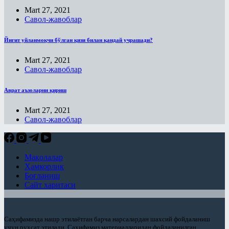
Асмоул-Ҳусно/Аллоҳнинг гўзал
Mart 27, 2021
исмларининг енгил шарҳи
Савол-жавоблар
Пайғамбар ҳадисларидан тарбия
дарслари
Йигит уйланмоқчи бўлган қизи билан қандай учрашади?
Рамазон суҳбатлари шайх Усаймин
Mart 27, 2021
китоблари асосида
Савол-жавоблар
Солиҳ амалларнинг ажру-
савоблари ҳақида - Энг фойдали
Аврат аъзоларни қириш
тижорат
Mart 27, 2021
Рамазон
Савол-жавоблар
Савол-жавоблар
Салафлар дурдоналаридан
Мақолалар
Талоқ китоби
Ҳамкорлик
Боғланиш
Туширмалар
Сайт харитаси
Хар ҳил
Ҳаж Мавсуми
Саҳифамизда нашр этилаётган барча нарсалардан шахсий фойдаланиш
учун руҳсат этилади. Саҳифамиз материалларидан фойдаланилган
Ҳикматлар