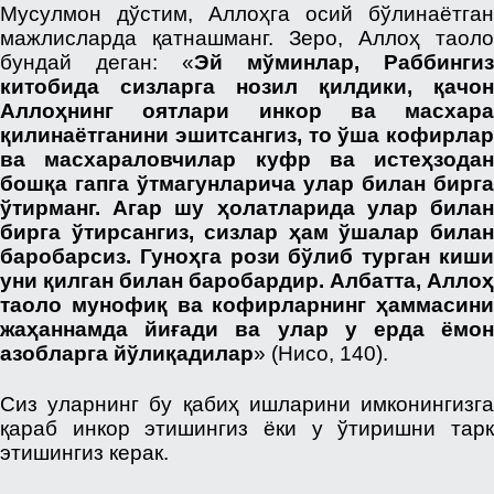
Мусулмон дўстим, Аллоҳга осий бўлинаётган
мажлисларда қатнашманг. Зеро, Аллоҳ таоло
бундай деган: «
Эй мўминлар, Раббингиз
китобида сизларга нозил қилдики, қачон
Аллоҳнинг оятлари инкор ва масхара
қилинаётганини эшитсангиз, то ўша кофирлар
ва масхараловчилар куфр ва истеҳзодан
бошқа гапга ўтмагунларича улар билан бирга
ўтирманг. Агар шу ҳолатларида улар билан
бирга ўтирсангиз, сизлар ҳам ўшалар билан
баробарсиз. Гуноҳга рози бўлиб турган киши
уни қилган билан баробардир. Албатта, Аллоҳ
таоло мунофиқ ва кофирларнинг ҳаммасини
жаҳаннамда йиғади ва улар у ерда ёмон
азобларга йўлиқадилар
» (Нисо, 140).
Сиз уларнинг бу қабиҳ ишларини имконингизга
қараб инкор этишингиз ёки у ўтиришни тарк
этишингиз керак.