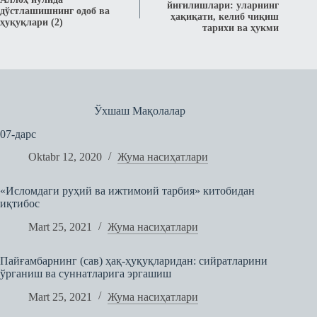
йиғилишлари: уларнинг
дўстлашишнинг одоб ва
ҳақиқати, келиб чиқиш
ҳуқуқлари (2)
тарихи ва ҳукми
Ўхшаш Мақолалар
07-дарс
Oktabr 12, 2020
Жума насиҳатлари
«Исломдаги руҳий ва ижтимоий тарбия» китобидан
иқтибос
Mart 25, 2021
Жума насиҳатлари
Пайғамбарнинг (сав) ҳақ-ҳуқуқларидан: сийратларини
ўрганиш ва суннатларига эргашиш
Mart 25, 2021
Жума насиҳатлари