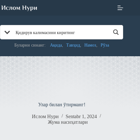
Skip
to
content
Буларни синанг:
Ақида
Тавҳид
Намоз
Рўза
Улар билан ўтирманг!
Ислом Нури
Sentabr 1, 2024
Жума насиҳатлари