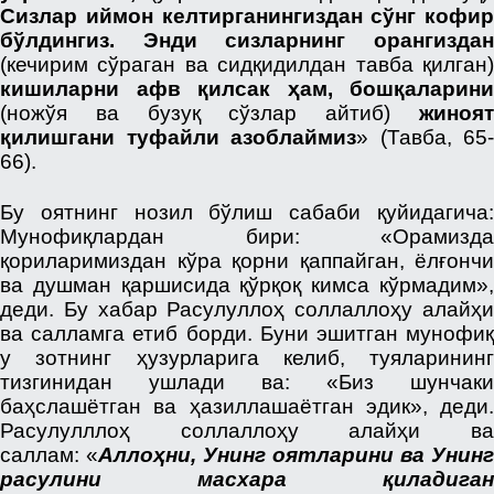
Сизлар иймон келтирганингиздан сўнг кофир
бўлдингиз. Энди сизларнинг орангиздан
(кечирим сўраган ва сидқидилдан тавба қилган)
кишиларни афв қилсак ҳам, бошқаларини
(ножўя ва бузуқ сўзлар айтиб)
жиноят
қилишгани туфайли азоблаймиз
» (Тавба, 65-
66).
Бу оятнинг нозил бўлиш сабаби қуйидагича:
Мунофиқлардан бири: «Орамизда
қориларимиздан кўра қорни қаппайган, ёлғончи
ва душман қаршисида қўрқоқ кимса кўрмадим»,
деди. Бу хабар Расулуллоҳ соллаллоҳу алайҳи
ва салламга етиб борди. Буни эшитган мунофиқ
у зотнинг ҳузурларига келиб, туяларининг
тизгинидан ушлади ва: «Биз шунчаки
баҳслашётган ва ҳазиллашаётган эдик», деди.
Расулулллоҳ соллаллоҳу алайҳи ва
саллам: «
Аллоҳни, Унинг оятларини ва Унинг
расулини масхара қиладиган