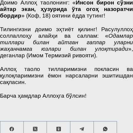
Доимо Аллоҳ таолонинг: «
Инсон бирон сўзн
айтар экан, ҳузурида ўта огоҳ назоратчи
бордир
» (Коф, 18) оятини ёдда тутинг!
Тилингизни доимо эҳтиёт қилинг! Расулуллоҳ
соллаллоҳу алайҳи ва саллам: «
Одамлар
тиллари билан айтган гаплар уларни
жаҳаннамга юзлари билан улоқтиради
»,
деганлар (Имом Термизий ривояти).
Аллоҳ таоло тилларимизни покласин ва
қулоқларимизни ёмон нарсаларни эшитишдан
сақласин.
Барча ҳамдлар Аллоҳга бўлсин!