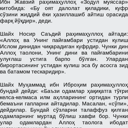
Ибн Жавзий раҳимаҳуллоҳ «Зодул муяссар»
китобида: «Бу оят далолат қиладики, куфр
сўзини жиддий ёки ҳазиллашиб айтиш орасида
фарқ йўқдир», деди.
Шайх Носир Саъдий раҳимаҳуллоҳ айтади:
«Аллоҳ ва Унинг пайғамбари устидан кулиш
Ислом динидан чиқарадиган куфрдир. Чунки дин
Аллоҳ таолони, Унинг дини ва пайғамбарини
улуғлаш устига барпо бўлган. Улардан
бирортасининг устидан кулиш эса бу асосга зид
ва батамом тескаридир».
Шайх Муҳаммад ибн Иброҳим раҳимаҳуллоҳ
бундай дейди: «Баъзи одамлар ҳақиқатга тўғри
келса-келмаса илм аҳлларининг ортидан турли
бемаъни гапларни айтадилар. Масалан, «сўпи»,
дейдилар. Бундай сўзларни талаффуз қилган
одамларнинг муртад бўлиш хавфи бор. Чунки
улар одамлардан Аллоҳ таолога ибодат