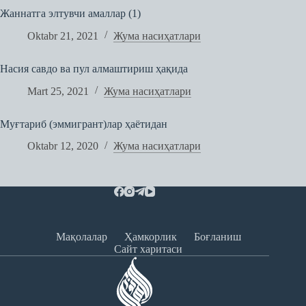
Жаннатга элтувчи амаллар (1)
Oktabr 21, 2021
Жума насиҳатлари
Насия савдо ва пул алмаштириш ҳақида
Mart 25, 2021
Жума насиҳатлари
Муғтариб (эммигрант)лар ҳаётидан
Oktabr 12, 2020
Жума насиҳатлари
Мақолалар
Ҳамкорлик
Боғланиш
Сайт харитаси