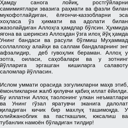
Ҳамду санога лойиқ, ростгўйларни
самимиятлари эвазига раҳмати ва фазли билан
мукофотлайдиган, ёлғончи-каззобларни эса
хоҳласа ўз ҳикмати ва адолати билан
жазолайдиган Аллоҳга ҳамдлар бўлсин. Ҳукмида
ягона ва шериксиз Аллоҳдан ўзга илоҳ йўқ ҳамда
Унинг бандаси ва расули бўлмиш Муҳаммад
соллаллоҳу алайҳи ва саллам бандаларнинг энг
афзалидир, деб гувоҳлик бераман. Аллоҳ у
зотга, оиласи, саҳобалари ва у зотнинг
йўлларига эргашган кишиларга салавоту
саломлар йўлласин.
Ислом уммати орасида эзгуликларни маҳв этиб,
ёмонликларни жалб қилувчи қабиҳ иллат ёйилди.
Бу иллатни Аллоҳ таолонинг улкан неъматлари
ва Унинг гўзал яратувчи эканига далолат
қиладиган кичик бир махлуқ ташимоқда. У
олийжаноблик ва пасткашлик, юксалиш ва
тубанлик намоён бўладиган тилдир!