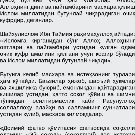
гуноҳ бўлгани учун ҳам уламолар Аллоҳ,
Аллоҳнинг дини ва пайғамбарини масхара қилиш
Ислом миллатидан бутунлай чиқарадиган очиқ
куфрдир, деганлар.
Шайхулислом Ибн Таймия раҳимаҳуллоҳ айтади:
«Исломга кирганидан сўнг Аллоҳ, Аллоҳнинг
оятлари ва пайғамбари устидан кулган одам
очиқ куфр амалини қилгани учун кофир бўлади
ва Ислом миллатидан бутунлай чиқади».
Бугунга келиб масхара ва истеҳзонинг турлари
ҳам кўпайди. Баъзилар ҳижоб, шаръий ҳукмлар
ва яхшиликка буюриб, ёмонликдан қайтарадиган
кишилар устидан, ҳатто соқол қўйиш ва шимни
тўпиқдан осилтирмаслик каби Расулуллоҳ
соллаллоҳу алайҳи ва салламнинг суннатлари
устидан кулиб, масхара қилмоқдалар.
«Доимий фатво қўмитаси» фатвосида соқолли
одамни: «Эй соқол!» (
соқолтой
) дея истеҳз