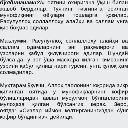
бўлдингизми?!
» оятини охиригача ўқиш билан
жавоб бердилар. Туянинг тизгинига осилган
мунофиқнинг оёқлари тошларга қоқилар,
Расулуллоҳ соллаллоҳу алайҳи ва саллам унга
қиё боқмас эдилар.
Маълумки, Расулуллоҳ соллаллоҳу алайҳи ва
саллам одамларнинг энг раҳмлироғи ва
узрларни қабул қилувчироғи эдилар. Шундай
бўлса-да, у зот ўша масхара қилган кимсанинг
узрини қабул қилиш нари турсин, унга қулоқ ҳам
солмадилар.
Муҳтарам ўқувчи, Аллоҳ таолонинг юқорида зикр
қилинган оятида у мунофиқларнинг кофир
бўлишларидан аввал мусулмон бўлганларини
мулоҳаза қилган бўлсангиз керак. Зеро,
оятда: «Сизлар иймон келтирганингиздан сўнг
кофир бўлдингиз», дейилди.