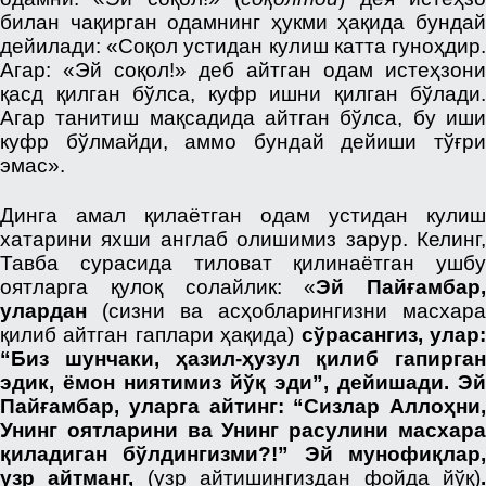
билан чақирган одамнинг ҳукми ҳақида бундай
дейилади: «Соқол устидан кулиш катта гуноҳдир.
Агар: «Эй соқол!» деб айтган одам истеҳзони
қасд қилган бўлса, куфр ишни қилган бўлади.
Агар танитиш мақсадида айтган бўлса, бу иши
куфр бўлмайди, аммо бундай дейиши тўғри
эмас».
Динга амал қилаётган одам устидан кулиш
хатарини яхши англаб олишимиз зарур. Келинг,
Тавба сурасида тиловат қилинаётган ушбу
оятларга қулоқ солайлик: «
Эй Пайғамбар,
улардан
(сизни ва асҳобларингизни масхара
қилиб айтган гаплари ҳақида)
сўрасангиз, улар
“Биз шунчаки, ҳазил-ҳузул қилиб гапирган
эдик, ёмон ниятимиз йўқ эди”, дейишади. Эй
Пайғамбар, уларга айтинг: “Сизлар Аллоҳни,
Унинг оятларини ва Унинг расулини масхара
қиладиган бўлдингизми?!” Эй мунофиқлар,
узр айтманг,
(узр айтишингиздан фойда йўқ)