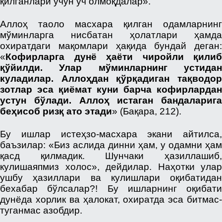
қилганлари учун ўч олмоқдалар».
Аллоҳ таоло масхара қилган одамларнинг
мўминларга нисбатан ҳолатлари ҳамда
охиратдаги мақомлари ҳақида бундай деган:
«
Кофирларга дунё ҳаёти чиройли қилиб
қўйилди. Улар мўминларнинг устидан
куладилар. Аллоҳдан қўрқадиган тақводор
зотлар эса қиёмат куни барча кофирлардан
устун бўлади. Аллоҳ истаган бандаларига
беҳисоб ризқ ато этади
» (Бақара, 212).
Бу ишлар истеҳзо-масхара экани айтилса,
баъзилар: «Биз аслида динни ҳам, у одамни ҳам
қасд қилмадик. Шунчаки ҳазиллашиб,
кулишаяпмиз холос», дейдилар. Наҳотки улар
ушбу ҳазиллари ва кулишлари оқибатидан
бехабар бўлсалар?! Бу ишларнинг оқибати
дунёда хорлик ва ҳалокат, охиратда эса битмас-
туганмас азобдир.