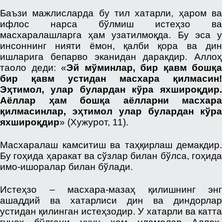
Баъзи мажлисларда бу тил хатарли, ҳаром ва
ифлос нарса бўлмиш истеҳзо ва
масхаралашларга ҳам узатилмоқда. Бу эса у
инсоннинг нияти ёмон, қалби қора ва дин
ишларига бепарво эканидан даракдир. Аллоҳ
таоло деди: «
Эй мўминлар, бир қавм бошқа
бир қавм устидан масхара қилмасин!
Эҳтимол, улар булардан кўра яхшироқдир.
Аёллар ҳам бошқа аёлларни масхара
қилмасинлар, эҳтимол улар булардан кўра
яхшироқдир
» (Хужурот, 11).
Масхаралаш камситиш ва таҳқирлаш демакдир.
Бу гоҳида ҳаракат ва сўзлар билан бўлса, гоҳида
имо-ишоралар билан бўлади.
Истеҳзо – масхара-мазаҳ қилишнинг энг
ашаддий ва хатарлиси дин ва диндорлар
устидан қилинган истеҳзодир. У хатарли ва катта