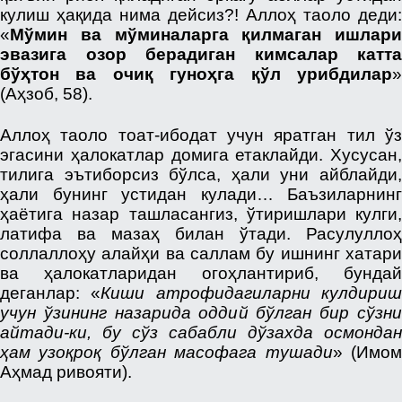
кулиш ҳақида нима дейсиз?! Аллоҳ таоло деди:
«
Мўмин ва мўминаларга қилмаган ишлари
эвазига озор берадиган кимсалар катта
бўҳтон ва очиқ гуноҳга қўл урибдилар
»
(Аҳзоб, 58).
Аллоҳ таоло тоат-ибодат учун яратган тил ўз
эгасини ҳалокатлар домига етаклайди. Хусусан,
тилига эътиборсиз бўлса, ҳали уни айблайди,
ҳали бунинг устидан кулади… Баъзиларнинг
ҳаётига назар ташласангиз, ўтиришлари кулги,
латифа ва мазаҳ билан ўтади. Расулуллоҳ
соллаллоҳу алайҳи ва саллам бу ишнинг хатари
ва ҳалокатларидан огоҳлантириб, бундай
деганлар: «
Киши атрофидагиларни кулдири
учун ўзининг назарида оддий бўлган бир сўзни
айтади-ки, бу сўз сабабли дўзахда осмондан
ҳам узоқроқ бўлган масофага тушади
» (Имо
Аҳмад ривояти).