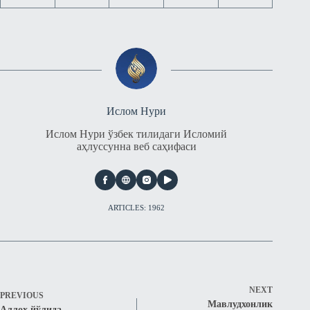
Ислом Нури
Ислом Нури ўзбек тилидаги Исломий
аҳлуссунна веб саҳифаси
ARTICLES: 1962
NEXT
PREVIOUS
Мавлудхонлик
Аллоҳ йўлида