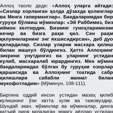
Аллоҳ таоло деди: «
Аллоҳ уларга айтади:
«Сизлар хорланган ҳолда дўзахда қолинглар
ва Менга гапирманглар». Бандаларимдан бир
гуруҳи бўлмиш мўминлар: «Эй Раббимиз, биз
иймон келтирдик. Бизнинг гуноҳларимизни
кечир ва бизга раҳм қил. Сен раҳм
қилувчиларнинг энг яхшисидирсан», деб дуо
қилардилар. Сизлар уларни масхара қилиш
билан машғул бўлдингиз. Ҳатто Аллоҳнинг
зикрини унутдингиз ва уларнинг устидан
кулиб, масхаралаб юрардингиз. Мен мўмин
бандаларимдан бўлган бу гуруҳни озорлар
қаршисида ва Аллоҳнинг тоатида сабр
қилишлари сабабли жаннат билан
мукофотладим
» (Мўминун, 108-111).
Биргина оддий инсон устидан мазаҳ қилиб
кулишнинг ўзи катта зулм ва тажовуздир.
Шундай экан, мўминлар ва мўминалар, динга
қатъий риоя қиладиган эркагу аёллар устидан