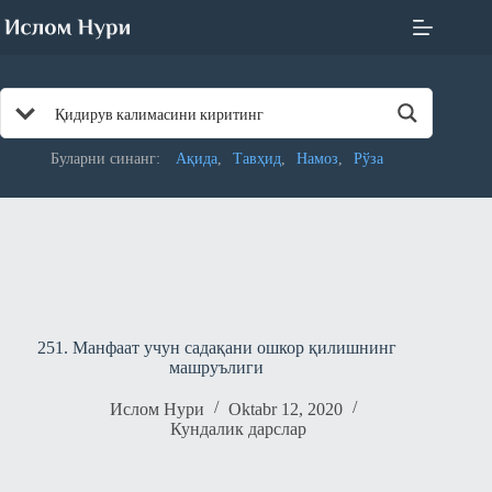
Skip
to
content
Буларни синанг:
Ақида
Тавҳид
Намоз
Рўза
251. Манфаат учун садақани ошкор қилишнинг
машруълиги
Ислом Нури
Oktabr 12, 2020
Кундалик дарслар