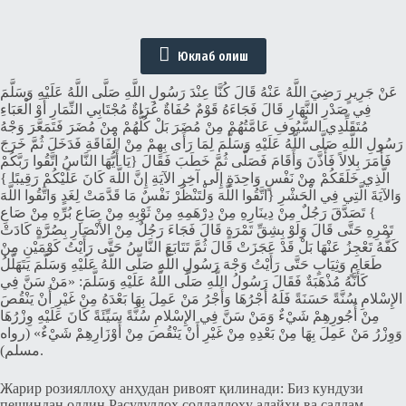
Юклаб олиш
عَنْ جَرِيرٍ رَضِيَ اللَّهُ عَنْهُ قَالَ كُنَّا عِنْدَ رَسُولِ اللَّهِ صَلَّى اللَّهُ عَلَيْهِ وَسَلَّمَ
فِي صَدْرِ النَّهَارِ قَالَ فَجَاءَهُ قَوْمٌ حُفَاةٌ عُرَاةٌ مُجْتَابِي النِّمَارِ أَوْ الْعَبَاءِ
مُتَقَلِّدِي السُّيُوفِ عَامَّتُهُمْ مِنْ مُضَرَ بَلْ كُلُّهُمْ مِنْ مُضَرَ فَتَمَعَّرَ وَجْهُ
رَسُولِ اللَّهِ صَلَّى اللَّهُ عَلَيْهِ وَسَلَّمَ لِمَا رَأَى بِهِمْ مِنْ الْفَاقَةِ فَدَخَلَ ثُمَّ خَرَجَ
فَأَمَرَ بِلالاً فَأَذَّنَ وَأَقَامَ فَصَلَّى ثُمَّ خَطَبَ فَقَالَ {يَا أَيُّهَا النَّاسُ اتَّقُوا رَبَّكُمْ
الَّذِي خَلَقَكُمْ مِنْ نَفْسٍ وَاحِدَةٍ إِلَى آخِرِ الآيَةِ إِنَّ اللَّهَ كَانَ عَلَيْكُمْ رَقِيبًا }
وَالآيَةَ الَّتِي فِي الْحَشْرِ {اتَّقُوا اللَّهَ وَلْتَنْظُرْ نَفْسٌ مَا قَدَّمَتْ لِغَدٍ وَاتَّقُوا اللَّهَ
} تَصَدَّقَ رَجُلٌ مِنْ دِينَارِهِ مِنْ دِرْهَمِهِ مِنْ ثَوْبِهِ مِنْ صَاعِ بُرِّهِ مِنْ صَاعِ
تَمْرِهِ حَتَّى قَالَ وَلَوْ بِشِقِّ تَمْرَةٍ قَالَ فَجَاءَ رَجُلٌ مِنْ الأَنْصَارِ بِصُرَّةٍ كَادَتْ
كَفُّهُ تَعْجِزُ عَنْهَا بَلْ قَدْ عَجَزَتْ قَالَ ثُمَّ تَتَابَعَ النَّاسُ حَتَّى رَأَيْتُ كَوْمَيْنِ مِنْ
طَعَامٍ وَثِيَابٍ حَتَّى رَأَيْتُ وَجْهَ رَسُولِ اللَّهِ صَلَّى اللَّهُ عَلَيْهِ وَسَلَّمَ يَتَهَلَّلُ
كَأَنَّهُ مُذْهَبَةٌ فَقَالَ رَسُولُ اللَّهِ صَلَّى اللَّهُ عَلَيْهِ وَسَلَّمَ: «مَنْ سَنَّ فِي
الإِسْلامِ سُنَّةً حَسَنَةً فَلَهُ أَجْرُهَا وَأَجْرُ مَنْ عَمِلَ بِهَا بَعْدَهُ مِنْ غَيْرِ أَنْ يَنْقُصَ
مِنْ أُجُورِهِمْ شَيْءٌ وَمَنْ سَنَّ فِي الإِسْلامِ سُنَّةً سَيِّئَةً كَانَ عَلَيْهِ وِزْرُهَا
وَوِزْرُ مَنْ عَمِلَ بِهَا مِنْ بَعْدِهِ مِنْ غَيْرِ أَنْ يَنْقُصَ مِنْ أَوْزَارِهِمْ شَيْءٌ» (رواه
مسلم).
Жарир розияллоҳу анҳудан ривоят қилинади: Биз кундузи
пешиндан олдин Расулуллоҳ соллаллоҳу алайҳи ва саллам