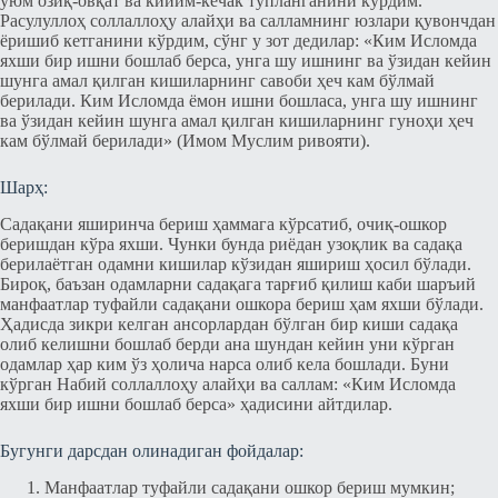
уюм озиқ-овқат ва кийим-кечак тўпланганини кўрдим.
Расулуллоҳ соллаллоҳу алайҳи ва салламнинг юзлари қувончдан
ёришиб кетганини кўрдим, сўнг у зот дедилар: «Ким Исломда
яхши бир ишни бошлаб берса, унга шу ишнинг ва ўзидан кейин
шунга амал қилган кишиларнинг савоби ҳеч кам бўлмай
берилади. Ким Исломда ёмон ишни бошласа, унга шу ишнинг
ва ўзидан кейин шунга амал қилган кишиларнинг гуноҳи ҳеч
кам бўлмай берилади» (Имом Муслим ривояти).
Шарҳ:
Садақани яширинча бериш ҳаммага кўрсатиб, очиқ-ошкор
беришдан кўра яхши. Чунки бунда риёдан узоқлик ва садақа
берилаётган одамни кишилар кўзидан яшириш ҳосил бўлади.
Бироқ, баъзан одамларни садақага тарғиб қилиш каби шаръий
манфаатлар туфайли садақани ошкора бериш ҳам яхши бўлади.
Ҳадисда зикри келган ансорлардан бўлган бир киши садақа
олиб келишни бошлаб берди ана шундан кейин уни кўрган
одамлар ҳар ким ўз ҳолича нарса олиб кела бошлади. Буни
кўрган Набий соллаллоҳу алайҳи ва саллам: «Ким Исломда
яхши бир ишни бошлаб берса» ҳадисини айтдилар.
Бугунги дарсдан олинадиган фойдалар:
Манфаатлар туфайли садақани ошкор бериш мумкин;