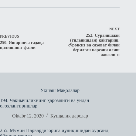
NEXT
252. Сўранишдан
PREVIOUS
(тиланишдан) қайтариш,
250. Яширинча садақа
сўровсиз ва саховат билан
қилишнинг фазли
берилган нарсани олиш
жоизлиги
Ўхшаш Мақолалар
194. Чақимчиликнинг ҳаромлиги ва ундан
огоҳлантиришлар
Oktabr 12, 2020
Кундалик дарслар
255. Мўмин Парвардигорига йўлиқишидан хурсанд
бўлиши ҳақида