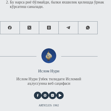
Бу нарса риё бўлмайди, балки яхшилик қилишда ўрнак
кўрсатиш саналади.
Ислом Нури
Ислом Нури ўзбек тилидаги Исломий
аҳлуссунна веб саҳифаси
ARTICLES: 1962