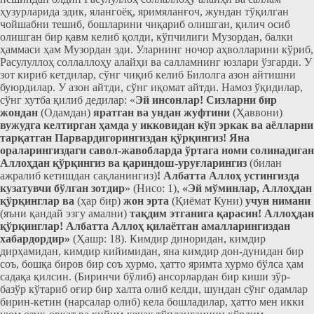
ҳузурларида эдик, ялангоёқ, яримяланғоч, жундан тўқилган
чойшабни тешиб, бошларини чиқариб олишган, қилич осиб
олишган бир қавм келиб қолди, кўпчилиги Музордан, балки
ҳаммаси ҳам Музордан эди. Уларнинг ночор аҳволларини кўриб,
Расулуллоҳ соллаллоҳу алайҳи ва салламнинг юзлари ўзгарди. У
зот кириб кетдилар, сўнг чиқиб келиб Билолга азон айтишни
буюрдилар. У азон айтди, сўнг иқомат айтди. Намоз ўқидилар,
сўнг хутба қилиб дедилар: «
Эй инсонлар! Сизларни бир
жондан
(Одамдан)
яратган ва ундан жуфтини
(Ҳаввони)
вужудга келтирган ҳамда у икковидан кўп эркак ва аёлларни
тарқатган Парвардигорингиздан қўрқингиз! Яна
ораларингиздаги савол-жавобларда ўртага номи солинадиган
Аллоҳдан қўрқингиз ва қариндош-уруғларингиз
(билан
ажралиб кетишдан сақланингиз)
! Албатта Аллоҳ устингизда
кузатувчи бўлган зотдир
» (Нисо: 1),
«Эй мўминлар, Аллоҳдан
қўрқинглар ва
(ҳар бир)
жон эрта
(Қиёмат Куни)
учун нимани
(яъни қандай эзгу амални)
тақдим этганига қарасин! Аллоҳдан
қўрқинглар! Албатта Аллоҳ қилаётган амалларингиздан
хабардордир»
(Ҳашр: 18). Кимдир диноридан, кимдир
дирҳамидан, кимдир кийимидан, яна кимдир дон-дунидан бир
соъ, бошқа биров бир соъ хурмо, ҳатто яримта хурмо бўлса ҳам
садақа қилсин. (Биринчи бўлиб) ансорлардан бир киши зўр-
базўр кўтариб оғир бир халта олиб келди, шундан сўнг одамлар
бирин-кетин (нарсалар олиб) кела бошладилар, ҳатто мен икки