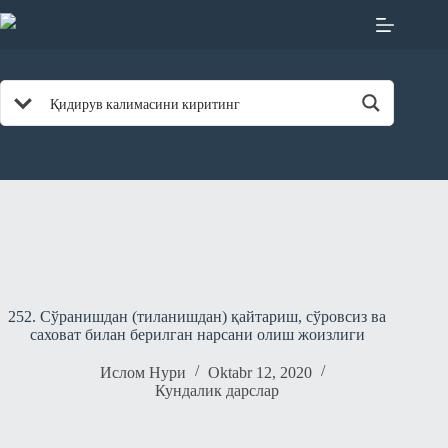
Skip
to
content
252. Сўранишдан (тиланишдан) қайтариш, сўровсиз ва
саховат билан берилган нарсани олиш жоизлиги
Ислом Нури
Oktabr 12, 2020
Кундалик дарслар