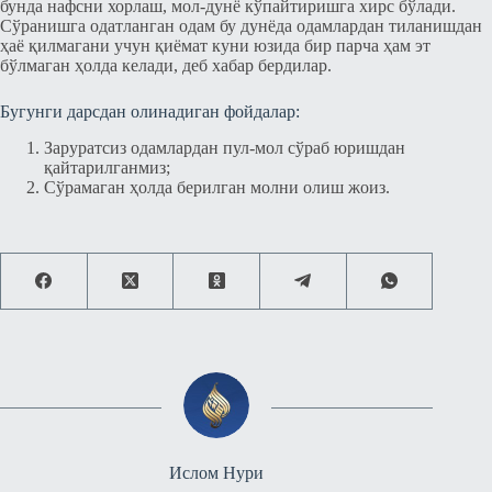
бунда нафсни хорлаш, мол-дунё кўпайтиришга хирс бўлади.
Сўранишга одатланган одам бу дунёда одамлардан тиланишдан
ҳаё қилмагани учун қиёмат куни юзида бир парча ҳам эт
бўлмаган ҳолда келади, деб хабар бердилар.
Бугунги дарсдан олинадиган фойдалар:
Заруратсиз одамлардан пул-мол сўраб юришдан
қайтарилганмиз;
Сўрамаган ҳолда берилган молни олиш жоиз.
Ислом Нури