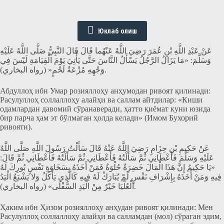
Юклаб олиш
عَنْ عَبْدِ اللَّهِ بْنِ عُمَرَ رَضِيَ اللَّهُ عَنْهُما قَالَ قَالَ النَّبِيُّ صَلَّى اللَّهُ عَلَيْهِ
وَسَلَّمَ: «مَا يَزَالُ الرَّجُلُ يَسْأَلُ النَّاسَ حَتَّى يَأْتِيَ يَوْمَ الْقِيَامَةِ لَيْسَ فِي
وَجْهِهِ مُزْعَةُ لَحْمٍ« (رواه البخاري).
Абдуллоҳ ибн Умар розияллоҳу анҳумодан ривоят қилинади:
Расулуллоҳ соллаллоҳу алайҳи ва саллам айтдилар: «Киши
одамлардан давомий сўранаверади, ҳатто қиёмат куни юзида
бир парча ҳам эт бўлмаган ҳолда келади» (Имом Бухорий
ривояти).
عَنْ حَكِيمِ بْنِ حِزَامٍ رَضِيَ اللَّهُ عَنْهُ قَالَ سَأَلْتُ رَسُولَ اللَّهِ صَلَّى اللَّهُ
عَلَيْهِ وَسَلَّمَ فَأَعْطَانِي ثُمَّ سَأَلْتُهُ فَأَعْطَانِي ثُمَّ سَأَلْتُهُ فَأَعْطَانِي ثُمَّ قَالَ:
«يَا حَكِيمُ إِنَّ هَذَا الْمَالَ خَضِرَةٌ حُلْوَةٌ فَمَنْ أَخَذَهُ بِسَخَاوَةِ نَفْسٍ بُورِكَ لَهُ
فِيهِ وَمَنْ أَخَذَهُ بِإِشْرَافِ نَفْسٍ لَمْ يُبَارَكْ لَهُ فِيهِ كَالَّذِي يَأْكُلُ وَلا يَشْبَعُ الْيَدُ
الْعُلْيَا خَيْرٌ مِنْ الْيَدِ السُّفْلَى» (رواه البخاري).
Ҳаким ибн Ҳизом розияллоҳу анҳудан ривоят қилинади: Мен
Расулуллоҳ соллаллоҳу алайҳи ва салламдан (мол) сўраган эдим,