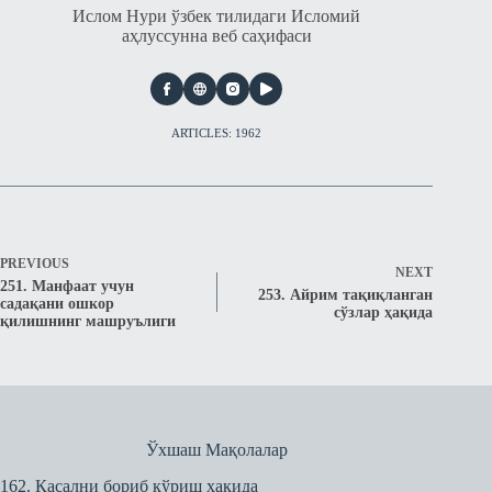
Ислом Нури ўзбек тилидаги Исломий
аҳлуссунна веб саҳифаси
ARTICLES: 1962
PREVIOUS
NEXT
251. Манфаат учун
253. Айрим тақиқланган
садақани ошкор
сўзлар ҳақида
қилишнинг машруълиги
Ўхшаш Мақолалар
162. Касални бориб кўриш ҳақида