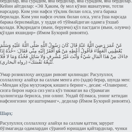
бердилар, яна сўрадим, яна бердилар, яна сўрадим, яна бердилар.
Кейин айтдилар: «Эй Ҳаким, бу мол кўзни яшнатувчи, тотли
нарсадир. Ким уни нафси тўқлик билан олса, унга барака
берилади. Ким уни нафси очлик билан олса, унга ўша нарсада
барака берилмайди, у худди еб тўймайдиган одамга ўхшаб
қолади. Юқоридаги (яъни, берувчи) қўл пастдаги (яъни, олувчи)
қўлдан яхшидир» (Имом Бухорий ривояти).
عَنْ عُمَرَ رَضِيَ اللَّهُ عَنْهُ قَالَ كَانَ رَسُولُ اللَّهِ صَلَّى اللَّهُ عَلَيْهِ وَسَلَّمَ
يُعْطِينِي الْعَطَاءَ فَأَقُولُ أَعْطِهِ مَنْ هُوَ أَفْقَرُ إِلَيْهِ مِنِّي فَقَالَ: «خُذْهُ إِذَا
جَاءَكَ مِنْ هَذَا الْمَالِ شَيْءٌ وَأَنْتَ غَيْرُ مُشْرِفٍ وَلا سَائِلٍ فَخُذْهُ وَمَا لا فَلا
تُتْبِعْهُ نَفْسَكَ» (رواه البخاري).
Умар розияллоҳу анҳудан ривоят қилинади: Расулуллоҳ
соллаллоҳу алайҳи ва саллам менга ато (ҳадя) берар, шунда мен:
«Мендан кўра муҳтожроқ кишига беринг», десам: «Олаверинг,
сизга бирон нарса сиз унга кўз тикмаган ва сўрамаган
ҳолингизда берилса, уни олинг. Ундай бўлмаса, унинг кетидан
нафсингизни эргаштирманг», дедилар (Имом Бухорий ривояти).
Шарҳ:
Расулуллоҳ соллаллоҳу алайҳи ва саллам қаттиқ зарурат
бўлмаганда одамлардан сўраниб юришдан қайтардилар, чунки