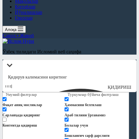
Мақолалар
Китоблар
Йўналишлар
Овозлар
Алоқа
Савол • Жавоб
Ўзбек тилидаги Исломий веб саҳифа
ҚИДИРИШ
Умумий филтрлар
Туркумлар бўйича филтрлаш
Фақат аниқ мосликлар
Ҳаммасини белгилаш
Сарлавҳада қидиринг
Араб тилини ўрганамиз
Контентда қидириш
Болалар учун
Бошланғич сарф дарслиги