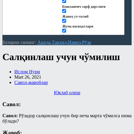
Рамазонга ҳозирдан тайёрланайлик
Бошланғич сарф дарслиги
Рўза
Жаноҳ ут-толиб
Сийрат ва тарих
Жума насиҳатлари
Тарбия
Закот китоби
Турли мавзулар
Буларни синанг:
Ақида
Тавҳид
Намоз
Рўза
Китоблар
Фиқҳ
Салқинлаш учун чўмилиш
Кундалик дарслар
Фиқҳий масалалар
Қуръон тафсири
Байъ – савдо китоби
Ислом Нури
Мақолалар
Mart 26, 2021
Бошқа мавзулардаги боблар
Савол-жавоблар
"Ҳиснул муслим" шарҳи
Закот китоби
Юклаб олиш
Ақида
Зироат ва суғоришдаги
Савол:
шерикликлар ҳамда ижора китоби
Замонавий мавзулар
Намоз китоби
Намоз
Савол:
Рўзадор салқинлаш учун бир неча марта чўмилса нима
бўлади?
Никоҳ китоби
Никоҳ ва оила
Жавоб:
Рўза китоби