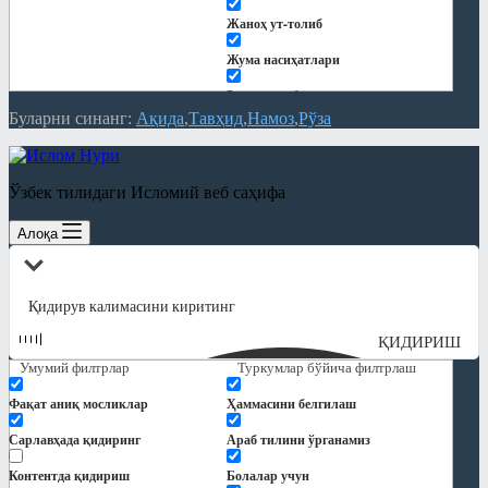
Жаноҳ ут-толиб
Жума насиҳатлари
Закот китоби
Буларни синанг:
Ақида
Тавҳид
Намоз
Рўза
Китоблар
Кундалик дарслар
Ўзбек тилидаги Исломий веб саҳифа
Қуръон тафсири
Алоқа
Мақолалар
"Ҳиснул муслим" шарҳи
Ақида
ҚИДИРИШ
Замонавий мавзулар
Умумий филтрлар
Туркумлар бўйича филтрлаш
Намоз
Фақат аниқ мосликлар
Ҳаммасини белгилаш
Никоҳ ва оила
Сарлавҳада қидиринг
Араб тилини ўрганамиз
Панд-насиҳат
Контентда қидириш
Болалар учун