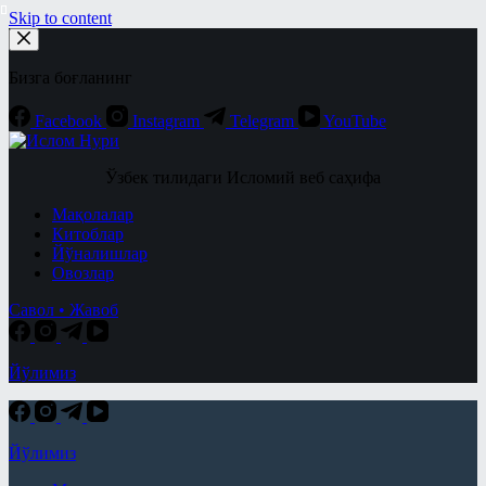
Skip to content
Бизга боғланинг
Facebook
Instagram
Telegram
YouTube
Ўзбек тилидаги Исломий веб саҳифа
Мақолалар
Китоблар
Йўналишлар
Овозлар
Савол • Жавоб
Йўлимиз
Йўлимиз