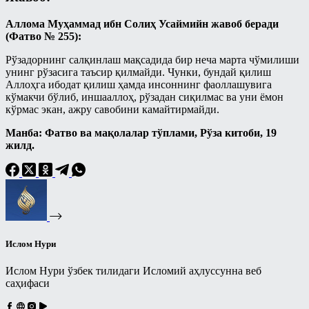
Панд-насиҳат
Талоқ китоби
Аллома Муҳаммад ибн Солиҳ Усаймийн жавоб беради
Рамазонга ҳозирдан тайёрланайлик
(Фатво № 255):
Таҳорат китоби
Рўза
Рўзадорнинг салқинлаш мақсадида бир неча марта чўмилиши
Ўлик ерни тирилтириш ва мубоҳ
Сийрат ва тарих
унинг рўзасига таъсир қилмайди. Чунки, бундай қилиш
нарсаларга эгалик қилиш ҳақидаги
Аллоҳга ибодат қилиш ҳамда инсоннинг фаоллашувига
китоб
Тарбия
кўмакчи бўлиб, иншааллоҳ, рўзадан сиқилмас ва уни ёмон
кўрмас экан, ажру савобини камайтирмайди.
Ҳаж китоби
Турли мавзулар
Манба: Фатво ва мақолалар тўплами, Рўза китоби, 19
Шерикликлар китоби
Фиқҳ
жилд.
Ҳаж
Фиқҳий масалалар
Муаллими-Соний
Байъ – савдо китоби
Муслималар учун
Бошқа мавзулардаги боблар
Мусулмоннинг қўрғони
Закот китоби
Ислом Нури
Муҳаррам
Зироат ва суғоришдаги
шерикликлар ҳамда ижора китоби
Овозли дарслар
Ислом Нури ўзбек тилидаги Исломий аҳлуссунна веб
саҳифаси
Намоз китоби
Асмоул-Ҳусно/Аллоҳнинг гўзал
исмларининг енгил шарҳи
Никоҳ китоби