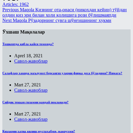
Articles: 1962
Пайғамбар ҳадисларидан тарбия
Рўза китоби
Previous
Maqola
Қизнинг ота-онаси (никоҳдан кейин) тўйдан
дарслари
олдин қиз эри билан холи қолишига рози бўлишмаяпди
Талоқ китоби
Next
Maqola
Рўзадорнинг сувга шўнғишининг ҳукми
Рамазон суҳбатлари шайх Усаймин
китоблари асосида
Таҳорат китоби
Ўхшаш Мақолалар
Солиҳ амалларнинг ажру-
Ўлик ерни тирилтириш ва мубоҳ
савоблари ҳақида - Энг фойдали
нарсаларга эгалик қилиш ҳақидаги
тижорат
Тошкентда кибла кайси томонда?
китоб
Рамазон
Aprel 18, 2021
Ҳаж китоби
Савол-жавоблар
Савол-жавоблар
Шерикликлар китоби
Салафлар хакида маълумот берсангиз уларни фирка деса бўладими? Нимага?
Салафлар дурдоналаридан
Ҳаж
Талоқ китоби
Mart 27, 2021
Муаллими-Соний
Савол-жавоблар
Туширмалар
Муслималар учун
Сийдик теккан гиламни қандай покланади?
Хар ҳил
Мусулмоннинг қўрғони
Ҳаж Мавсуми
Mart 27, 2021
Муҳаррам
Савол-жавоблар
Ҳикматлар
Овозли дарслар
Қизларни хатна қилиш мустаҳабми, макруҳми?