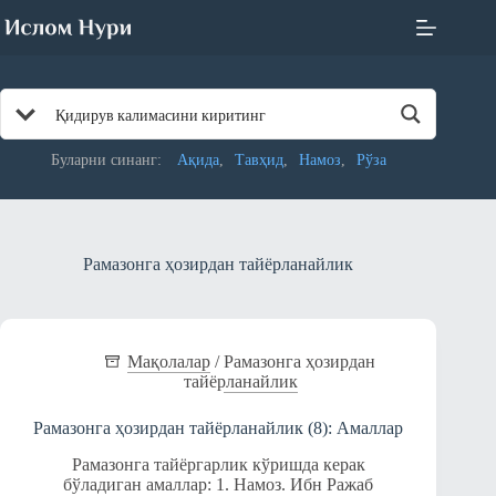
Skip
to
content
Буларни синанг:
Ақида
Тавҳид
Намоз
Рўза
Рамазонга ҳозирдан тайёрланайлик
Мақолалар
/
Рамазонга ҳозирдан
тайёрланайлик
Рамазонга ҳозирдан тайёрланайлик (8): Амаллар
Рамазонга тайёргарлик кўришда керак
бўладиган амаллар: 1. Намоз. Ибн Ражаб