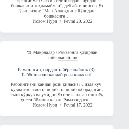
яралганман Сиз ич-ичингиздан “бундан
бошқасини хоҳламайман”, деб айтишингиз, ўз
ўзингизни: “Мен Аллоҳнинг йўлидан
бошқасига…
Ислом Нури
Fevral 20, 2022
Мақолалар
/
Рамазонга ҳозирдан
тайёрланайлик
Рамазонга ҳозирдан тайёрланайлик (3):
Раббингизни қандай рози қиласиз?
Раббингизни қандай рози қиласиз? Сизда куч-
қувватингизни ошириб-тошириб юборадиган,
яъни қўрқув ва умидни ўз ичига олган иштиёқ
ҳисси бўлиши керак. Рамазондаги…
Ислом Нури
Fevral 17, 2022