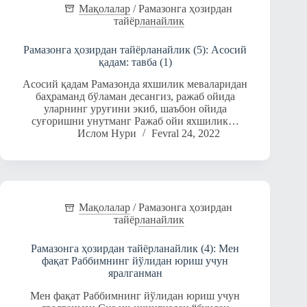
Мақолалар
/
Рамазонга ҳозирдан
тайёрланайлик
Рамазонга ҳозирдан тайёрланайлик (5): Асосий
қадам: тавба (1)
Асосий қадам Рамазонда яхшилик меваларидан
баҳраманд бўламан десангиз, ражаб ойида
уларнинг уруғини экиб, шаъбон ойида
суғоришни унутманг Ражаб ойи яхшилик…
Ислом Нури
Fevral 24, 2022
Мақолалар
/
Рамазонга ҳозирдан
тайёрланайлик
Рамазонга ҳозирдан тайёрланайлик (4): Мен
фақат Раббимнинг йўлидан юриш учун
яралганман
Мен фақат Раббимнинг йўлидан юриш учун