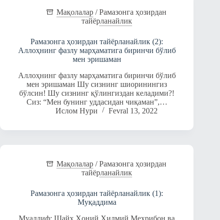
Мақолалар
/
Рамазонга ҳозирдан
тайёрланайлик
Рамазонга ҳозирдан тайёрланайлик (2):
Аллоҳнинг фазлу марҳаматига биринчи бўлиб
мен эришаман
Аллоҳнинг фазлу марҳаматига биринчи бўлиб
мен эришаман Шу сизнинг шиоринингиз
бўлсин! Шу сизнинг қўлингиздан келадими?!
Сиз: “Мен бунинг уддасидан чиқаман”,…
Ислом Нури
Fevral 13, 2022
Мақолалар
/
Рамазонга ҳозирдан
тайёрланайлик
Рамазонга ҳозирдан тайёрланайлик (1):
Муқаддима
Муаллиф: Шайх Ҳоний Ҳилмий Меҳрибон ва