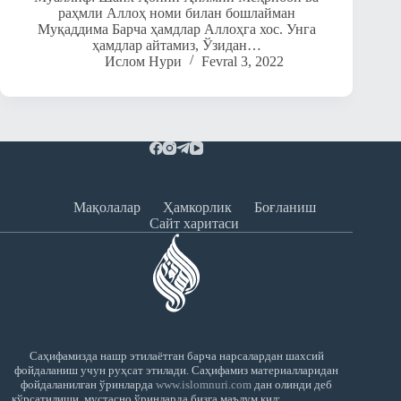
раҳмли Аллоҳ номи билан бошлайман
Муқаддима Барча ҳамдлар Аллоҳга хос. Унга
ҳамдлар айтамиз, Ўзидан…
Ислом Нури
Fevral 3, 2022
Мақолалар
Ҳамкорлик
Боғланиш
Сайт харитаси
Саҳифамизда нашр этилаётган барча нарсалардан шахсий
фойдаланиш учун руҳсат этилади. Саҳифамиз материалларидан
фойдаланилган ўринларда
www.islomnuri.com
дан олинди деб
кўрсатилиши, мустасно ўринларда бизга маълум қилиниши шарт.