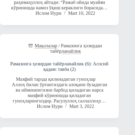
раҳимаҳуллоҳ айтади: “Ражаб ойида муайян
кўринишда намоз ўқиш кераклиги борасида…
Ислом Нури
Mart 10, 2022
Мақолалар
/
Рамазонга ҳозирдан
тайёрланайлик
Рамазонга ҳозирдан тайёрланайлик (6): Асосий
қадам: тавба (2)
Махфий тарзда қилинадиган гуноҳлар
Аллоҳ билан ўртангиздаги алоқани бузадиган
ва иймонингизни барбод қиладиган нарса
махфий кўринишда қиладиган
гуноҳларингиздир. Расулуллоҳ саллаллоҳу…
Ислом Нури
Mart 3, 2022