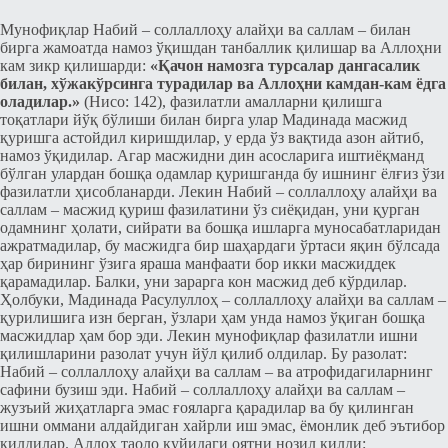
Мунофиқлар Набий ‒ соллаллоҳу алайҳи ва саллам ‒ билан
бирга жамоатда намоз ўқишдан танбаллик қилишар ва Аллоҳни
кам зикр қилишарди:
«Қачон намозга турсалар дангасалик
билан, хўжакўрсинга турадилар ва Аллоҳни камдан-кам ёдга
оладилар.»
(Нисо: 142), фазилатли амалларни қилишга
тоқатлари йўқ бўлиши билан бирга улар Мадинада масжид
қуришга астойдил киришдилар, у ерда ўз вақтида азон айтиб,
намоз ўқидилар. Агар масжидни дин асосларига иштиёқманд
бўлган улардан бошқа одамлар қуришганда бу ишнинг ёлғиз ўзи
фазилатли ҳисобланарди. Лекин Набий ‒ соллаллоҳу алайҳи ва
саллам ‒ масжид қуриш фазилатини ўз сиёқидан, уни қурган
одамнинг ҳолати, сийрати ва бошқа ишларга муносабатларидан
ажратмадилар, бу масжидга бир шаҳардаги ўртаси яқин бўлсада
ҳар бирининг ўзига яраша манфаати бор икки масжиддек
қарамадилар. Балки, уни зарарга кон масжид деб кўрдилар.
Ҳолбуки, Мадинада Расулуллоҳ ‒ соллаллоҳу алайҳи ва саллам ‒
қурилишига изн берган, ўзлари ҳам унда намоз ўқиган бошқа
масжидлар ҳам бор эди. Лекин мунофиқлар фазилатли ишни
қилишларини разолат учун йўл қилиб олдилар. Бу разолат:
Набий ‒ соллаллоҳу алайҳи ва саллам ‒ ва атрофидагиларнинг
сафини бузиш эди. Набий ‒ соллаллоҳу алайҳи ва саллам ‒
жузъий жиҳатларга эмас ғояларга қарадилар ва бу қилинган
ишни оммани алдайдиган хайрли иш эмас, ёмонлик деб эътибор
қилдилар. Аллоҳ таоло қуйидаги оятни нозил қилди: