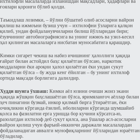
ихтилофли масалаларда изланишдан мақсадлари, ҳадафлари ва
ғоялари қоронғи бўлиб қолди.
Таъкидлаш лозимки, ‒ йўлни бўшатиб олиб асосларни вайрон
қилиш ва ижмоъни бузиш учун ‒ ихтилофни ўзларига қалқон
қилиб, ундан фойдаланувчиларни билиш йўлларидан бири;
ёзувчининг автобиографиясига ва унинг ижмоъ ва узил-кесил
ҳал қилинган масалаларга нисбатан муносабатига қарашдир.
Кимки сигарет чекиш ва набиз ичишнинг ҳалоллиги ҳақида
ғайрат билан астойдил баҳс қилаётган бўлсаю, наркотик
моддаларни ёки ароқни ҳалол қилаётган ёки ундан сукут
қилаётган бўлса ‒ бу жуда кенг ёйилган ‒ бу унинг ихтилоф
ортида мақсади борлигига далилдир.
Худди шунга ўхшаш:
Кимки аёл юзини очиши жоиз экани
ҳақида жўшқин баҳслашаётган бўлса, яримяланғоч аёллар билан
ҳеч пинагини бузмай, инкор қилмай бирга ўтираётган, ёки
очиқликни кўрганда ёзилиб, иболиларни кўрганда шумшайиб
қолса ва фазилатни ерга уришда бор кучини кўрсатса-ю,
разолатдан ихтилоф деб сукут қилса, ана ўшалар асл-асосларни
вайрон қилиш учун фаръий-иккинчи даражали масалалардан
фойдаланадиган аввалги мунофиқларнинг йўлларидан юраётган
бўладилар.