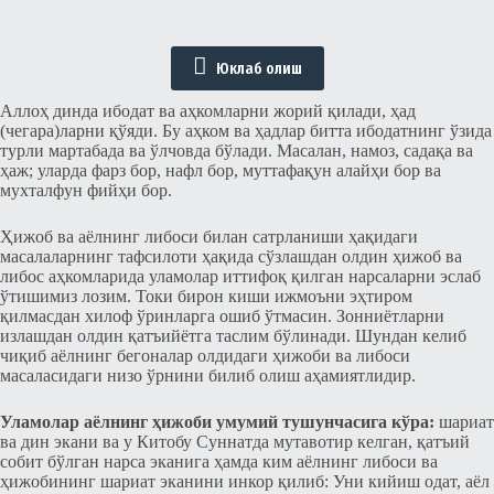
Юклаб олиш
Аллоҳ динда ибодат ва аҳкомларни жорий қилади, ҳад
(чегара)ларни қўяди. Бу аҳком ва ҳадлар битта ибодатнинг ўзида
турли мартабада ва ўлчовда бўлади. Масалан, намоз, садақа ва
ҳаж; уларда фарз бор, нафл бор, муттафақун алайҳи бор ва
мухталфун фийҳи бор.
Ҳижоб ва аёлнинг либоси билан сатрланиши ҳақидаги
масалаларнинг тафсилоти ҳақида сўзлашдан олдин ҳижоб ва
либос аҳкомларида уламолар иттифоқ қилган нарсаларни эслаб
ўтишимиз лозим. Токи бирон киши ижмоъни эҳтиром
қилмасдан хилоф ўринларга ошиб ўтмасин. Зонниётларни
излашдан олдин қатъийётга таслим бўлинади. Шундан келиб
чиқиб аёлнинг бегоналар олдидаги ҳижоби ва либоси
масаласидаги низо ўрнини билиб олиш аҳамиятлидир.
Уламолар аёлнинг ҳижоби умумий тушунчасига кўра:
шариат
ва дин экани ва у Китобу Суннатда мутавотир келган, қатъий
собит бўлган нарса эканига ҳамда ким аёлнинг либоси ва
ҳижобининг шариат эканини инкор қилиб: Уни кийиш одат, аёл