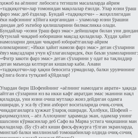
ҳижоб ва аёлнинг либосига тегишли масалаларда айрим
«тадқиқотчи»лар томонидан мақолалар ёзилди. Улар юзни ўраш
фарз эмас деб ёздилар. Бундай «тадқиқотчи» ‒ жоҳиллигидан
ёки нафсининг кўйига кирганидан ‒ уламолар юзни ўрашни
диндан деб эътибор қилишларини билмасликка олади.
Бундайлар «юзни ўраш фарз эмас» дейишлари билан уни диндан
бутунлай чиқариб юборишни мақсад қиладилар. Худди ҳайит
намозларни диндан чиқариб юбораётганлар айрим
олимларнинг; «Икки ҳайит намози фарз эмас» деган сўзларини
ёвуз мақсадлари учун қўллаганларидек, ёки баъзи уламоларнинг:
«Фитр закоти фарз эмас» деган сўзларини у одат ва тақлиддир
деган маънода келтирган кишилар каби. Анави
«тадқиқотчи»лар ҳақни бевосита урмадилар, балки урувчининг
қўлига болға тутқазиб қўйдилар!
Улардан бири Шофеийнинг «аёлнинг намоздаги аврати» ҳақида
айтган сўзларини юз ва икки кафт авратдан эмас эканини нақл
қиладида, уни юзни очиш мутлақо жоиз дейдиган одамга
оширади, у эса бу сўзни ахборот воситаларида очиқ-сочиқ
чиқадиганларга ҳужжат ўлароқ оширади. Ҳолбуки, Шофеий ‒
раҳимаҳуллоҳ ‒ аёл Аллоҳнинг ҳарамида экан, одамлар унинг
шахсини кўрмасинлар деб Сафо ва Марва устига чиқишини ман
қиладилар. (Бу сўз аёл киши фисқ-фужурга тўлган экранларда,
минглаб балки миллионлаб томошабинлар олдида очиқ-сочиқ
чиқишига қандай ҳужжат бўлсин!)