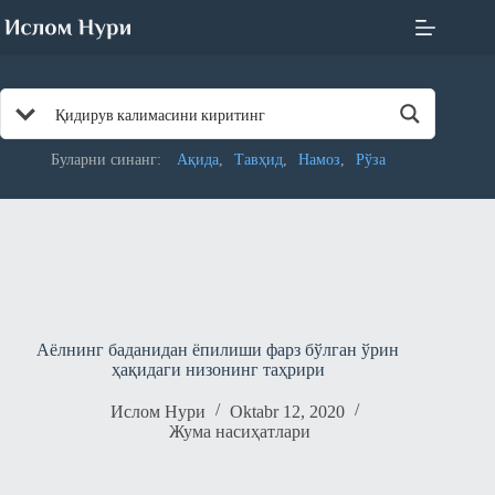
Skip
to
content
Буларни синанг:
Ақида
Тавҳид
Намоз
Рўза
Аёлнинг баданидан ёпилиши фарз бўлган ўрин
ҳақидаги низонинг таҳрири
Ислом Нури
Oktabr 12, 2020
Жума насиҳатлари