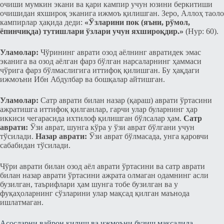
очиши
мумкин экани ва қари кампир учун юзини беркитиши
очишидан яхшироқ эканига ижмоъ қилишган. Зеро, Аллоҳ таоло
кампирлар ҳақида деди:
«Ўзларини пок (яъни, рўмол,
ёпинчиқда) тутишлари ўзлари учун яхшироқдир.»
(Нур: 60).
Уламолар:
Чўрининг аврати озод аёлнинг авратидек эмас
эканига ва озод аёлган фарз бўлган нарсаларнинг ҳаммаси
чўрига фарз бўлмаслигига иттифоқ қилишган. Бу ҳақдаги
ижмоъни Ибн Абдулбар ва бошқалар айтишган.
Уламолар:
Сатр аврати билан назар (қараш) аврати ўртасини
ажратишга иттифоқ қилганлар, гарчи улар буларнинг ҳар
иккиси чегарасида ихтилоф қилишган бўлсалар ҳам.
Сатр
аврати:
Ўзи аврат, шунга кўра у ўзи аврат бўлгани учун
тўсилади.
Назар аврати:
Ўзи аврат бўлмасада, унга қаровчи
сабабидан тўсилади.
Чўри аврати билан озод аёл аврати ўртасини ва сатр аврати
билан назар аврати ўртасини ажрата олмаган
одамнинг асли
бузилган, таърифлари ҳам шунга тобе бузилган ва у
фуқаҳоларнинг сўзларини улар мақсад қилган маънода
ишлатмаган.
Асосларни вайрон қилиш ва ижмоъни бузиш мақсадида