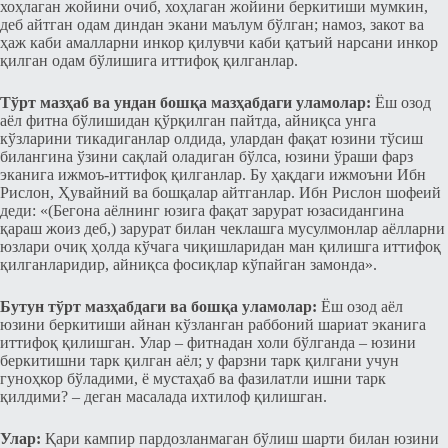
хоҳлаган жойини очиб, хоҳлаган жойини беркитиши мумкин,
деб айтган одам диндан экани маълум бўлган; намоз, закот ва
ҳаж каби амалларни инкор қилувчи каби қатъий нарсани инкор
қилган одам бўлишига иттифоқ қилганлар.
Тўрт мазҳаб ва ундан бошқа мазҳабдаги уламолар:
Ёш озод
аёл фитна бўлишидан қўрқилган пайтда, айниқса унга
кўзларини тикадиганлар олдида, улардан фақат юзини тўсиш
билангина ўзини сақлай оладиган бўлса, юзини ўраши фарз
эканига ижмоъ-иттифоқ қилганлар. Бу ҳақдаги ижмоъни Ибн
Рислон, Ҳувайний ва бошқалар айтганлар. Ибн Рислон шофеий
деди: «(Бегона аёлнинг юзига фақат зарурат юзасидангина
қараш жоиз деб,) зарурат билан чеклашга мусулмонлар аёлларни
юзлари очиқ ҳолда кўчага чиқишларидан ман қилишга иттифоқ
қилганларидир, айниқса фосиқлар кўпайган замонда».
Бутун тўрт мазҳабдаги ва бошқа уламолар:
Ёш озод аёл
юзини беркитиши айнан кўзланган раббоний шариат эканига
иттифоқ қилишган. Улар ‒ фитнадан холи бўлганда ‒ юзини
беркитишни тарк қилган аёл; у фарзни тарк қилгани учун
гуноҳкор бўладими, ё мустаҳаб ва фазилатли ишни тарк
қилдими? – деган масалада ихтилоф қилишган.
Улар:
Қари кампир пардозланмаган бўлиш шарти билан юзини