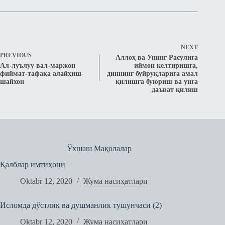
NEXT
PREVIOUS
Аллоҳ ва Унинг Расулига
Ал-луълуу вал-маржoн
иймон келтиришга,
фиймат-тафақа алайҳиш-
диннинг буйруқларига амал
шайхон
қилишга буюриш ва унга
даъват қилиш
Ўхшаш Мақолалар
Қалблар имтиҳони
Oktabr 12, 2020
Жума насиҳатлари
Исломда дўстлик ва душманлик тушунчаси (2)
Oktabr 12, 2020
Жума насиҳатлари