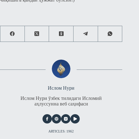
Ислом Нури
Ислом Нури ўзбек тилидаги Исломий
аҳлуссунна веб саҳифаси
ARTICLES: 1962