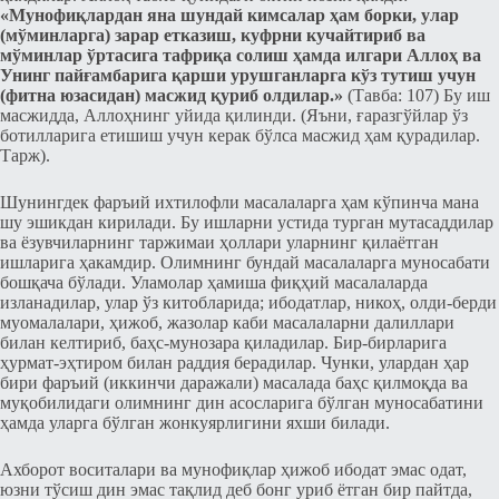
«Мунофиқлардан яна шундай кимсалар ҳам борки, улар
(мўминларга) зарар етказиш, куфрни кучайтириб ва
мўминлар ўртасига тафриқа солиш ҳамда илгари Аллоҳ ва
Унинг пайғамбарига қарши урушганларга кўз тутиш учун
(фитна юзасидан) масжид қуриб олдилар.»
(Тавба: 107) Бу иш
масжидда, Аллоҳнинг уйида қилинди. (Яъни, ғаразгўйлар ўз
ботилларига етишиш учун керак бўлса масжид ҳам қурадилар.
Тарж).
Шунингдек фаръий ихтилофли масалаларга ҳам кўпинча мана
шу эшикдан кирилади. Бу ишларни устида турган мутасаддилар
ва ёзувчиларнинг таржимаи ҳоллари уларнинг қилаётган
ишларига ҳакамдир. Олимнинг бундай масалаларга муносабати
бошқача бўлади. Уламолар ҳамиша фиқҳий масалаларда
изланадилар, улар ўз китобларида; ибодатлар, никоҳ, олди-берди
муомалалари, ҳижоб, жазолар каби масалаларни далиллари
билан келтириб, баҳс-мунозара қиладилар. Бир-бирларига
ҳурмат-эҳтиром билан раддия берадилар. Чунки, улардан ҳар
бири фаръий (иккинчи даражали) масалада баҳс қилмоқда ва
муқобилидаги олимнинг дин асосларига бўлган муносабатини
ҳамда уларга бўлган жонкуярлигини яхши билади.
Ахборот воситалари ва мунофиқлар ҳижоб ибодат эмас одат,
юзни тўсиш дин эмас тақлид деб бонг уриб ётган бир пайтда,