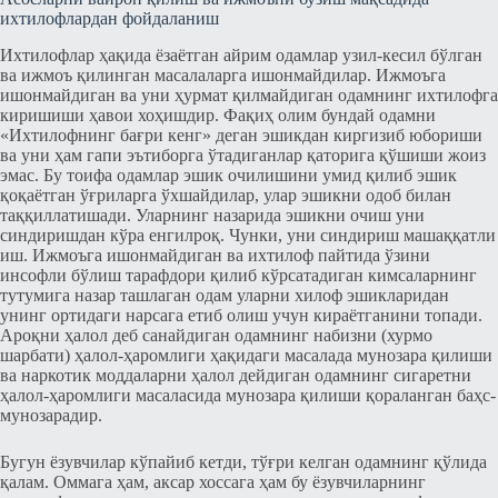
ихтилофлардан фойдаланиш
Ихтилофлар ҳақида ёзаётган айрим одамлар узил-кесил бўлган
ва ижмоъ қилинган масалаларга ишонмайдилар. Ижмоъга
ишонмайдиган ва уни ҳурмат қилмайдиган одамнинг ихтилофга
киришиши ҳавои хоҳишдир. Фақиҳ олим бундай одамни
«Ихтилофнинг бағри кенг» деган эшикдан киргизиб юбориши
ва уни ҳам гапи эътиборга ўтадиганлар қаторига қўшиши жоиз
эмас. Бу тоифа одамлар эшик очилишини умид қилиб эшик
қоқаётган ўғриларга ўхшайдилар, улар эшикни одоб билан
таққиллатишади. Уларнинг назарида эшикни очиш уни
синдиришдан кўра енгилроқ. Чунки, уни синдириш машаққатли
иш. Ижмоъга ишонмайдиган ва ихтилоф пайтида ўзини
инсофли бўлиш тарафдори қилиб кўрсатадиган кимсаларнинг
тутумига назар ташлаган одам уларни хилоф эшикларидан
унинг ортидаги нарсага етиб олиш учун кираётганини топади.
Ароқни ҳалол деб санайдиган одамнинг набизни (хурмо
шарбати) ҳалол-ҳаромлиги ҳақидаги масалада мунозара қилиши
ва наркотик моддаларни ҳалол дейдиган одамнинг сигаретни
ҳалол-ҳаромлиги масаласида мунозара қилиши қораланган баҳс-
мунозарадир.
Бугун ёзувчилар кўпайиб кетди, тўғри келган одамнинг қўлида
қалам. Оммага ҳам, аксар хоссага ҳам бу ёзувчиларнинг