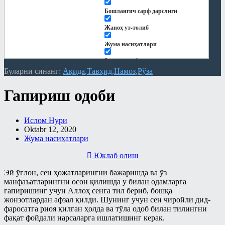
Рамазонга ҳозирдан тайёрланайлик
Бошланғич сарф дарслиги
Рўза
Жаноҳ ут-толиб
Сийрат ва тарих
Жума насиҳатлари
Тарбия
Закот китоби
Турли мавзулар
Буларни синанг:
Ақида
Тавҳид
Намоз
Рўза
Китоблар
Фиқҳ
Гапириш одоби
Кундалик дарслар
Фиқҳий масалалар
Қуръон тафсири
Байъ – савдо китоби
Ислом Нури
Мақолалар
Oktabr 12, 2020
Бошқа мавзулардаги боблар
Жума насиҳатлари
"Ҳиснул муслим" шарҳи
Закот китоби
Юклаб олиш
Ақида
Зироат ва суғоришдаги
Эй ўғлон, сен ҳожатларингни бажаришда ва ўз
шерикликлар ҳамда ижора китоби
Замонавий мавзулар
манфаъатларингни осон қилишда у билан одамларга
гапиришинг учун Аллоҳ сенга тил бериб, бошқа
Намоз китоби
Намоз
жонзотлардан афзал қилди. Шунинг учун сен чиройли дид-
Никоҳ китоби
фаросатга риоя қилган ҳолда ва тўла одоб билан тилингни
Никоҳ ва оила
фақат фойдали нарсаларга ишлатишинг керак.
Рўза китоби