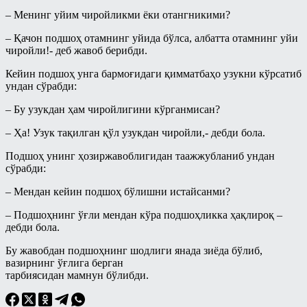
Асмоул-Ҳусно/Аллоҳнинг гўзал
– Менинг уйим чиройликми ёки отангникими?
исмларининг енгил шарҳи
– Қачон подшоҳ отамнинг уйида бўлса, албатта отамнинг уйи
Пайғамбар ҳадисларидан тарбия
дарслари
чиройли!- деб жавоб берибди.
Рамазон суҳбатлари шайх Усаймин
Кейин подшоҳ унга бармоғидаги қимматбаҳо узукни кўрсатиб
китоблари асосида
ундан сўрабди:
Солиҳ амалларнинг ажру-
– Бу узукдан ҳам чиройлигини кўрганмисан?
савоблари ҳақида - Энг фойдали
тижорат
– Ҳа! Узук тақилган қўл узукдан чиройли,- дебди бола.
Рамазон
Подшоҳ унинг ҳозиржавоблигидан таажжубланиб ундан
сўрабди:
Савол-жавоблар
– Мендан кейин подшоҳ бўлишни истайсанми?
Салафлар дурдоналаридан
– Подшоҳнинг ўғли мендан кўра подшоҳликка ҳақлироқ –
Талоқ китоби
дебди бола.
Туширмалар
Бу жавобдан подшоҳнинг шодлиги янада зиёда бўлиб,
Хар ҳил
вазирнинг ўғлига берган
тарбиясидан мамнун бўлибди.
Ҳаж Мавсуми
Ҳикматлар