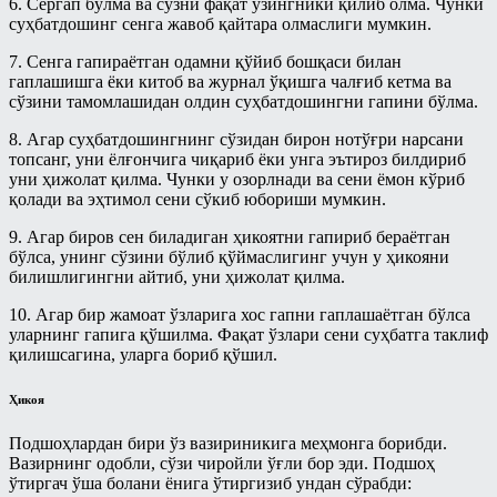
6. Сергап бўлма ва сўзни фақат ўзингники қилиб олма. Чунки
суҳбатдошинг сенга жавоб қайтара олмаслиги мумкин.
Пайғамбар ҳадисларидан тарбия
Рўза китоби
дарслари
7. Сенга гапираётган одамни қўйиб бошқаси билан
Талоқ китоби
Рамазон суҳбатлари шайх Усаймин
гаплашишга ёки китоб ва журнал ўқишга чалғиб кетма ва
китоблари асосида
сўзини тамомлашидан олдин суҳбатдошингни гапини бўлма.
Таҳорат китоби
Солиҳ амалларнинг ажру-
8. Агар суҳбатдошингнинг сўзидан бирон нотўғри нарсани
Ўлик ерни тирилтириш ва мубоҳ
савоблари ҳақида - Энг фойдали
топсанг, уни ёлғончига чиқариб ёки унга эътироз билдириб
нарсаларга эгалик қилиш ҳақидаги
тижорат
китоб
уни ҳижолат қилма. Чунки у озорлнади ва сени ёмон кўриб
қолади ва эҳтимол сени сўкиб юбориши мумкин.
Рамазон
Ҳаж китоби
9. Агар биров сен биладиган ҳикоятни гапириб бераётган
Савол-жавоблар
Шерикликлар китоби
бўлса, унинг сўзини бўлиб қўймаслигинг учун у ҳикояни
билишлигингни айтиб, уни ҳижолат қилма.
Салафлар дурдоналаридан
Ҳаж
Талоқ китоби
10. Агар бир жамоат ўзларига хос гапни гаплашаётган бўлса
Муаллими-Соний
уларнинг гапига қўшилма. Фақат ўзлари сени суҳбатга таклиф
Туширмалар
қилишсагина, уларга бориб қўшил.
Муслималар учун
Хар ҳил
Мусулмоннинг қўрғони
Ҳикоя
Ҳаж Мавсуми
Муҳаррам
Подшоҳлардан бири ўз вазириникига меҳмонга борибди.
Ҳикматлар
Вазирнинг одобли, сўзи чиройли ўғли бор эди. Подшоҳ
Овозли дарслар
ўтиргач ўша болани ёнига ўтиргизиб ундан сўрабди: