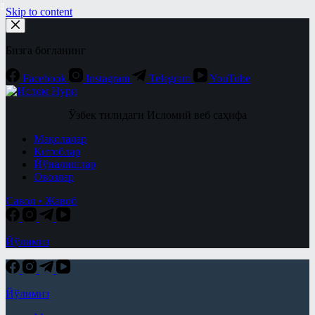
Skip to content
Бизга боғланинг
Facebook
Instagram
Telegram
YouTube
Ўзбек тилидаги Исломий веб саҳифа
Мақолалар
Китоблар
Йўналишлар
Овозлар
Савол • Жавоб
Йўлимиз
Йўлимиз