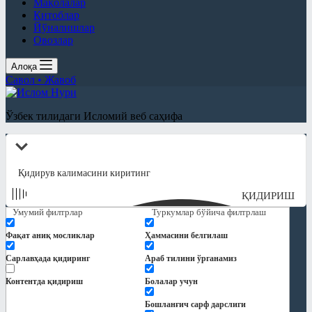
Мақолалар
Китоблар
Йўналишлар
Овозлар
Алоқа
Савол • Жавоб
Ўзбек тилидаги Исломий веб саҳифа
ҚИДИРИШ
Умумий филтрлар
Туркумлар бўйича филтрлаш
Фақат аниқ мосликлар
Ҳаммасини белгилаш
Сарлавҳада қидиринг
Араб тилини ўрганамиз
Контентда қидириш
Болалар учун
Бошланғич сарф дарслиги