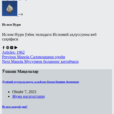
Ислом Нури
Ислом Нури ўзбек тилидаги Исломий аҳлуссунна веб
саҳифаси
Articles: 1962
Previous
Maqola
Саломлашиш одоби
Next
Maqola
Мусулмон боланинг китобчаси
Ўхшаш Мақолалар
Дунёвий муомалаларда салафлар билан бизнинг фарқимиз
Oktabr 7, 2021
Жума насиҳатлари
Ислом кандай дин?