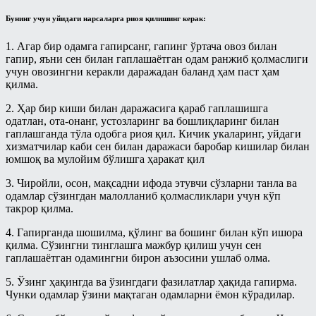
Панд-насиҳат
Бунинг учун уйидаги нарсаларга риоя қилишинг керак:
Талоқ китоби
Рамазонга ҳозирдан тайёрланайлик
Таҳорат китоби
1. Агар бир одамга гапирсанг, гапинг ўртача овоз билан
Рўза
гапир, яъни сен билан гаплашаётган одам ранжиб қолмаслиги
Ўлик ерни тирилтириш ва мубоҳ
учун овозингни керакли даражадан баланд ҳам паст ҳам
Сийрат ва тарих
нарсаларга эгалик қилиш ҳақидаги
қилма.
китоб
Тарбия
2. Ҳар бир киши билан даражасига қараб гаплашишга
Ҳаж китоби
Турли мавзулар
одатлан, ота-онанг, устозларинг ва бошлиқларинг билан
гаплашганда тўла одобга риоя қил. Кичик укаларинг, уйдаги
Шерикликлар китоби
Фиқҳ
хизматчилар каби сен билан даражаси баробар кишилар билан
юмшоқ ва мулойим бўлишга ҳаракат қил
Ҳаж
Фиқҳий масалалар
3. Чиройли, осон, мақсадни ифода этувчи сўзларни танла ва
Муаллими-Соний
Байъ – савдо китоби
одамлар сўзингдан малолланиб қолмасликлари учун кўп
Муслималар учун
такрор қилма.
Бошқа мавзулардаги боблар
Мусулмоннинг қўрғони
4. Гапирганда шошилма, қўлинг ва бошинг билан кўп ишора
Закот китоби
қилма. Сўзингни тинглашга мажбур қилиш учун сен
Муҳаррам
гаплашаётган одамингни бирон аъзосини ушлаб олма.
Зироат ва суғоришдаги
шерикликлар ҳамда ижора китоби
Овозли дарслар
5. Ўзинг ҳақингда ва ўзингдаги фазилатлар ҳақида гапирма.
Намоз китоби
Чунки одамлар ўзини мақтаган одамларни ёмон кўрадилар.
Асмоул-Ҳусно/Аллоҳнинг гўзал
исмларининг енгил шарҳи
Никоҳ китоби