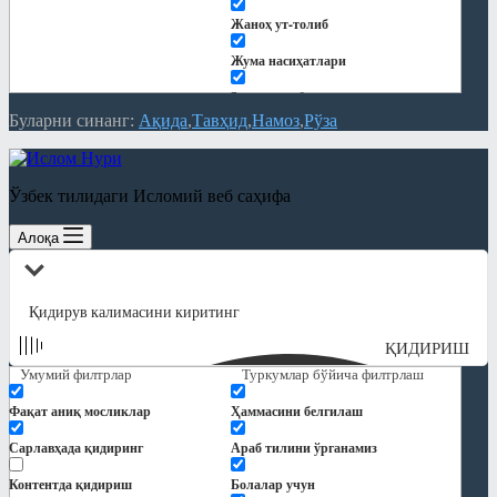
Жаноҳ ут-толиб
Жума насиҳатлари
Закот китоби
Буларни синанг:
Ақида
Тавҳид
Намоз
Рўза
Китоблар
Кундалик дарслар
Ўзбек тилидаги Исломий веб саҳифа
Қуръон тафсири
Алоқа
Мақолалар
"Ҳиснул муслим" шарҳи
Ақида
ҚИДИРИШ
Замонавий мавзулар
Умумий филтрлар
Туркумлар бўйича филтрлаш
Намоз
Фақат аниқ мосликлар
Ҳаммасини белгилаш
Никоҳ ва оила
Сарлавҳада қидиринг
Араб тилини ўрганамиз
Панд-насиҳат
Контентда қидириш
Болалар учун