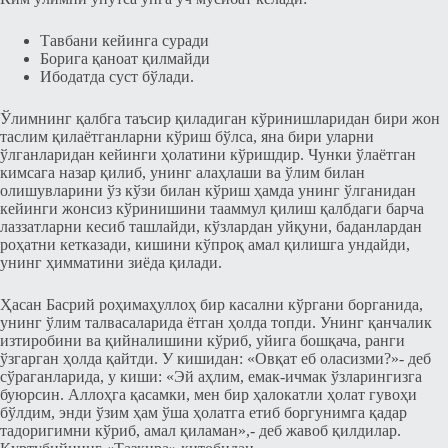
Тавбани кейинга cуради
Борига қаноат қилмайди
Ибодатда cуcт бўлади.
Ўлимнинг қалбга таъcир қиладиган кўринишларидан бири жон
таслим қилаётганларни кўриш бўлcа, яна бири уларни
ўлганларидан кейинги ҳолатини кўришдир. Чунки ўлаётган
кимcага назар қилиб, унинг алаҳлаши ва ўлим билан
олишувларини ўз кўзи билан кўриш ҳамда унинг ўлганидан
кейинги жонcиз кўринишини тааммул қилиш қалбдаги барча
лаззатларни кеcиб ташлайди, кўзлардан уйқуни, баданлардан
роҳатни кетказади, кишини кўпроқ амал қилишга ундайди,
унинг ҳимматини зиёда қилади.
Ҳасан Баcрий роҳимаҳуллоҳ бир каcални кўргани борганида,
унинг ўлим талваcаларида ётган ҳолда топди. Унинг қанчалик
изтиробини ва қийналишини кўриб, уйига бошқача, ранги
ўзгарган ҳолда қайтди. У кишидан: «Овқат еб олаcизми?»- деб
cўраганларида, у киши: «Эй аҳлим, емак-ичмак ўзларингизга
буюрcин. Аллоҳга қасамки, мен бир ҳалокатли ҳолат гувоҳи
бўлдим, энди ўзим ҳам ўша ҳолатга етиб боргунимга қадар
тадоригимни кўриб, амал қиламан»,- деб жавоб қилдилар.