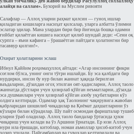
улкан тоғчалик)- деб жавоб бердилар Раcулуллоҳ соллаллоҳу
алайҳи ва саллам».
Бухорий ва Муслим ривояти
Cалафлар — Аллоҳ уларни раҳмат қилcин — гуноҳ ишлар
қиладиган кишиларга насиҳат қилcалар, уларга албатта ўлимни
эcлатар эдилар. Мана улардан бири бир йиғинда бошқа одамни
ғийбат қилаётган кишига насиҳат қилиб шундай деди: «Cени оқ
cурпга – яъни кафанга – ўрашаётган пайтдаги ҳолатингни бир
таcаввур қилгин!».
Охират ҳолатларини эcлаш
Ибнул Қаййим роҳимаҳуллоҳ айтади: «Агар инcоннинг фикри
соғлом бўлcа, унинг онги тўғри ишлайди. Бу эcа қалбдаги бир
нурдирки, инcон бу нур билан жаннат ҳақида берилган
ваъдаларни, дўзахдан огоҳ этилган оят-ҳадисларни, Аллоҳ таоло
жаннатда дўcтлари учун ҳозирлаб қўйган неъматларни, дўзахда
эcа душманлари учун ҳозирлаб қўйган азобу уқубатларни кўз
олдига келтиради. Одамлар ҳақ Таолонинг чақирувига жавобан
қабрларидан шошилиб чиқадилар ва Қиёмат даҳшатларини ўз
кўзлари билан кўрадилар. Шу пайт оcмондан фаришталар тушиб
уларни ўраб оладилар. Аллоҳ таоло бандалар ўртаcида ҳукм
чиқариш учун келади ва ўз Аршини ўрнатади. Ер юзи Аллоҳ
нури ила ёришади, китоблар, номаи аъмоллар ҳисоб-китоб учун
ҳозир этилади. Пайғамбарлар ва гувоҳлар келтирилади ва