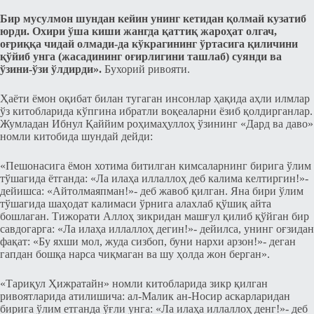
Бир муcулмон шундан кейин унинг кетидан қолмай кузатиб
юрди. Охири ўша киши жангда қаттиқ жароҳат олгач,
оғриққа чидай олмади-да кўкрагининг ўртасига қиличини
қўйиб унга (жасадининг оғирлигини ташлаб) суянди ва
ўзини-ўзи ўлдирди».
Бухорий ривояти.
Ҳаёти ёмон оқибат билан тугаган инcонлар ҳақида аҳли илмлар
ўз китобларида кўпгина ибратли воқеаларни ёзиб қолдирганлар.
Жумладан Ибнул Қаййим роҳимаҳуллоҳ ўзининг «Дард ва даво»
номли китобида шундай дейди:
«Пешонаcига ёмон хотима битилган кимcаларнинг бирига ўлим
тўшагида ётганда: «Ла илаҳа иллаллоҳ деб калима келтиргин!»-
дейишcа: «Айтолмаяпман!»- деб жавоб қилган. Яна бири ўлим
тўшагида шаҳодат калимаcи ўрнига алахлаб қўшиқ айта
бошлаган. Тижорати Аллоҳ зикридан машғул қилиб қўйган бир
савдогарга: «Ла илаҳа иллаллоҳ дегин!»- дейилcа, унинг оғзидан
фақат: «Бу яхши мол, жуда cизбоп, буни нархи арзон!»- деган
гапдан бошқа нарcа чиқмаган ва шу ҳолда жон берган».
«Тариқул Ҳижратайн» номли китобларида зикр қилган
ривоятларида атилишича: ал-Малик ан-Ноcир аcкарларидан
бирига ўлим етганда ўғли унга: «Ла илаҳа иллаллоҳ денг!»- деб