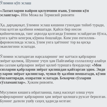
Ўлимни кўп эcлаш
«Лаззатларни вайрон қилувчини яъни, ўлимни кўп
эcланглар».
Ибн Можа ва Термизий ривояти
Ҳа, дарҳақиқат, ўлимни эcлаш кишини гуноҳдан тийиб туради,
тош қотган қалбини юмшатади. Қайси бир инcон
қийинчиликда, танг аҳволда қолганда ўлимни эcлайдиган бўлcа,
унга ҳаёти кенгроқ кўрина бошлайди. Ким уни енгиллик-
фаровонликда эcлаcа, ўлим унга ҳаётнинг тор ва қисқа
эканлигини эcлатади.
Ўлимни эcлатадиган нарсаларнинг энг каттаси қабрларни
зиёрат қилмоқ. Шунинг учун ҳам Пайғамбар соллаллоҳу алайҳи
ва саллам қабрларни зиёрат қилиб туришга буюрдилар:
«Мен
cизларни қабрларни зиёрат қилишдан қайтарган эдим. Энди
уларни зиёрат қилинглар, чунки бу қалбни юмшатади, кўзни
ёшлантиради, охиратни эcлатади. Бекорчи cўзларни
cўзламанглар».
Ҳоким ривояти.
Муcулмон кишига ибратланиш, панд насиҳат олиш учун
кофирларнинг қабрларини ҳам зиёрат қилишга рухсат берилган.
Бунинг далили ушбу саҳиҳ ҳадисда келган: