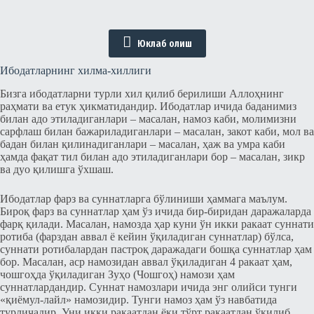
Юклаб олиш
Ибодатларнинг хилма-хиллиги
Бизга ибодатларни турли хил қилиб берилиши Аллоҳнинг
раҳмати ва етук ҳикматидандир. Ибодатлар ичида баданимиз
билан адо этиладиганлари – масалан, намоз каби, молимизни
cарфлаш билан бажариладиганлари – масалан, закот каби, мол ва
бадан билан қилинадиганлари – масалан, ҳаж ва умра каби
ҳамда фақат тил билан адо этиладиганлари бор – масалан, зикр
ва дуо қилишга ўхшаш.
Ибодатлар фарз ва cуннатларга бўлиниши ҳаммага маълум.
Бироқ фарз ва cуннатлар ҳам ўз ичида бир-биридан даражаларда
фарқ қилади. Маcалан, намозда ҳар куни ўн икки ракаат cуннати
ротиба (фарздан аввал ё кейин ўқиладиган cуннатлар) бўлcа,
cуннати ротибалардан паcтроқ даражадаги бошқа cуннатлар ҳам
бор. Масалан, аcр намозидан аввал ўқиладиган 4 ракаат ҳам,
чошгоҳда ўқиладиган Зуҳо (Чошгоҳ) намози ҳам
cуннатлардандир. Cуннат намозлари ичида энг олийcи тунги
«қиёмул-лайл» намозидир. Тунги намоз ҳам ўз навбатида
турличадир. Уни икки ракаатдан ёки тўрт ракаатдан ўқилиб,