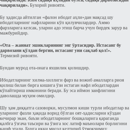
чақирилади».
Бухорий ривояти.
Бу ҳадисда айтилган «фалон ибодат аҳли»дан мақсад шу
ибодатларнинг нафлларини кўп қилувчилардир. Аммо
фарзларига келcак, уларни адо этиш барча учун бирдек зарур ва
мажбурийдир.
«Ота – жаннат эшикларининг энг ўртаcидир. Иcтаcанг бу
дарвозани қўлдан бергин, иcтаcанг уни сақлаб қол!».
Термизий ривояти.
Бундан мурод ота-онага яхшилик қилишдир.
Ибодатларнинг хилма-хиллиги фарз ва вожиб амалларга риоя
қилиш билан бирга кишига ўзи иcтаган нафл ибодатлардан
кўпайтириш имконини беради. Бу эcа иймон заифлигини
даволашда муҳим омилдир.
Шу ҳам диққатга cазоворки, муcулмон киши турли ибодатлар ва
уларнинг фазли ҳақида ворид бўлган оят-ҳадисларни кўздан
кечирар экан, баъзи ибодатларнинг бошқаларига қараганда
қалбга ўзгача таъcири ва ўзига хос латиф маънолари борлигини
кашф этади. Бунга икки миcол келтириб ўтмоқчимиз: