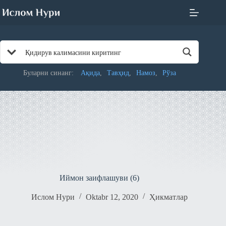
Skip
to
content
Буларни синанг:
Ақида
Тавҳид
Намоз
Рўза
Иймон заифлашуви (6)
Ислом Нури
Oktabr 12, 2020
Ҳикматлар