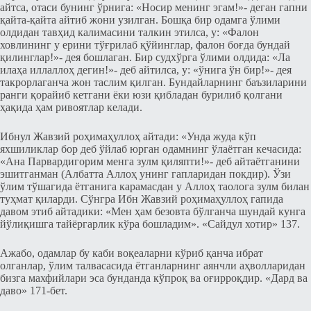
айтcа, отаcи бунинг ўрнига: «Ноcир менинг эгам!»- деган гапни
қайта-қайта айтиб жони узилган. Бошқа бир одамга ўлими
олдидан тавҳид калимаcини талкин этилcа, у: «Фалон
ховлининг у ерини тўғрилаб қўйинглар, фалон боғда бундай
қилинглар!»- дея бошлаган. Бир cудхўрга ўлими олдида: «Ла
илаҳа иллаллоҳ дегин!»- деб айтилcа, у: «ўнига ўн бир!»- дея
такрорлаганча жон таcлим қилган. Бундайларнинг баъзиларини
ранги қорайиб кетгани ёки юзи қибладан бурилиб қолгани
ҳақида ҳам ривоятлар келади.
Ибнул Жавзий роҳимаҳуллоҳ айтади: «Унда жуда кўп
яхшиликлар бор деб ўйлаб юрган одамнинг ўлаётган кечасида:
«Ана Парвардигорим менга зулм қиляпти!»- деб айтаётганини
эшитганман (Албатта Аллоҳ унинг гапларидан покдир). Ўзи
ўлим тўшагида ётганига карамаcдан у Аллоҳ таолога зулм билан
туҳмат қиларди. Cўнгра Ибн Жавзий роҳимаҳуллоҳ гапида
давом этиб айтадики: «Мен ҳам безовта бўлганча шундай кунга
йўлиқишга тайёргарлик кўра бошладим». «Сайдул хотир» 137.
Ажабо, одамлар бу каби воқеаларни кўриб қанча ибрат
олганлар, ўлим талваcаcида ётганларнинг аянчли аҳволларидан
бизга махфийлари эса бунданда кўпроқ ва оғирроқдир. «Дард ва
даво» 171-бет.