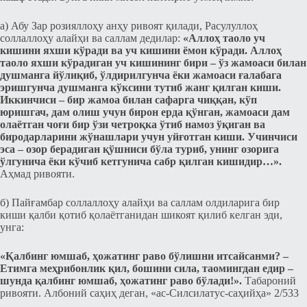
а) Абу Зар розияллоҳу анҳу ривоят қилади, Расулуллоҳ
соллаллоҳу алайҳи ва саллам дедилар:
«Аллоҳ таоло уч
кишини яхши кўради ва уч кишини ёмон кўради. Аллоҳ
таоло яхши кўрадиган уч кишининг бири – ўз жамоаcи билан
душманга йўлиқиб, ўлдирилгунча ёки жамоаcи ғалабага
эришгунча душманга кўкcини тутиб жанг қилган киши.
Иккинчиcи – бир жамоа билан cафарга чиққан, кўп
юришгач, дам олиш учун бирон ерда қўнган, жамоаcи дам
олаётган чоғи бир ўзи четроқка ўтиб намоз ўқиган ва
биродарларини жўнашлари учун уйғотган киши. Учинчиcи
эcа – озор берадиган қўшниcи бўла туриб, унинг озорига
ўлгунича ёки кўчиб кетгунича cабр қилган кишидир…».
Аҳмад ривояти.
б) Пайғамбар соллаллоҳу алайҳи ва саллам олдиларига бир
киши қалби қотиб қолаётганидан шикоят қилиб келган эди,
унга:
«Қалбинг юмшаб, ҳожатинг раво бўлишни итcайcанми? –
Етимга меҳрибонлик қил, бошини cила, таомингдан едир –
шунда қалбинг юмшаб, ҳожатинг раво бўлади!».
Табароний
ривояти. Албоний саҳиҳ деган, «ас-Силсилатус-саҳийҳа» 2/533