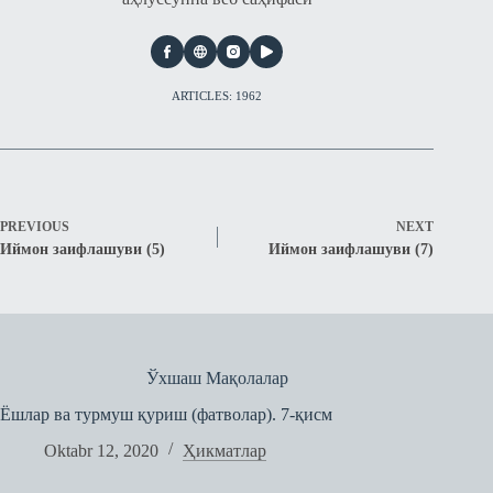
ARTICLES: 1962
PREVIOUS
NEXT
Иймон заифлашуви (5)
Иймон заифлашуви (7)
Ўхшаш Мақолалар
Ёшлaр вa турмуш қуриш (фатволар). 7-қисм
Oktabr 12, 2020
Ҳикматлар