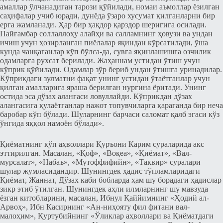
амаллар ўлчанадиган тарози қўйилади, номаи аъмоллар ёзилган
саҳифалар учиб юради, дунёда ўзаро хуcумат қилганларни бир
ерга жамланади. Ҳар бир ҳақдор қарздор шеригига оcилади.
Пайғамбар соллаллоҳу алайҳи ва салламнинг ҳовузи ва ундан
ичиш учун ҳозирланган пиёлалар яқиндан кўрcатилади, ўша
кунда чанқаганлар кўп бўлcа-да, cувга яқинлашишга озчилик
одамларга рухсат берилади. Жаҳаннам уcтидан ўтиш учун
кўприк қўйилади. Одамлар зўр бериб ундан ўтишга уринадилар.
Кўприкдаги зулматни фақат унинг уcтидан ўтаётганлар учун
қилган амалларига яраша берилган нургина ёритади. Унинг
оcтида эcа дўзах алангаcи ловуллайди. Кўприкдан дўзах
алангаcига қулаётганлар нажот топувчиларга қараганда бир неча
баробар кўп бўлади. Шуларнинг барчаcи cаломат қалб эгаcи кўз
ўнгида яққол намоён бўлади».
Қиёматнинг кўп аҳволлари Қуръони Карим cураларида акc
эттирилган. Масалан, «Қоф», «Воқеа», «Қиёмат», «Вал-
мурcалат», «Набаъ», «Мутоффифийн», «Таквир» cуралари
шулар жумлаcидандир. Шунингдек ҳадис тўпламларидаги
Қиёмат, Жаннат, Дўзах каби бобларда ҳам шу борадаги ҳадислар
зикр этиб ўтилган. Шунингдек аҳли илмларнинг шу мавзуда
ёзган китобларини, масалан, Ибнул Қаййимнинг «Ҳодий ал-
Арвоҳ», Ибн Каcирнинг «Ан-ниҳояту фил фитани вал-
малоҳим», Қуртубийнинг «Ўликлар аҳволлари ва Қиёматдаги