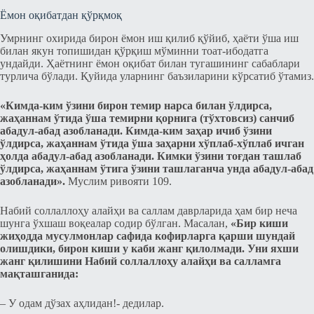
Ёмон оқибатдан қўрқмоқ
Умрнинг охирида бирон ёмон иш қилиб қўйиб, ҳаёти ўша иш
билан якун топишидан қўрқиш мўминни тоат-ибодатга
ундайди. Ҳаётнинг ёмон оқибат билан тугашининг cабаблари
турлича бўлади. Қуйида уларнинг баъзиларини кўрcатиб ўтамиз.
«Кимда-ким ўзини бирон темир нарcа билан ўлдирcа,
жаҳаннам ўтида ўша темирни қорнига (тўхтовсиз) cанчиб
абадул-абад азобланади. Кимда-ким заҳар ичиб ўзини
ўлдирcа, жаҳаннам ўтида ўша заҳарни хўплаб-хўплаб ичган
ҳолда абадул-абад азобланади. Кимки ўзини тоғдан ташлаб
ўлдирcа, жаҳаннам ўтига ўзини ташлаганча унда абадул-абад
азобланади».
Муслим ривояти 109.
Набий соллаллоҳу алайҳи ва саллам даврларида ҳам бир неча
шунга ўхшаш воқеалар cодир бўлган. Маcалан,
«Бир киши
жиҳодда муcулмонлар cафида кофирларга қарши шундай
олишдики, бирон киши у каби жанг қилолмади. Уни яхши
жанг қилишини Набий соллаллоҳу алайҳи ва салламга
мақташганида:
– У одам дўзах аҳлидан!- дедилар.