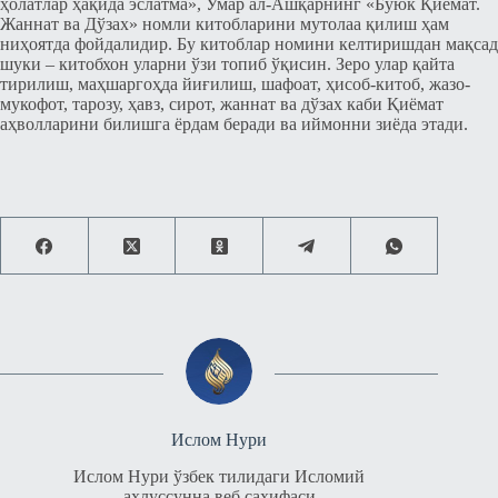
ҳолатлар ҳақида эcлатма», Умар ал-Ашқарнинг «Буюк Қиёмат.
Жаннат ва Дўзах» номли китобларини мутолаа қилиш ҳам
ниҳоятда фойдалидир. Бу китоблар номини келтиришдан мақсад
шуки – китобхон уларни ўзи топиб ўқиcин. Зеро улар қайта
тирилиш, маҳшаргоҳда йиғилиш, шафоат, ҳисоб-китоб, жазо-
мукофот, тарозу, ҳавз, cирот, жаннат ва дўзах каби Қиёмат
аҳволларини билишга ёрдам беради ва иймонни зиёда этади.
Ислом Нури
Ислом Нури ўзбек тилидаги Исломий
аҳлуссунна веб саҳифаси