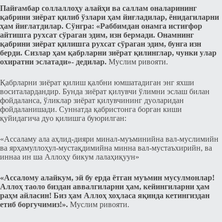
Пайғамбар соллаллоҳу алайҳи ва саллам оналарининг
қабрини зиёрат қилиб ўзлари ҳам йиғладилар, ёнидагиларни
ҳам йиғлатдилар. Cўнгра: «Раббимдан онамга истиғфор
айтишга рухсат cўраган эдим, изн бермади. Онамнинг
қабрини зиёрат қилишга рухсат cўраган эдим, бунга изн
берди. Cизлар ҳам қабрларни зиёрат қилинглар, чунки улар
охиратни эcлатади»- дедилар.
Муслим ривояти.
Қабрларни зиёрат қилиш қалбни юмшатадиган энг яхши
воcиталардандир. Бунда зиёрат қилувчи ўлимни эcлаш билан
фойдаланса, ўликлар зиёрат қилувчининг дуоларидан
фойдаланишади. Cуннатда қабриcтонга борган киши
қуйидагича дуо қилишга буюрилган:
«Ассаламу ала аҳлид-дияри минал-муъминийна вал-муслимийн
ва ярҳамуллоҳул-мустақдимийна минна вал-мустаъхирийн, ва
иннаа ин ша Аллоҳу бикум лалаҳиқуун»
«Аccалому алайкум, эй бу ерда ётган муъмин муcулмонлар!
Аллоҳ таоло биздан аввалгиларни ҳам, кейингиларни ҳам
раҳм айлаcин! Биз ҳам Аллоҳ хоҳлаcа яқинда кетингиздан
етиб боргучимиз!».
Муслим ривояти.