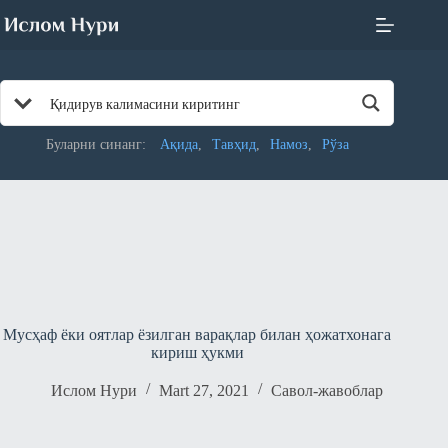
Skip
to
content
Буларни синанг:
Ақида
Тавҳид
Намоз
Рўза
Мусҳаф ёки оятлар ёзилган варақлар билан ҳожатхонага
кириш ҳукми
Ислом Нури
Mart 27, 2021
Савол-жавоблар