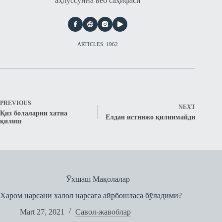
аҳлуссунна веб саҳифаси
ARTICLES: 1962
PREVIOUS
NEXT
Қиз болаларни хатна
Елдан истинжо қилинмайди
қилиш
Ўхшаш Мақолалар
Харом нарсани халол нарсага айрбошласа бўладими?
Mart 27, 2021
Савол-жавоблар