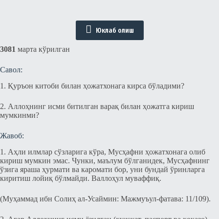
Юклаб олиш
3081
марта кўрилган
Савол:
1. Қуръон китоби билан ҳожатхонага кирса бўладими?
2. Аллоҳнинг исми битилган варақ билан ҳожатга кириш
мумкинми?
Жавоб:
1. Аҳли илмлар сўзларига кўра, Мусҳафни ҳожатхонага олиб
кириш мумкин эмас. Чунки, маълум бўлганидек, Мусҳафнинг
ўзига яраша ҳурмати ва каромати бор, уни бундай ўринларга
киритиш лойиқ бўлмайди. Валлоҳул муваффиқ.
(Муҳаммад ибн Солиҳ ал-Усаймин: Мажмуъул-фатава: 11/109).