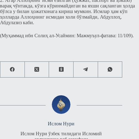
2. Агар Аллоҳнинг исми ёзилган (ҳужжат, паспорт ва ҳоказо)
варақ чўнтакда, кўзга кўринмайдиган ва яхши сақланган ҳолда
бўлса у билан ҳожатхонага кириш мумкин. Исмлар ҳам кўп
ҳолларда Аллоҳнинг исмидан холи бўлмайди, Абдуллоҳ,
Абдулазиз каби.
(Муҳаммад ибн Солиҳ ал-Усаймин: Мажмуъул-фатава: 11/109).
Ислом Нури
Ислом Нури ўзбек тилидаги Исломий