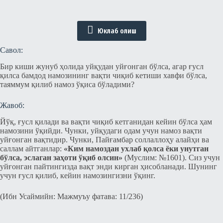
Юклаб олиш
Савол:
Бир киши жунуб ҳолида уйқудан уйғонган бўлса, агар ғусл
қилса бамдод намозининг вақти чиқиб кетиши хавфи бўлса,
таяммум қилиб намоз ўқиса бўладими?
Жавоб:
Йўқ, ғусл қилади ва вақти чиқиб кетганидан кейин бўлса ҳам
намозини ўқийди. Чунки, уйқудаги одам учун намоз вақти
уйғонган вақтидир. Чунки, Пайғамбар соллаллоҳу алайҳи ва
саллам айтганлар:
«Ким намоздан ухлаб қолса ёки унутган
бўлса, эслаган заҳоти ўқиб олсин»
(Муслим: №1601). Сиз учун
уйғонган пайтингизда вақт энди кирган ҳисобланади. Шунинг
учун ғусл қилиб, кейин намозингизни ўқинг.
(Ибн Усаймийн: Мажмуъу фатава: 11/236)