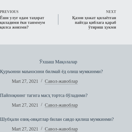
PREVIOUS
NEXT
Ёши улуғ одам таҳорат
Қазои ҳожат қилаётган
қиладими ёки таяммум
пайтда қиблага қараб
қилса жоизми?
ўтириш ҳукми
Ўхшаш Мақолалар
Қуръонни маъносини билмай ёд олиш мумкинми?
Mart 27, 2021
Савол-жавоблар
Пайпоқнинг тагига масҳ тортса бўладими?
Mart 27, 2021
Савол-жавоблар
Шубҳали озиқ-овқатлaр билaн сaвдo қилиш мумкинми?
Mart 27, 2021
Савол-жавоблар