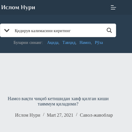
Skip
to
content
Буларни синанг:
Ақида
Тавҳид
Намоз
Рўза
Намоз вақти чиқиб кетишидан хавф қилган киши
таяммум қиладими?
Ислом Нури
Mart 27, 2021
Савол-жавоблар