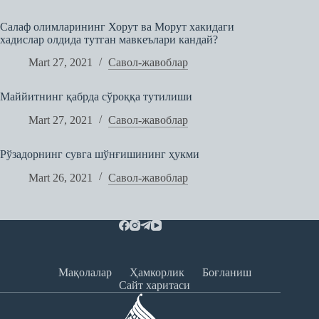
Салаф олимларининг Хорут ва Морут хакидаги
хадислар олдида тутган мавкеълари кандай?
Mart 27, 2021
Савол-жавоблар
Маййитнинг қабрда сўроққа тутилиши
Mart 27, 2021
Савол-жавоблар
Рўзадорнинг сувга шўнғишининг ҳукми
Mart 26, 2021
Савол-жавоблар
Мақолалар
Ҳамкорлик
Боғланиш
Сайт харитаси