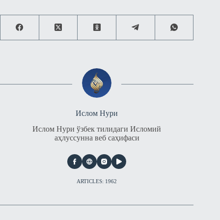
Ислом Нури
Ислом Нури ўзбек тилидаги Исломий
аҳлуссунна веб саҳифаси
ARTICLES: 1962