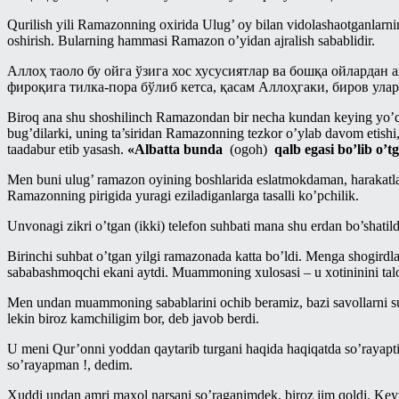
Панд-насиҳат
Qurilish yili Ram
azonning oxirida Ul
ug’ oy bilan vidolashaotganlarni
Талоқ китоби
Рамазонга ҳозирдан тайёрланайлик
oshirish. Bularning hammasi Ramazon o’yidan ajralish sabablidir.
Таҳорат китоби
Рўза
Аллоҳ таоло бу ойга ўзига хос хусусиятлар ва бошқа ойлардан
фироқига тилка-пора бўлиб кетса, қасам Аллоҳгаки, биров ула
Ўлик ерни тирилтириш ва мубоҳ
Сийрат ва тарих
нарсаларга эгалик қилиш ҳақидаги
китоб
Biroq ana shu shoshilinch Ramazondan bir necha kundan keying yo’q b
Тарбия
bug’dilarki, uning ta’siridan Ramazonning tezkor o’ylab davom etishi, 
Ҳаж китоби
taadabur etib yasash.
«Albatta bunda
(ogoh)
qalb egasi bo’lib o’t
Турли мавзулар
Шерикликлар китоби
Фиқҳ
Men buni ulug’ ramazon oyining boshlarida eslatmokdaman, harakatl
Ramazonning pirigida yuragi eziladiganlarga tasalli ko’pchilik.
Ҳаж
Фиқҳий масалалар
Unvonagi zikri o’tgan (ikki) telefon suhbati mana shu erdan bo’shatild
Муаллими-Соний
Байъ – савдо китоби
Birinchi suhbat o’tgan yilgi ramazonada katta bo’ldi. Menga shogirdl
Муслималар учун
Бошқа мавзулардаги боблар
sababashmoqchi ekani aytdi. Muammoning xulosasi – u xotininini tal
Мусулмоннинг қўрғони
Закот китоби
Men undan muammoning sabablarini ochib beramiz, bazi savollarni s
lekin biroz kamchiligim bor, deb javob berdi.
Муҳаррам
Зироат ва суғоришдаги
шерикликлар ҳамда ижора китоби
U meni Qur’onni yoddan qaytarib turgani haqida haqiqatda so’rayapti
Овозли дарслар
so’rayapman !, dedim.
Намоз китоби
Асмоул-Ҳусно/Аллоҳнинг гўзал
исмларининг енгил шарҳи
Xuddi undan amri maxol narsani so’raganimdek, biroz jim qoldi. Key
Никоҳ китоби