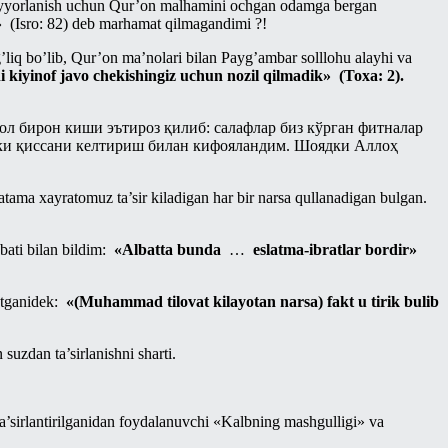
ayyorlanish uchun Qur’on malhamini ochgan odamga bergan
»
(Isro: 82) deb marhamat qilmagandimi ?!
g’liq bo’lib, Qur’on ma’nolari bilan Payg’ambar solllohu alayhi va
i kiyinof javo chekishingiz uchun nozil qilmadik» (Toxa: 2).
л бирон киши эътироз қилиб: салафлар биз кўрган фитналар
кки қиссани келтириш билан кифояландим. Шоядки Аллоҳ
atama xayratomuz ta’sir kiladigan har bir narsa qullanadigan bulgan.
ati bilan bildim:
«Albatta bunda
…
eslatma-ibratlar bordir»
aytganidek:
«(Muhammad tilovat kilayotan narsa) fakt u tirik bulib
suzdan ta’sirlanishni sharti.
ta’sirlantirilganidan foydalanuvchi «Kalbning mashgulligi» va