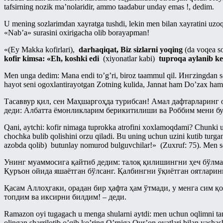
tafsirning nozik ma’nolaridir, ammo taadabur unday emas !, dedim.
Пайғамбар ҳадисларидан тарбия
Рўза китоби
дарслари
U mening sozlarimdan xayratga tushdi, lekin men bilan xayratini uzoq
Талоқ китоби
«Nab’a» surasini oxirigacha olib borayapman!
Рамазон суҳбатлари шайх Усаймин
китоблари асосида
Таҳорат китоби
«(Ey Makka kofirlari),
darhaqiqat, Biz sizlarni yoqing
(da voqea s
kofir kimsa: «Eh, koshki edi
(xiyonatlar kabi)
tuproqa aylanib k
Солиҳ амалларнинг ажру-
Ўлик ерни тирилтириш ва мубоҳ
савоблари ҳақида - Энг фойдали
нарсаларга эгалик қилиш ҳақидаги
тижорат
Men unga dedim: Mana endi to’g’ri, biroz taammul qil. Ингzingdan so
китоб
hayot seni ogoxlantirayotgan Zotning kulida, Jannat ham Do’zax ham u
Рамазон
Ҳаж китоби
Тасаввур қил, сен Маҳшаргоҳда турибсан! Амал дафтарларинг 
Савол-жавоблар
деди: Албатта ёмонликларим берикитилиши ва Роббим мени б
Шерикликлар китоби
Салафлар дурдоналаридан
Qani, aytchi: kofir nimaga tuprokka atrofini xoxlamoqdami? Chunki u 
Ҳаж
chochka
bulib qolishini orzu qiladi. Bu uning uchun uzini kutib tur
Талоқ китоби
azobda qolib) butunlay nomurod bulguvchilar!» (Zuxruf: 75)
. Men s
Муаллими-Соний
Туширмалар
Унинг муаммосига қайтиб дедим: талоқ қилишингни ҳеч бўлмаг
Муслималар учун
Қуръон ойида яшаётган бўлсанг. Қалбингни ўқиётган оятларин
Хар ҳил
Мусулмоннинг қўрғони
Қасам Аллоҳгаки, орадан бир ҳафта ҳам ўтмади, у менга сим қ
Ҳаж Мавсуми
Муҳаррам
топдим ва иксирни билдим! – деди.
Ҳикматлар
Овозли дарслар
Ramazon oyi tugagach u menga shularni aytdi: men uchun oqlimni t
olingan sharrilotib o’qib ko’ring O’rniga Qur’on oyatlari bilan yashash,