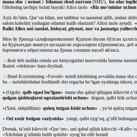
mana shu
(
nemat
)
bilaman shod-xurram
(SHU),
bu ular tupl
Ollohning tavfiqiy holati buyuk! Allox taolo
«Biz mo’minlar uchun s
Aziz do’stim, Qur’on bilan, uni tatibbur va taammul qilib, undan shifo
salom kabelini yashagan odamni kutib olasizmi? Allox taolo aytadi:
«
Balki Allox uni saodat, hidoyat, plymat, nur va jannatga yullovchi
Мен бу ўринда салафларимизнинг Қуръон билан бўлган ҳолатла
ва Қуръондан машғул қиладиган нарсаларни кўришмаган, деб
барчамизга ибратланиш ва ўрнак олишни насиб айласа.
– Iksir deb asslida ortada asr kimyogarlari tasavvurida hamma narsani
Iksirni «elektron» ham deyiladi.
– Ibnul Koyiminning «Favoid» nomli kitobining avvalida mana shu oya
bu – surishtirishdan boshlanib shu ergacha bo’lgan oyatlarga ishora, m
«
(Ogoh)
qalb egasi bu’lgan»
mana shu qabul qilingan kiluvchi o’r
qolgan qishloqlarni ogoxlantirishi uchun»
degani, qalbi tirik uchu
«(Yani, sidqidildan)
quloq tutgan kishi uchun»
, ya’ni quloq tutgan
«
Ozi xozir bulgan vaziyatda»
yangi, qalbi uyg’oq, g’ofil bulmagan
Demak, ta’sirli kilovchi «Qur’on», uni qabul qilish kilovchi «Kalb» v
«Xitobdan g’aflatda bulib qolishi» oyog’ini olib boradi