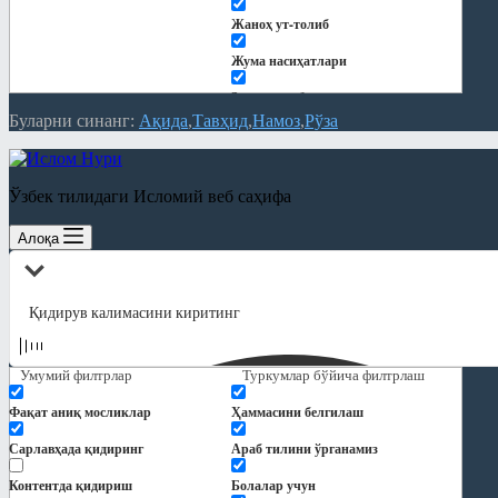
Жаноҳ ут-толиб
Жума насиҳатлари
Закот китоби
Буларни синанг:
Ақида
Тавҳид
Намоз
Рўза
Китоблар
Кундалик дарслар
Ўзбек тилидаги Исломий веб саҳифа
Қуръон тафсири
Алоқа
Мақолалар
"Ҳиснул муслим" шарҳи
Ақида
Замонавий мавзулар
Умумий филтрлар
Туркумлар бўйича филтрлаш
Намоз
Фақат аниқ мосликлар
Ҳаммасини белгилаш
Никоҳ ва оила
Сарлавҳада қидиринг
Араб тилини ўрганамиз
Панд-насиҳат
Контентда қидириш
Болалар учун