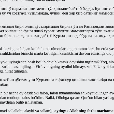
нинг ўзгармаганини менга тўлқинланиб айтиб берди. Бунинг саб
а бу уч соатгача чўзилмоқда, чунки мен ҳар бир оятнинг маъно
миздан бири олим дўстларимдан бирига ўтган Рамазондан аввал
ят қилган ва бунга яшаб турган муҳити маъсиятларга тўла экани
он билан алоқангиз қандай? У Қуръонни тадаббур ва тааммул қи
holatlardagina bilgan ko’chib musulmonlarning muommalari shu erda yash
asaliklaridan birinchi marta ko’rilgan kasaliklarni davom ettirishga oid 
 yoki uyingizdan bosh bo’lib chiqib ketasiz deyishim tug’rimi? Yoq, al
rbulmasal qilingan Fir’avningning oyolini bilmaysizmi ?! U oyol kufr,
a hijrat qilingan.
ан кейин дўстим уни Қуръонни тафаккур қилишга чақирибди ва 
ибди.
an bir necha oy dastlabki falon, falon muammodan shikoyat qilingan ay
dan mutloqo xalos bo’ldim. Balki, Ollohga qasam Qur’on bilan yashag
maydigan bulib ishlataman.
mad sollallohu alayhi va sallam),
ayting:« Allohning fazlu marhama