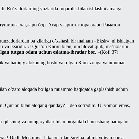
hdi. Ro’zadorlarning yuzlarida fuqarolik bilan ishlashni amalga
а тушишга ҳақлари бор. Агар уларнинг юраклари Рамазон
 kunzadorlardan ba’zilariga o’xshash bir malham «Eksir»
ni ishlatgan
va iksiridir. U Qur’on Karim bilan, uni tilovat qilib, ma’nolarini
lgan tutgan odam uchun eslatma-ibratlar bor.
»(Kof: 37)
llik va haqiqiy alokaning boshi va o’tgan Ramazonga va umuman
si bilan o’zaro aloqada bo’lgan muammo haqiqatda gaplashish uchun
an: Qur’on bilan aloqang qanday? – deb so’radim. U: yomon emas,
qilishing va uning oyatlari bilan birgalikda hamashang haqiqatni
kerak! Dedi. Men unga: Ukajon, ulangargina fahmlaydigan narsa