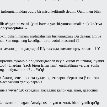
tushunganligidan oddiy bir misol keltirurib dedim: Qani, men bilan
kilib o’tgan narsani
(yani barcha yaxshi-yomon amallarini)
ko’r va
 qo’ymoqdalar.
»
xni bulishi nimani anglatishishini tushunasizmi? Bu degani: lim va
di. Sen unga teng keladigan biron zotni bilasanmi ?!
он амалларинг дафтари! Шу лаҳзада нимани орзу қиласан? У
tuprokka aylanib o’tib yuborilgandan keyin kuradi va uzining it yakki
 azob! «Ulardan (azob biron lahza ham) engillatilmas va ular (osha
imga imtiyozi bormi? … Yo’q!
Аллоҳ сенга иккита гулдек қизчаларни берган ва ўзинг эса
 масаласини ҳал қилармиз.
нима учун? деб сўрадим. Касаллик қалбимда экан, давосини
 Ramazon bu’magan. Amalga oshirilgan nazorat, biz o’rganib qo’lga