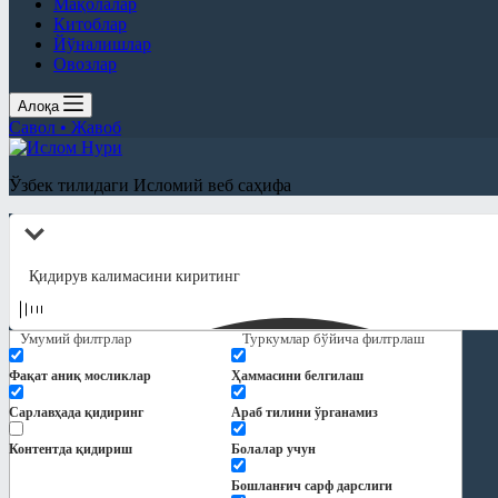
Мақолалар
Китоблар
Йўналишлар
Овозлар
Алоқа
Савол • Жавоб
Ўзбек тилидаги Исломий веб саҳифа
Умумий филтрлар
Туркумлар бўйича филтрлаш
Фақат аниқ мосликлар
Ҳаммасини белгилаш
Сарлавҳада қидиринг
Араб тилини ўрганамиз
Контентда қидириш
Болалар учун
Бошланғич сарф дарслиги