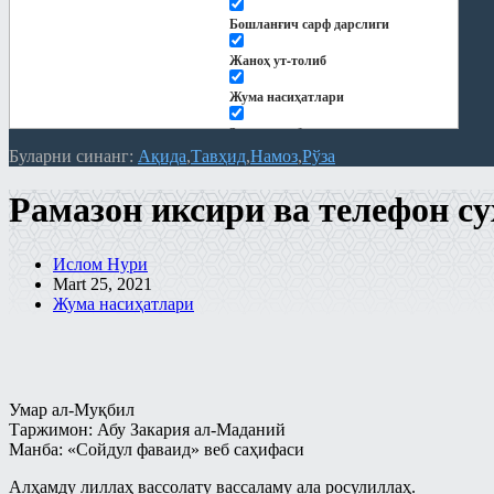
Рамазонга ҳозирдан тайёрланайлик
Бошланғич сарф дарслиги
Рўза
Жаноҳ ут-толиб
Сийрат ва тарих
Жума насиҳатлари
Тарбия
Закот китоби
Турли мавзулар
Буларни синанг:
Ақида
Тавҳид
Намоз
Рўза
Китоблар
Фиқҳ
Рамазон иксири ва телефон су
Кундалик дарслар
Фиқҳий масалалар
Қуръон тафсири
Байъ – савдо китоби
Ислом Нури
Мақолалар
Mart 25, 2021
Бошқа мавзулардаги боблар
Жума насиҳатлари
"Ҳиснул муслим" шарҳи
Закот китоби
Ақида
Зироат ва суғоришдаги
шерикликлар ҳамда ижора китоби
Замонавий мавзулар
Умар ал-Муқбил
Намоз китоби
Намоз
Таржимон: Абу Закария ал-Маданий
Манба: «Сойдул фаваид» веб саҳифаси
Никоҳ китоби
Никоҳ ва оила
Алҳамду лиллаҳ вассолату вассаламу ала росулиллаҳ.
Рўза китоби