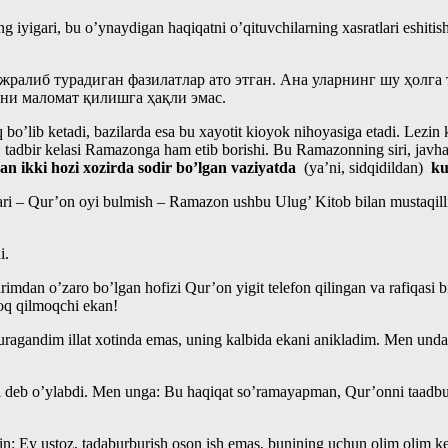
ng iyigari, bu o’ynaydigan haqiqatni o’qituvchilarning xasratlari eshitis
 ажралиб турадиган фазилатлар ато этган. Ана уларнинг шу ҳолг
рни маломат қилишга ҳақли эмас.
o’lib ketadi, bazilarda esa bu xayotit kioyok nihoyasiga etadi. Lezin
tadbir kelasi Ramazonga ham etib borishi. Bu Ramazonning siri, javhari 
gan ikki hozi xozirda sodir bo’lgan vaziyatda
(ya’ni, sidqidildan)
ku
ari – Qur’on oyi bulmish – Ramazon ushbu Ulug’ Kitob bilan mustaqi
i.
arimdan o’zaro bo’lgan hofizi Qur’on yigit telefon qilingan va rafiqa
oq qilmoqchi ekan!
uragandim illat xotinda emas, uning kalbida ekani anikladim. Men und
 deb o’ylabdi. Men unga: Bu haqiqat so’ramayapman, Qur’onni taadbur 
in: Ey ustoz, tadaburburish oson ish emas, bunining uchun olim olim 