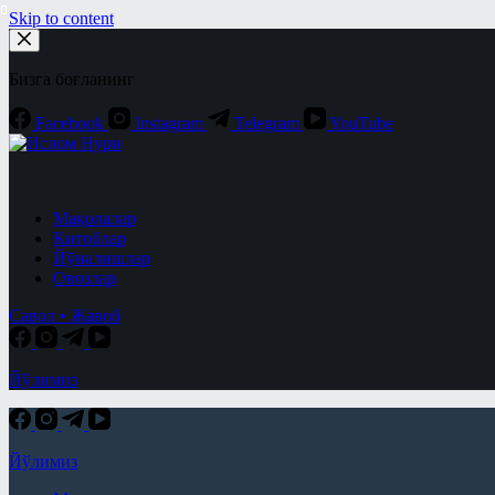
Skip to content
Бизга боғланинг
Facebook
Instagram
Telegram
YouTube
Мақолалар
Китоблар
Йўналишлар
Овозлар
Савол • Жавоб
Йўлимиз
Йўлимиз