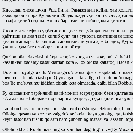
Асмоул-Ҳусно/Аллоҳнинг гўзал
исмларининг енгил шарҳи
Қиссадан ҳисса шуки, ўша йигит Рамазондан кейин ҳам ҳолати
аввалда бир пора Қуръонни 20 дақиқада ўқиган бўлсам, ҳозирд
Пайғамбар ҳадисларидан тарбия
вазифа қилиб олдим. Аллоҳ барчамизни собитқадам қилсин!
дарслари
Иккинчи телефон суҳбатининг қиссаси қуйидагича: сингиллари
Рамазон суҳбатлари шайх Усаймин
китоблари асосида
қайтиши ва яна тавба қилиб сўнг яна гуноҳга қайтишидан шико
қиладиганларга берадиган саволимизни унга ҳам бердик; Қуръ
Солиҳ амалларнинг ажру-
ўқишга ҳам бееэътибор эканини айтди.
савоблари ҳақида - Энг фойдали
тижорат
Qur’on bilan davolashni faqat sehr, ko’z tegish va shaytonlash kabi 
kas
alliklari badaniy kasaliklardan kora Allox oldida kattaroq. Badan k
Рамазон
Do’stim u oyolga aytdi: Men sizga o’z xonangizda yoqalanib o’tirasiz
Савол-жавоблар
menimcha bundan tashqari Qiymatgacha keladigan har bir mu’minaga za
bog’liq ma’siyat mujitididan chiqib keta olmasada, qalbi bilan Robbisig
Салафлар дурдоналаридан
Бу қиссанинг тарбиявий ва иймоний асарларини баён қилганд
Талоқ китоби
«Амма» ва «Таборак» пораларига кўпроқ диққат қилишга буюр
Туширмалар
Taqrib uch
oylardan keyin ана shu oyol do’stimga telefon qilib, bund
Хар ҳил
Ollohga qasam va xozir avvalgidek tavbadan keyn gunohga qayishish
keyin tasodifan tushib qolsam ham gunohning mazasi va lazzatini top
Ҳаж Мавсуми
Ollohu akbar! Robbimizizning so’zlari haqidagi tug’ri !: «(Ey Muxam
Ҳикматлар