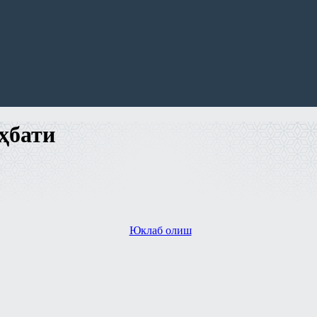
ҳбати
Юклаб олиш