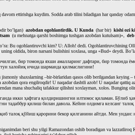
 davom ettirishga kuydim. Sodda arab tilini biladigan har qanday odam 
odir bo’lgan)
azobdan ogohlantirdik. U Kunda
(har bir)
kishi ozi 
etsam
(u mehnatga qarshi boshimga tushgan azobdan kutulsam)»,
deb
’ra: Bu ogohlantiruvchi kim? U: Alloh! dedi. Ogohlantiruvchining Ollo
ning oldida, biron narsani bulishini xoxlasa, unga «Bud» deydi. Bo’la
очилган, бир томонда яхши амалларинг дафтари, бир томонда ём
утун халойиқ ичида шарманда қилмаслигини!
jismoniy shaxslarning –bir-birlaridan qasos olib berilgandan keying – 
gan azobdan qora engilroqdir! U naqadar dashtli azob! U naqadar qattiq
endan mana shuchaliq tafakkur qilishni xoxlayman, xolos. Bunging ol
анда икки ҳафтага қолдиришингни илтимос қиламан. Бўлиб ҳам 
гни тадаббур қилиш билан давола. Кейин олдимга келсанг талоқ
оқиб талоқ қўйиш қарорини бекор қилганини айтди. Мен ундан: 
aniganimdan beri shu yilgi Ramazondan oshib
boradigan va lazzatliroq
 iloji boricha ruhingarini ta’dabur qilish.