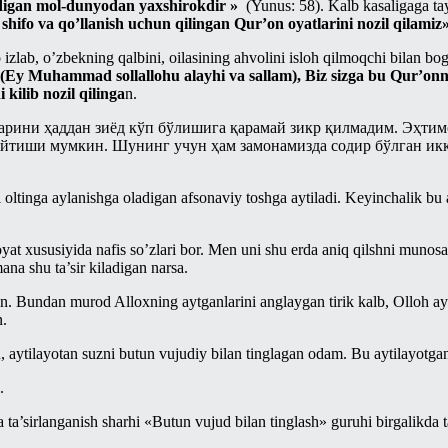
idigan mol-dunyodan yaxshirokdir »
(Yunus: 58). Kalb kasaligaga t
hifo va qo’llanish uchun qil
ingan Qur’on oyatlarini nozil qilamiz
 izlab, o’zbekning qalbini, oilasining ahvolini isloh qilmoqchi bilan bo
(Ey Muhammad sollallohu alayhi va sa
llam), Biz sizga bu Qur’onn
 kilib nozil qilinga
n.
рини ҳаддан зиёд кўп бўлишига қарамай зикр қилмадим. Эҳтимо
 айтиши мумкин. Шунинг учун ҳам замонамизда содир бўлган и
 oltinga aylanishga oladigan afsonaviy toshga aytiladi. Keyinchalik bu 
t xususiyida nafis so’zlari bor. Men uni shu erda aniq qilshni munosab
ana shu ta’sir kiladigan narsa.
in. Bundan murod Alloxning aytganlarini anglaygan tirik kalb, Olloh 
n.
, aytilayotan suzni butun vujudiy bilan tinglagan odam. Bu aytilayotgan 
.
a ta’sirlanganish sharhi «Butun vujud bilan tinglash» guruhi birgalikda 