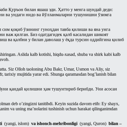
аби Қуръон билан яшаш эди. Ҳатто у менга шундай деди:
сини ва ундаги нидо ва йўлланмаларни тушунишни ўзимга
 сим қоқиб ўзининг гуноҳдан тавба қилиши ва яна унга
ни важ қилган. Биз одатдагидек қалб касалидан шикоят
лиш ва қалбни у билан даволаш у ёқда турсин оддийгина қилиб
iringan. Aslida kalb kotishi, hiqdu-xasad, shuba va shirk kabi kalb
javob.
batta. Siz Olloh taoloning Abu Bakr, Umar, Usmon va Aliy, siz
 tarixiy mujitida yarar edi. Shunga qaramasdan bog’lanish bilan
буни қандай қилишни ҳам тушунтириб берибди. Уни асосан
olman deb o’zingizni tanitibdi. Keyin suzida davom etib: Ey shayx,
anim va uning ma’nolarini tushinish uchun harakat qilinganimdan
ti
(yangi, islom)
va ishonch-mehribonligi
(yangi, Quron)
bilan –