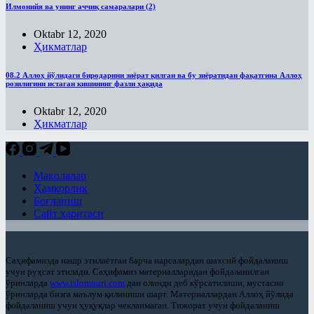
Илмонийя ва унинг аччиқ самаралари (2)
Oktabr 12, 2020
Ҳикматлар
08.2 Аллоҳ йўлидаги биродарини зиёрат қилган ва бу зиёратидан фақатгина Аллоҳ
розилигини истаган кишининг фазли ҳақида
Oktabr 12, 2020
Ҳикматлар
Мақолалар
Ҳамкорлик
Боғланиш
Сайт харитаси
Саҳифамизда нашр этилаётган барча нарсалардан шахсий фойдаланиш
учун руҳсат этилади. Саҳифамиз материалларидан фойдаланилган
ўринларда
www.islomnuri.com
дан олинди деб кўрсатилиши, мустасно
ўринларда бизга маълум қилиниши шарт. Материаллардан Аллоҳ йўлида
фойдаланиш учун ҳуқуқлар чекланмаган. Тижорат учун фойдаланиш