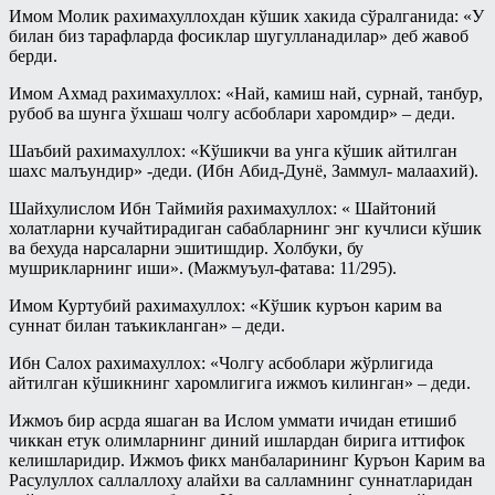
Имом Молик рахимахуллохдан кўшик хакида сўралганида: «У
билан биз тарафларда фосиклар шугулланадилар» деб жавоб
берди.
Имом Ахмад рахимахуллох: «Най, камиш най, сурнай, танбур,
рубоб ва шунга ўхшаш чолгу асбоблари харомдир» – деди.
Шаъбий рахимахуллох: «Кўшикчи ва унга кўшик айтилган
шахс малъундир» -деди. (Ибн Абид-Дунё, Заммул- малаахий).
Шайхулислом Ибн Таймийя рахимахуллох: « Шайтоний
холатларни кучайтирадиган сабабларнинг энг кучлиси кўшик
ва бехуда нарсаларни эшитишдир. Холбуки, бу
мушрикларнинг иши». (Мажмуъул-фатава: 11/295).
Имом Куртубий рахимахуллох: «Кўшик куръон карим ва
суннат билан таъкикланган» – деди.
Ибн Салох рахимахуллох: «Чолгу асбоблари жўрлигида
айтилган кўшикнинг харомлигига ижмоъ килинган» – деди.
Ижмоъ бир асрда яшаган ва Ислом уммати ичидан етишиб
чиккан етук олимларнинг диний ишлардан бирига иттифок
келишларидир. Ижмоъ фикх манбаларининг Куръон Карим ва
Расулуллох саллаллоху алайхи ва салламнинг суннатларидан