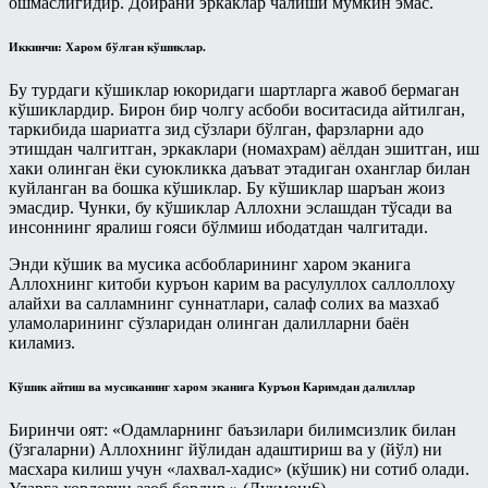
ошмаслигидир. Доирани эркаклар чалиши мумкин эмас.
Иккинчи: Харом бўлган кўшиклар.
Бу турдаги кўшиклар юкоридаги шартларга жавоб бермаган
кўшиклардир. Бирон бир чолгу асбоби воситасида айтилган,
таркибида шариатга зид сўзлари бўлган, фарзларни адо
этишдан чалгитган, эркаклари (номахрам) аёлдан эшитган, иш
хаки олинган ёки суюкликка даъват этадиган оханглар билан
куйланган ва бошка кўшиклар. Бу кўшиклар шаръан жоиз
эмасдир. Чунки, бу кўшиклар Аллохни эслашдан тўсади ва
инсоннинг яралиш гояси бўлмиш ибодатдан чалгитади.
Энди кўшик ва мусика асбобларининг харом эканига
Аллохнинг китоби куръон карим ва расулуллох саллоллоху
алайхи ва салламнинг суннатлари, салаф солих ва мазхаб
уламоларининг сўзларидан олинган далилларни баён
киламиз.
Кўшик айтиш ва мусиканинг харом эканига Куръон Каримдан далиллар
Биринчи оят: «Одамларнинг баъзилари билимсизлик билан
(ўзгаларни) Аллохнинг йўлидан адаштириш ва у (йўл) ни
масхара килиш учун «лахвал-хадис» (кўшик) ни сотиб олади.