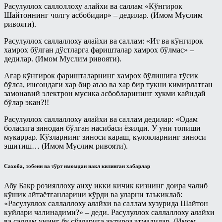
Расулуллох саллоллоху алайхи ва саллам «Кўнгирок
Шайтоннинг чолгу асбобидир» – дедилар. (Имом Муслим
ривояти).
Расулуллох саллаллоху алайхи ва саллам: «Ит ва кўнгирок
хамрох бўлган дўстларга фаришталар хамрох бўлмас» –
дедилар. (Имом Муслим ривояти).
Агар кўнгирок фаришталарнинг хамрох бўлишига тўсик
бўлса, инсондаги хар бир аъзо ва хар бир тукни кимирлатган
замонавий электрон мусика асбобларининг хукми кайндай
бўлар экан?!!
Расулуллох саллаллоху алайхи ва саллам дедилар: «Одам
боласига зинодан бўлган насибаси ёзилди. У уни топиши
мукаррар. Кўзларнинг зиноси караш, кулокларнинг зиноси
эшитиш… (Имом Муслим ривояти).
Сахоба, тобеин ва тўрт имомдан накл килинган хабарлар
Абу Бакр розияллоху анху икки кичик кизнинг доира чалиб
кўшик айтаётганларини кўрди ва уларни таъкиклаб:
«Расулуллох саллаллоху алайхи ва саллам хузурида Шайтон
куйлари чалинадими?» – деди. Расулуллох саллаллоху алайхи
ва саллам унинг бу сўзларига эътироз этмадилар. (Имом