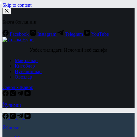
Skip to content
Бизга боғланинг
Facebook
Instagram
Telegram
YouTube
Ўзбек тилидаги Исломий веб саҳифа
Мақолалар
Китоблар
Йўналишлар
Овозлар
Савол • Жавоб
Йўлимиз
Йўлимиз