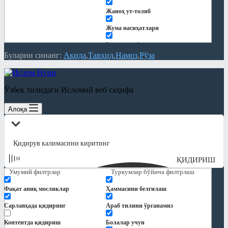
Жаноҳ ут-толиб
Жума насиҳатлари
Закот китоби
Буларни синанг:
Ақида
Тавҳид
Намоз
Рўза
Китоблар
Кундалик дарслар
Ўзбек тилидаги Исломий веб саҳифа
Қуръон тафсири
Алоқа
Мақолалар
"Ҳиснул муслим" шарҳи
Ақида
ҚИДИРИШ
Замонавий мавзулар
Умумий филтрлар
Туркумлар бўйича филтрлаш
Намоз
Фақат аниқ мосликлар
Ҳаммасини белгилаш
Никоҳ ва оила
Сарлавҳада қидиринг
Араб тилини ўрганамиз
Панд-насиҳат
Контентда қидириш
Болалар учун