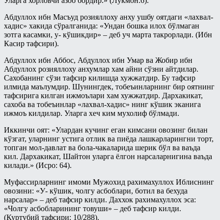
Уларга хорловчи азоб бордир.» (Лукмон:6).
Абдуллох ибн Масъуд розияллоху анху ушбу оятдаги «лахвал-
хадис» хакида сўралганида: «Ундан бошка илох бўлмаган
зотга касамки, у- кўшикдир» – деб уч марта такрорлади. (Ибн
Касир тафсири).
Абдуллох ибн Аббос, Абдуллох ибн Умар ва Жобир ибн
Абдуллох розияллоху анхумлар хам айни сўзни айтдилар.
Сахобанинг сўзи тафсир килишда хужжатдир. Бу тафсир
илмида маълумдир. Шунингдек, тобеъинларнинг бир оятнинг
тафсирига килган ижмоълари хам хужжатдир. Дархакикат,
сахоба ва тобеъинлар «лахвал-хадис» нинг кўшик эканига
ижмоъ килдилар. Уларга хеч ким мухолиф бўлмади.
Иккинчи оят: «Улардан кучинг еган кимсани овозинг билан
кўзгат, уларнинг устига отлик ва пиёда лашкарларингни торт,
топган мол-давлат ва бола-чакаларида шерик бўл ва ваъда
кил. Дархакикат, Шайтон уларга ёлгон нарсаларнигина ваъда
килади.» (Исро: 64).
Муфассирларнинг имоми Мужохид рахимахуллох Иблиснинг
овозини: «У- кўшик, чолгу асбоблари, ботил ва бехуда
нарсалар» – деб тафсир килди. Даххок рахимахуллох эса:
«Чолгу асбобларининг товуши» – деб тафсир килди.
(Куртубий тафсири: 10/288).