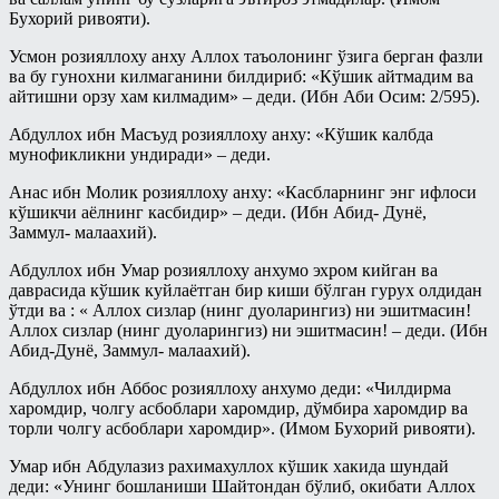
Бухорий ривояти).
Усмон розияллоху анху Аллох таъолонинг ўзига берган фазли
ва бу гунохни килмаганини билдириб: «Кўшик айтмадим ва
айтишни орзу хам килмадим» – деди. (Ибн Аби Осим: 2/595).
Абдуллох ибн Масъуд розияллоху анху: «Кўшик калбда
мунофикликни ундиради» – деди.
Анас ибн Молик розияллоху анху: «Касбларнинг энг ифлоси
кўшикчи аёлнинг касбидир» – деди. (Ибн Абид- Дунё,
Заммул- малаахий).
Абдуллох ибн Умар розияллоху анхумо эхром кийган ва
даврасида кўшик куйлаётган бир киши бўлган гурух олдидан
ўтди ва : « Аллох сизлар (нинг дуоларингиз) ни эшитмасин!
Аллох сизлар (нинг дуоларингиз) ни эшитмасин! – деди. (Ибн
Абид-Дунё, Заммул- малаахий).
Абдуллох ибн Аббос розияллоху анхумо деди: «Чилдирма
харомдир, чолгу асбоблари харомдир, дўмбира харомдир ва
торли чолгу асбоблари харомдир». (Имом Бухорий ривояти).
Умар ибн Абдулазиз рахимахуллох кўшик хакида шундай
деди: «Унинг бошланиши Шайтондан бўлиб, окибати Аллох