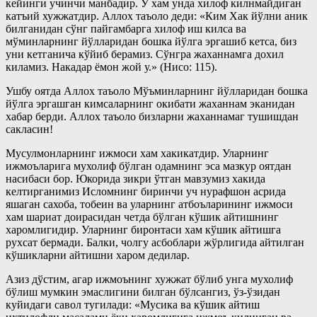
кейинги учинчи манбадир. У хам унда хилоф килнмайдиган
катъий хужжатдир. Аллох таъоло деди: «Ким Хак йўлни аник
билганидан сўнг пайгамбарга хилоф иш килса ва
мўминларнинг йўлларидан бошка йўлга эргашиб кетса, биз
уни кетганича кўйиб берамиз. Сўнгра жаханнамга дохил
киламиз. Накадар ёмон жой у.» (Нисо: 115).
Ушбу оятда Аллох таъоло Мўъминларнинг йўлларидан бошка
йўлга эргашган кимсаларнинг окибати жаханнам эканидан
хабар берди. Аллох таъоло бизларни жаханнамаг тушишдан
сакласин!
Мусулмонларнинг ижмоси хам хакикатдир. Уларнинг
ижмоъларига мухолиф бўлган одамнинг эса мазкур оятдан
насибаси бор. Юкорида зикри ўтган мавзумиз хакида
келтирганимиз Исломнинг биринчи уч нурафшон асрида
яшаган сахоба, тобеин ва уларнинг атбоъларининг ижмоси
хам шариат доирасидан четда бўлган кўшик айтишнинг
харомлигидир. Уларнинг биронтаси хам кўшик айтишга
рухсат бермади. Балки, чолгу асбоблари жўрлигида айтилган
кўшикларни айтишни харом дедилар.
Азиз дўстим, агар ижмоънинг хужжат бўлиб унга мухолиф
бўлиш мумкин эмаслигини билган бўлсангиз, ўз-ўзидан
куйидаги савол тугилади: «Мусика ва кўшик айтиш