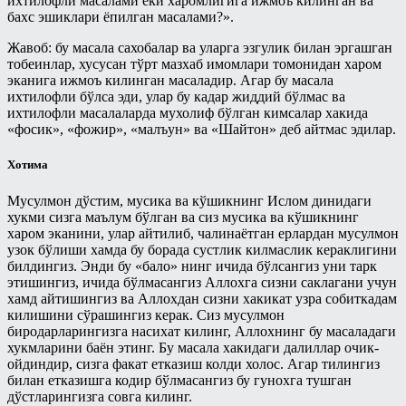
ихтилофли масалами ёки харомлигига ижмоъ килинган ва
бахс эшиклари ёпилган масалами?».
Жавоб: бу масала сахобалар ва уларга эзгулик билан эргашган
тобеинлар, хусусан тўрт мазхаб имомлари томонидан харом
эканига ижмоъ килинган масаладир. Агар бу масала
ихтилофли бўлса эди, улар бу кадар жиддий бўлмас ва
ихтилофли масалаларда мухолиф бўлган кимсалар хакида
«фосик», «фожир», «малъун» ва «Шайтон» деб айтмас эдилар.
Хотима
Мусулмон дўстим, мусика ва кўшикнинг Ислом динидаги
хукми сизга маълум бўлган ва сиз мусика ва кўшикнинг
харом эканини, улар айтилиб, чалинаётган ерлардан мусулмон
узок бўлиши хамда бу борада сустлик килмаслик кераклигини
билдингиз. Энди бу «бало» нинг ичида бўлсангиз уни тарк
этишингиз, ичида бўлмасангиз Аллохга сизни саклагани учун
хамд айтишингиз ва Аллохдан сизни хакикат узра собиткадам
килишини сўрашингиз керак. Сиз мусулмон
биродарларингизга насихат килинг, Аллохнинг бу масаладаги
хукмларини баён этинг. Бу масала хакидаги далиллар очик-
ойдиндир, сизга факат етказиш колди холос. Агар тилингиз
билан етказишга кодир бўлмасангиз бу гунохга тушган
дўстларингизга совга килинг.