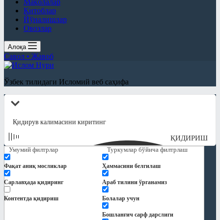
Мақолалар
Китоблар
Йўналишлар
Овозлар
Алоқа
Савол • Жавоб
Ўзбек тилидаги Исломий веб саҳифа
ҚИДИРИШ
Умумий филтрлар
Туркумлар бўйича филтрлаш
Фақат аниқ мосликлар
Ҳаммасини белгилаш
Сарлавҳада қидиринг
Араб тилини ўрганамиз
Контентда қидириш
Болалар учун
Бошланғич сарф дарслиги