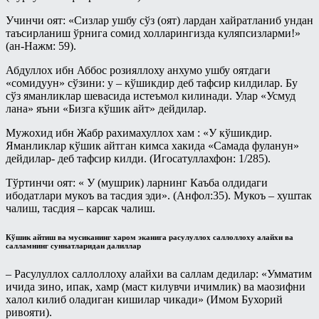
Учинчи оят: «Сизлар ушбу сўз (оят) лардан хайратланиб ундан
таъсирланиш ўрнига сомид холларингизда куляпсизларми!»
(ан-Нажм: 59).
Абдуллох ибн Аббос розияллоху анхумо ушбу оятдаги
«сомидуун» сўзини: у – кўшикдир деб тафсир килдилар. Бу
сўз яманликлар шевасида истеъмол килинади. Улар «Усмуд
лана» яъни «Бизга кўшик айт» дейдилар.
Мужохид ибн Жабр рахимахуллох хам : «У кўшикдир.
Яманликлар кўшик айтган кимса хакида «Самада фуланун»
дейдилар- деб тафсир килди. (Игосатуллахфон: 1/285).
Тўртинчи оят: « У (мушрик) ларнинг Каъба олдидаги
ибодатлари мукоъ ва тасдия эди». (Анфол:35). Мукоъ – хуштак
чалиш, тасдия – карсак чалиш.
Кўшик айтиш ва мусиканинг харом эканига расулуллох саллоллоху алайхи ва
салламнинг суннатларидан далиллар
– Расулуллох саллоллоху алайхи ва саллам дедилар: «Умматим
ичида зино, ипак, хамр (маст килувчи ичимлик) ва маозифни
халол килиб оладиган кишилар чикади» (Имом Бухорий
ривояти).