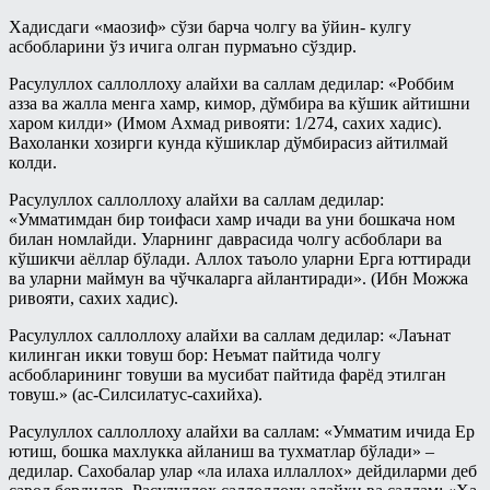
Хадисдаги «маозиф» сўзи барча чолгу ва ўйин- кулгу
асбобларини ўз ичига олган пурмаъно сўздир.
Расулуллох саллоллоху алайхи ва саллам дедилар: «Роббим
азза ва жалла менга хамр, кимор, дўмбира ва кўшик айтишни
харом килди» (Имом Ахмад ривояти: 1/274, сахих хадис).
Вахоланки хозирги кунда кўшиклар дўмбирасиз айтилмай
колди.
Расулуллох саллоллоху алайхи ва саллам дедилар:
«Умматимдан бир тоифаси хамр ичади ва уни бошкача ном
билан номлайди. Уларнинг даврасида чолгу асбоблари ва
кўшикчи аёллар бўлади. Аллох таъоло уларни Ерга юттиради
ва уларни маймун ва чўчкаларга айлантиради». (Ибн Можжа
ривояти, сахих хадис).
Расулуллох саллоллоху алайхи ва саллам дедилар: «Лаънат
килинган икки товуш бор: Неъмат пайтида чолгу
асбобларининг товуши ва мусибат пайтида фарёд этилган
товуш.» (ас-Силсилатус-сахийха).
Расулуллох саллоллоху алайхи ва саллам: «Умматим ичида Ер
ютиш, бошка махлукка айланиш ва тухматлар бўлади» –
дедилар. Сахобалар улар «ла илаха иллаллох» дейдиларми деб