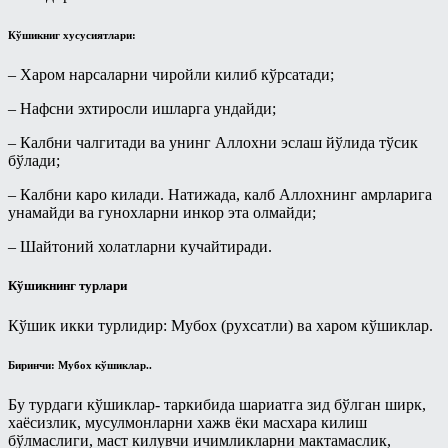
Асмоул-Ҳусно/Аллоҳнинг гўзал
исмларининг енгил шарҳи
Кўшикниг хусусиятлари:
Пайғамбар ҳадисларидан тарбия
дарслари
– Харом нарсаларни чиройли килиб кўрсатади;
Рамазон суҳбатлари шайх Усаймин
– Нафсни эхтиросли ишларга ундайди;
китоблари асосида
– Калбни чалгитади ва унинг Аллохни эслаш йўлида тўсик
Солиҳ амалларнинг ажру-
бўлади;
савоблари ҳақида - Энг фойдали
тижорат
– Калбни каро килади. Натижада, калб Аллохнинг амрларига
унамайди ва гунохларни инкор эта олмайди;
Рамазон
– Шайтоний холатларни кучайтиради.
Савол-жавоблар
Салафлар дурдоналаридан
Кўшикнинг турлари
Талоқ китоби
Кўшик икки турлидир: Мубох (рухсатли) ва харом кўшиклар.
Туширмалар
Биринчи: Мубох кўшиклар..
Хар ҳил
Бу турдаги кўшиклар- таркибида шариатга зид бўлган ширк,
Ҳаж Мавсуми
хаёсизлик, мусулмонларни хажв ёки масхара килиш
бўлмаслиги, маст килувчи ичимликларни мактамаслик,
Ҳикматлар