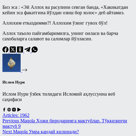
Биз эса : «Эй Аллох ва расулини севган банда, «Хакикатдан
кейин эса факатгина йўлдан озиш бор холос» деб айтамиз.
Аллохим етказдимми?! Аллохим ўзинг гувох бўл!
Аллох таъоло пайгамбаримизга, унинг оиласи ва барча
сахобаларга салавот ва саломлар йўлласин.
Ислом Нури
Ислом Нури ўзбек тилидаги Исломий аҳлуссунна веб
саҳифаси
Articles: 1962
Previous
Maqola
Ҳожи биродаримга мактублар. Тўққизинчи
мактуб 9
Next
Maqola
Умра қандай қилинади?