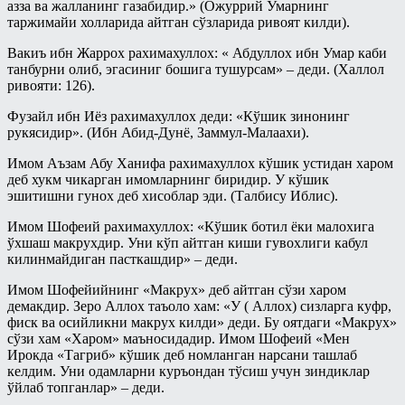
азза ва жалланинг газабидир.» (Ожуррий Умарнинг
таржимайи холларида айтган сўзларида ривоят килди).
Вакиъ ибн Жаррох рахимахуллох: « Абдуллох ибн Умар каби
танбурни олиб, эгасиниг бошига тушурсам» – деди. (Халлол
ривояти: 126).
Фузайл ибн Иёз рахимахуллох деди: «Кўшик зинонинг
рукясидир». (Ибн Абид-Дунё, Заммул-Малаахи).
Имом Аъзам Абу Ханифа рахимахуллох кўшик устидан харом
деб хукм чикарган имомларнинг биридир. У кўшик
эшитишни гунох деб хисоблар эди. (Талбису Иблис).
Имом Шофеий рахимахуллох: «Кўшик ботил ёки малохига
ўхшаш макрухдир. Уни кўп айтган киши гувохлиги кабул
килинмайдиган пасткашдир» – деди.
Имом Шофейийнинг «Макрух» деб айтган сўзи харом
демакдир. Зеро Аллох таъоло хам: «У ( Аллох) сизларга куфр,
фиск ва осийликни макрух килди» деди. Бу оятдаги «Макрух»
сўзи хам «Харом» маъносидадир. Имом Шофеий «Мен
Ирокда «Тагриб» кўшик деб номланган нарсани ташлаб
келдим. Уни одамларни куръондан тўсиш учун зиндиклар
ўйлаб топганлар» – деди.