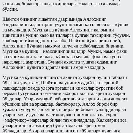
Панд-насиҳат
яхшилик билан эргашган кишиларга салавот ва саломлар
бўлсин.
Талоқ китоби
Рамазонга ҳозирдан тайёрланайлик
Шайтон бизнинг яшаётган давримизда Аллохнинг
Таҳорат китоби
Рўза
бандаларини адаштириш учун танлаган катта восита – кўшик
Ўлик ерни тирилтириш ва мубоҳ
ва мусикадир. Мусика ва кўшик Аллохнинг каломини
Сийрат ва тарих
нарсаларга эгалик қилиш ҳақидаги
эшитиш ва унинг калб ва тилларга бўлган таъсирини тўсувчи,
китоб
Тарбия
калбларни иймондан «тозалаб», Шайтон йўлларини очиб,
Аллохнинг йўлидан махрум килувчи сабаблардан биридир.
Ҳаж китоби
Турли мавзулар
Мусика ва кўшик – намознинг зиддидир. Чунки, намоз фахш
ва гунохларни такикласа, кўшик ва мусика фахш ва гунох
Шерикликлар китоби
Фиқҳ
нарсаларга амр этади. Бундай ахволга тушган одамнинг
Аллохнинг йўлига хидоятланиши амри махолдир.
Ҳаж
Фиқҳий масалалар
Муаллими-Соний
Мусика ва кўшикнинг инсон аклига хукмрон бўлиш табиати
Байъ – савдо китоби
бўлгани учун хам, Шайтон ва унинг яхудий ва насроний
Муслималар учун
лашкарлари хамда уларга эргашган кимсалар фурсатни бой
Бошқа мавзулардаги боблар
бермай бутунжахон оммавий ахборот воситаларига хукмрон
Мусулмоннинг қўрғони
бўлдилар. Улар оммавий ахборот воситаларини сон-саноксиз
Закот китоби
кўшикчи аёл ва эркаклар, бастакорлар, Аллох бирон бир
Муҳаррам
Зироат ва суғоришдаги
хужжат тушурмаган кўшик шоирлари билан тўлдирдилар ва
шерикликлар ҳамда ижора китоби
уларни молу дунё ва маст килувчи ичимликлар ва турли
Овозли дарслар
«мафтункор» нарсалар билан таъминладилар. Халкларни эса
Намоз китоби
ўзларининг исломга зид бўлган максадлари томон
Асмоул-Ҳусно/Аллоҳнинг гўзал
исмларининг енгил шарҳи
йўлладилар. Ахир кизларнинг инсон «бўрилар» кучогига
Никоҳ китоби