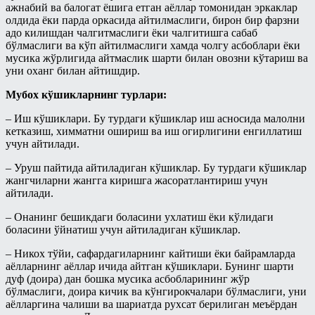
ажнабий ва балогат ёшига етган аёллар томонидан эркаклар
олдида ёки парда оркасида айтилмаслиги, бирон бир фарзни
адо килишдан чалгитмаслиги ёки чалгитишга сабаб
бўлмаслиги ва кўп айтилмаслиги хамда чолгу асбоблари ёки
мусика жўрлигида айтмаслик шарти билан овозни кўтариш ва
уни оханг билан айтишдир.
Мубох кўшикларнинг турлари:
– Иш кўшиклари. Бу турдаги кўшиклар иш асносида малолни
кетказиш, химматни ошириш ва иш огирлигини енгиллатиш
учун айтилади.
– Уруш пайтида айтиладиган кўшиклар. Бу турдаги кўшиклар
жангчиларни жангга киришга жасоратлантириш учун
айтилади.
– Онанинг бешикдаги боласини ухлатиш ёки кўлидаги
боласини ўйнатиш учун айтиладиган кўшиклар.
– Никох тўйи, сафардагиларнинг кайтиши ёки байрамларда
аёлларнинг аёллар ичида айтган кўшиклари. Бунинг шарти
дуф (доира) дан бошка мусика асбобларининг жўр
бўлмаслиги, доира кичик ва кўнгирокчалари бўлмаслиги, уни
аёлларгина чалиши ва шариатда рухсат берилиган меъёрдан