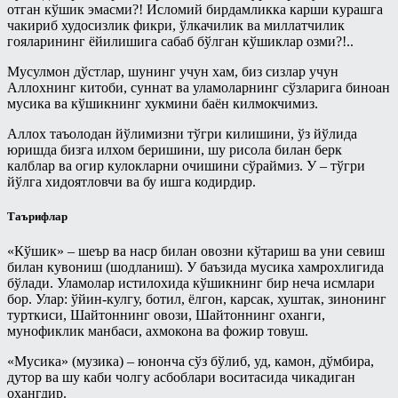
отган кўшик эмасми?! Исломий бирдамликка карши курашга
Пайғамбар ҳадисларидан тарбия
чакириб худосизлик фикри, ўлкачилик ва миллатчилик
Рўза китоби
дарслари
гояларининг ёйилишига сабаб бўлган кўшиклар озми?!..
Талоқ китоби
Рамазон суҳбатлари шайх Усаймин
Мусулмон дўстлар, шунинг учун хам, биз сизлар учун
китоблари асосида
Таҳорат китоби
Аллохнинг китоби, суннат ва уламоларнинг сўзларига биноан
мусика ва кўшикнинг хукмини баён килмокчимиз.
Солиҳ амалларнинг ажру-
Ўлик ерни тирилтириш ва мубоҳ
савоблари ҳақида - Энг фойдали
нарсаларга эгалик қилиш ҳақидаги
Аллох таъолодан йўлимизни тўгри килишини, ўз йўлида
тижорат
китоб
юришда бизга илхом беришини, шу рисола билан берк
Рамазон
калблар ва огир кулокларни очишини сўраймиз. У – тўгри
Ҳаж китоби
йўлга хидоятловчи ва бу ишга кодирдир.
Савол-жавоблар
Шерикликлар китоби
Таърифлар
Салафлар дурдоналаридан
Ҳаж
Талоқ китоби
«Кўшик» – шеър ва наср билан овозни кўтариш ва уни севиш
Муаллими-Соний
билан кувониш (шодланиш). У баъзида мусика хамрохлигида
Туширмалар
бўлади. Уламолар истилохида кўшикнинг бир неча исмлари
Муслималар учун
бор. Улар: ўйин-кулгу, ботил, ёлгон, карсак, хуштак, зинонинг
Хар ҳил
турткиси, Шайтоннинг овози, Шайтоннинг оханги,
Мусулмоннинг қўрғони
мунофиклик манбаси, ахмокона ва фожир товуш.
Ҳаж Мавсуми
Муҳаррам
«Мусика» (музика) – юнонча сўз бўлиб, уд, камон, дўмбира,
Ҳикматлар
Овозли дарслар
дутор ва шу каби чолгу асбоблари воситасида чикадиган
охангдир.