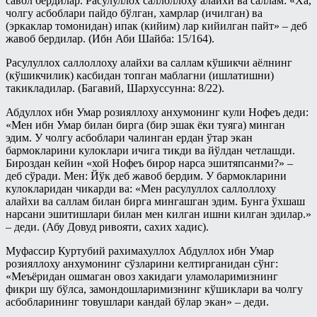
савол бердилар. Расулуллох саллоллоху алайхи ва саллам: «Ха,
чолгу асбоблари пайдо бўлган, хамрлар (ичилган) ва
(эркаклар томонидан) ипак (кийим) лар кийилган пайт» – деб
жавоб бердилар. (Ибн Аби Шайба: 15/164).
Расулуллох саллоллоху алайхи ва саллам кўшикчи аёлнинг
(кўшикчилик) касбидан топган маблагни (ишлатишни)
такикладилар. (Багавий, Шархуссунна: 8/22).
Абдуллох ибн Умар розияллоху анхумонинг кули Нофеъ деди:
«Мен ибн Умар билан бирга (бир эшак ёки туяга) минган
эдим. У чолгу асбоблари чалинган ердан ўтар экан
бармокларини кулоклари ичига тикди ва йўлдан четлашди.
Бироздан кейин «хой Нофеъ бирор нарса эшитяпсанми?» –
деб сўради. Мен: Йўк деб жавоб бердим. У бармокларини
кулокларидан чикарди ва: «Мен расулуллох саллоллоху
алайхи ва саллам билан бирга мингашган эдим. Бунга ўхшаш
нарсани эшитишлари билан мен килган ишни килган эдилар.»
– деди. (Абу Довуд ривояти, сахих хадис).
Муфассир Куртубий рахимахуллох Абдуллох ибн Умар
розияллоху анхумонинг сўзларини келтирганидан сўнг:
«Меъёридан ошмаган овоз хакидаги уламоларимизнинг
фикри шу бўлса, замондошларимизнинг кўшиклари ва чолгу
асбобларининг товушлари кандай бўлар экан» – деди.