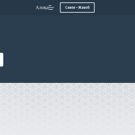
Алоқа
Савол • Жавоб