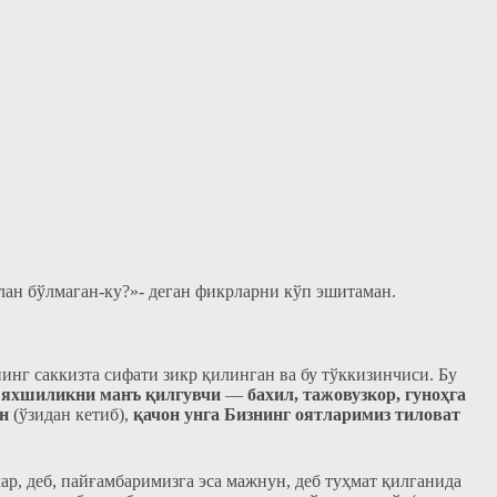
лан бўлмаган-ку?»- деган фикрларни кўп эшитаман.
нинг саккизта сифати зикр қилинган ва бу тўккизинчиси. Бу
и, яхшиликни манъ қилгувчи
—
бахил, тажовузкор, гуноҳга
ун
(ўзидан кетиб),
қачон унга Бизнинг оятларимиз тиловат
ар, деб, пайғамбаримизга эса мажнун, деб туҳмат қилганида