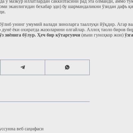
а у мазкур иллатлардан саккизтасини рад эта олмайди, аммо тўқ
оми эканлигидан бехабар эди) бу шармандаликни ўзидан дафъ қи
ди.
бўлиб унинг умумий валади зиноларга тааллуқи йўқдир. Агар ва
р дунё ёки охиратда жазоларини олгайлар. Аллоҳ таоло биров б
ўз зиёнига бўлур. Ҳеч бир кўтаргувчи
(яъни гуноҳкор жон)
ўзг
уссунна веб саҳифаси