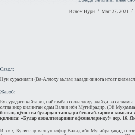
Ислом Нури
Mart 27, 2021
Савол:
Нун сурасидаги (Ва-Аллоҳу аълам) валади-зинога итоат қилмасл
Жавоб:
Бу сурадаги қайтариқ пайғамбар соллаллоҳу алайҳи ва салламга 
оятда зикр қилинган одам Валид ибн Муғийрадир. (Эй Муҳамма
ботган, қўпол ва булардан ташқари бенасаб-хароми кимсага и
қилинса: «Булар аввалгиларнинг афсоналари-ку!» дер. 16. 
И з о ҳ. Бу оятлар малъун кофир Валид ибн Муғийра ҳақида ноз