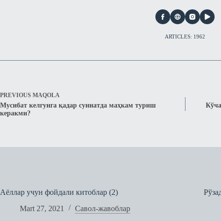
ARTICLES: 1962
PREVIOUS
MAQOLA
Мусибат келгунга қадар суннатда маҳкам туриш
Кўча
керакми?
Аёллар учун фойдали китоблар (2)
Рўза
Mart 27, 2021
Савол-жавоблар