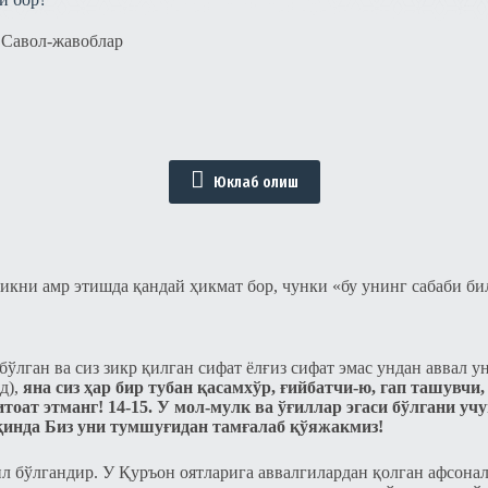
Савол-жавоблар
Юклаб олиш
икни амр этишда қандай ҳикмат бор, чунки «бу унинг сабаби би
бўлган ва сиз зикр қилган сифат ёлғиз сифат эмас ундан аввал у
д),
яна сиз ҳар бир тубан қасамхўр, ғийбатчи-ю, гап ташувч
тоат этманг! 14-15. У мол-мулк ва ўғиллар эгаси бўлгани уч
Яқинда Биз уни тумшуғидан тамғалаб қўяжакмиз!
ил бўлгандир. У Қуръон оятларига аввалгилардан қолган афсонал