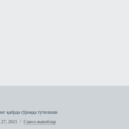
нг қабрда сўроққа тутилиши
 27, 2021
Савол-жавоблар