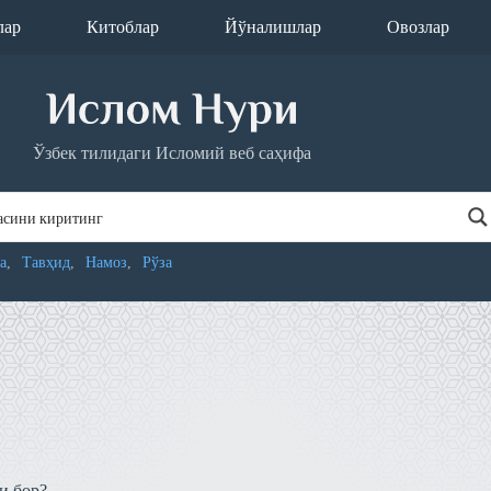
лар
Китоблар
Йўналишлар
Овозлар
Ўзбек тилидаги Исломий веб саҳифа
а
Тавҳид
Намоз
Рўза
и бор?