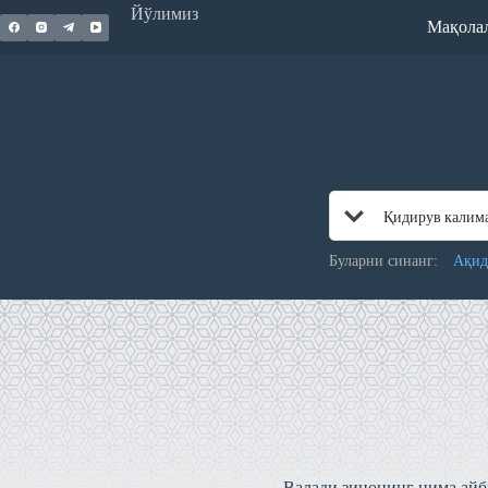
Skip
Йўлимиз
Мақола
to
content
Буларни синанг:
Ақид
Валади зинонинг нима айб