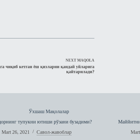
NEXT
MAQOLA
га чиқиб кетган ёш қизларни қандай уйларига
қайтарилади?
Ўхшаш Мақолалар
дорнинг тупукни ютиши рўзани бузадими?
Маййитни
Mart 26, 2021
Савол-жавоблар
Mart