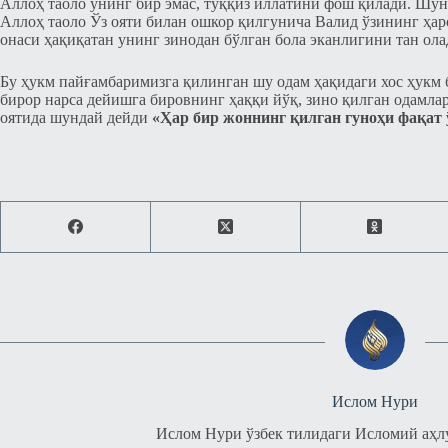
Аллоҳ таоло унинг бир эмас, тўққиз иллатини фош қилади. Шунд
Аллоҳ таоло Ўз ояти билан ошкор қилгунича Валид ўзининг ҳар
онаси ҳақиқатан унинг зинодан бўлган бола эканлигини тан ола
Бу ҳукм пайғамбаримизга қилинган шу одам ҳақидаги хос ҳукм 
бирор нарса дейишга бировнинг ҳаққи йўқ, зино қилган одамла
оятида шундай дейди
«Ҳар бир жоннинг қилган гуноҳи фақат 
Ислом Нури
Ислом Нури ўзбек тилидаги Исломий аҳл