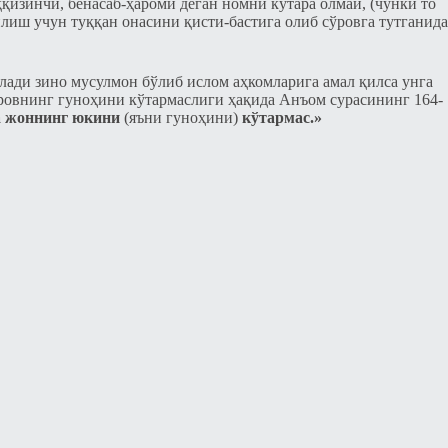
қизинчи, бенасаб-ҳароми деган номни кўтара олмай, (чунки то
лиш учун туққан онасини қисти-бастига олиб сўровга тутганида
лади зино мусулмон бўлиб ислом аҳкомларига амал қилса унга
ировнинг гуноҳини кўтармаслиги ҳақида Анъом сурасининг 164-
а жоннинг юкини
(яъни гуноҳини)
кўтармас.»