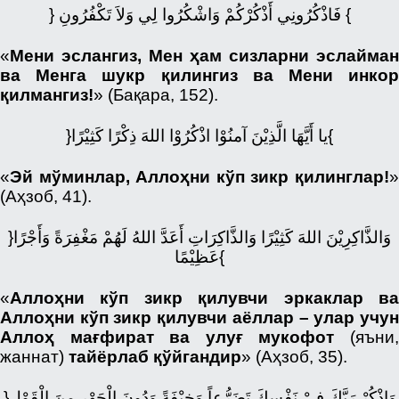
} فَاذْكُرُونِي أَذْكُرْكُمْ وَاشْكُرُوا لِي وَلاَ تَكْفُرُونِ {
«
Мени эслангиз, Мен ҳам сизларни эслайман
ва Менга шукр қилингиз ва Мени инкор
қилмангиз!
» (Бақара, 152).
}يا أَيَّهَا الَّذِيْنَ آمنُوْا اذْكُرُوْا اللهَ ذِكْرًا كَثِيْرًا{
«
Эй мўминлар, Аллоҳни кўп зикр қилинглар!
»
(Аҳзоб, 41).
}وَالذَّاكِرِيْنَ اللهَ كَثِيْرًا وَالذَّاكِرَاتِ أَعَدَّ اللهُ لَهُمْ مَغْفِرَةً وَأَجْرًا
عَظِيْمًا{
«
Аллоҳни кўп зикр қилувчи эркаклар ва
Аллоҳни кўп зикр қилувчи аёллар – улар учун
Аллоҳ мағфират ва улуғ мукофот
(яъни
жаннат)
тайёрлаб қўйгандир
» (Аҳзоб, 35).
}وَاذْكُرْ رَبَّكَ فِيْ نَفْسِكَ تَضَرُّعاً وَخِيْفَةً وَدُونَ الْجَهْرِ مِنَ الْقَوْلِ