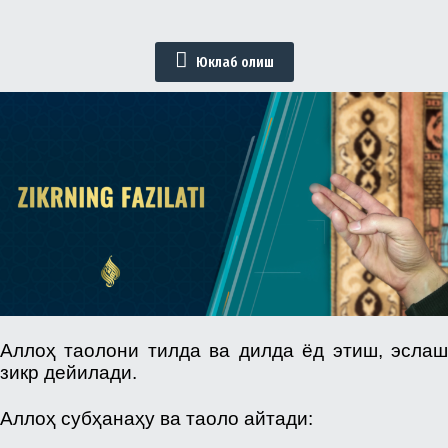
Юклаб олиш
Аллоҳ таолони тилда ва д­илда ёд этиш, эслаш
зикр дейилади.
Аллоҳ субҳанаҳу ва таоло айтади: