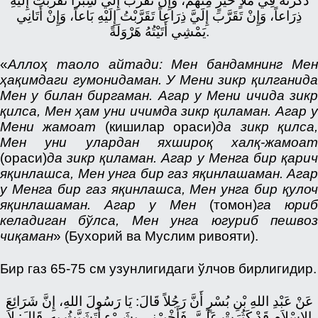
ذَكَرْتُهُ فِي مَلأٍ خَيْرٍ مِنْهُمْ، وَإِنْ تَقَرَّبَ إِلَيَّ شِبْراً تَقَرَّبْتُ إِلَيْهِ
ذِرَاعاً، وَإِنْ تَقَرَّبَ إِلَيَّ ذِرَاعاً تَقَرَّبْتُ إِلَيْهِ بَاعاً، وَإِنْ أَتَانِي
يَمْشِي أَتَيْتُهُ هَرْوَلَةً.
«
Аллоҳ таоло айтади: Мен бандамнинг Мен
ҳақимдаги гумонидаман. У Мени зикр қилганида
Мен у билан биргаман. Агар у Мени ичида зикр
қилса, Мен ҳам уни ичимда зикр қиламан. Агар у
Мени жамоат
(кишилар ораси)
да зикр қилса
Мен уни улардан яхшироқ халқ-жамоат
(ораси)
да зикр қиламан. Агар у Менга бир қарич
яқинлашса, Мен унга бир газ яқинлашаман. Агар
у Менга бир газ яқинлашса, Мен унга бир қулоч
яқинлашаман. Агар у Мен
(томон)
га юриб
келадиган бўлса, Мен унга югуриб пешвоз
чиқаман
» (Бухорий ва Муслим ривояти).
Бир газ 65-75 см узунлигидаги ўлчов бирлигидир.
عَنْ عَبْدِ اللهِ بْنِ بُسْرٍ أَنَّ رَجُلاً قَالَ: يَا رَسُولَ اللهِ، إِنَّ شَرَائِعَ
الإِسْلاَمِ قَدْ كَثُرَتْ عَلَيَّ، فَأَخْبِرْنِي بِشَيْءٍ أَتَشَبَّثُ بِهِ. قَالَ: لاَ