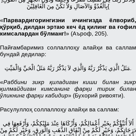
بِالْغُدُوِّ وَالآصَالِ وَلاَ تَكُنْ مِنَ الْغَافِلِيْنَ{
«
Парвардигорингизни ичингизда ёлвориб,
қўрқиб, дилдан эртаю кеч ёд қилинг ва ғофил
кимсалардан бўлманг!
» (Аъроф, 205).
Пайғамбаримиз соллаллоҳу алайҳи ва саллам
бундай дедилар:
مَثَلُ الَّذِي يَذْكُرُ رَبَّهُ وَالَّذِي لاَ يَذْكُرُ رَبَّهُ مَثَلُ الْحَيِّ وَالْمَيِّتِ.
«
Раббини зикр қиладиган киши билан зикр
қилмайдиган кимсанинг фарқи тирик билан
ўликнинг фарқи кабидир
» (Бухорий ривояти).
Расулуллоҳ соллаллоҳу алайҳи ва саллам:
أَلاَ أُنَبِّؤُكُمْ بِخَيْرِ أَعْمَالِكُمْ، وَأَزْكَاهَا عِنْدَ مَلِيْكِكُمْ، وَأَرْفَعِهَا فِي
دَرَجَاتِكُمْ، وَخَيْرٍ لَكُمْ مِنْ إِنْفَاقِ الذَّهَبِ وَالْوَرِقِ، وَخَيْرٍ لَكُمْ مِنْ