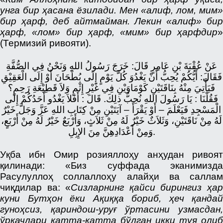
унга бир ҳасана
ёзилади. Мен «алиф, лом, мим»
бир ҳарф, деб айтмайман. Лекин «алиф» бир
ҳарф, «лом» бир ҳарф, «мим» бир ҳарфдир
»
(Термизий ривояти).
عَنْ عُقْبَةَ بْنِ عَامِرٍ قَالَ: خَرَجَ رَسُولُ اللهِ وَنَحْنُ فِي الصُّفَّةِ
فَقَالَ: أَيُّكُمْ يُحِبُّ أَنْ يَغْدُوَ كُلَّ يَوْمٍ إِلَى بُطْحَانَ أَوْ إِلَى الْعَقِيْقِ
فَيَأْتِيَ مِنْهُ بِنَاقَتَيْنِ كَوْمَاوَيْنِ فِي غَيْرِ إِثْمٍ وَلاَ قَطِيْعَةِ رَحِمٍ؟
فَقُلْنَا : يَا رَسُولَ اللهِ نُحِبُّ ذلِكَ. قَالَ : أَفَلاَ يَغْدُو أَحَدُكُمْ إِلَى
الْمَسْجِدِ فَيَعْلَمَ – أَوْ يَقْرَأَ – آيَتَيْنِ مِنْ كِتَابِ اللهِ عَزَّ وَجَلَّ خَيْرٌ
لَهُ مِنْ نَاقَتَيْنِ، وَثَلاَثٌ خَيْرٌ لَهُ مِنْ ثَلاَثٍ، وَأَرْبَعٌ خَيْرٌ لَهُ مِنْ أَرْبَعٍ،
وَمِنْ أَعْدَادِهِنَّ مِنَ الإِبِلِ.
Уқба ибн Омир розияллоҳу анҳудан ривоят
қилинади: «Биз суффада эканимизда
Расулуллоҳ соллаллоҳу алайҳи ва саллам
чиқдилар ва: «
Сизларнинг қайси бирингиз ҳа
куни Бутҳон ёки Ақиққа бориб, ҳеч қандай
гуноҳсиз, қариндош-уруғ ўртасини узмасдан,
ўркачлари катта-катта бўлган икки туя олиб