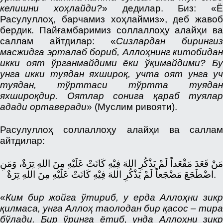
келишни хоҳлайди?
» дедилар. Биз: «Ё
Расулуллоҳ, барчамиз хоҳлаймиз», деб жавоб
бердик. Пайғамбаримиз соллаллоҳу алайҳи ва
саллам айтдилар: «
Сизлардан биринги
масжидга эрталаб бориб, Аллоҳнинг китобидан
икки оят ўрганмайдими ёки ўқимайдими? Бу
унга икки туядан яхшироқ, учта оят унга уч
туядан, тўрттаси тўртта туядан
яхшироқдир. Оятлар сонига қараб туялар
адади ортаверади
» (Муслим ривояти).
Расулуллоҳ соллаллоҳу алайҳи ва саллам
айтдилар:
مَنْ قَعَدَ مَقْعَداً لَمْ يَذْكُرِ اللهَ فِيْهِ كَانَتْ عَلَيْهِ مِنَ اللهِ تِرَةٌ، وَمَنِ
اضْطَجَعَ مَضْجَعاً لَمْ يَذْكُرِ اللهَ فِيْهِ كَانَتْ عَلَيْهِ مِنَ اللهِ تِرَةٌ.
«
Ким бир жойга ўтириб, у ерда Аллоҳни зикр
қилмаса, унга Аллоҳ таолодан бир қасос – тира
бўлади. Бир ўринга ётиб, унда Аллоҳни зикр