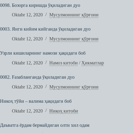
0098. Бозорга киришда ўқиладиган дуо
Oktabr 12, 2020
Мусулмоннинг қўрғони
0003. Янги кийим кийганда ўқиладиган дуо
Oktabr 12, 2020
Мусулмоннинг қўрғони
Узрли кишиларнинг намози ҳақидаги боб
Oktabr 12, 2020
Намоз китоби
/
Ҳикматлар
0082. Fазабланганда ўқиладиган дуо
Oktabr 12, 2020
Мусулмоннинг қўрғони
Никоҳ тўйи – валима ҳақидаги боб
Oktabr 12, 2020
Никоҳ китоби
Даъватга ёрдам бермайдиган олти хил одам