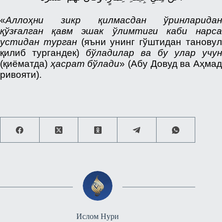
«
Аллоҳни зикр қилмасдан ўринларидан
қўзғалган қавм эшак ўлимтиги каби нарса
устидан турган
(яъни унинг гўштидан танову
қилиб тургандек)
бўладилар ва бу улар учун
(қиёматда)
ҳасрат бўлади
» (Абу Довуд ва Аҳма
ривояти).
Ислом Нури