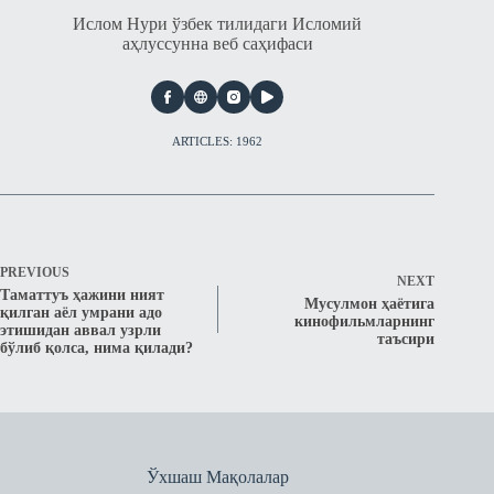
Ислом Нури ўзбек тилидаги Исломий
аҳлуссунна веб саҳифаси
ARTICLES: 1962
PREVIOUS
NEXT
Таматтуъ ҳажини ният
Мусулмон ҳаётига
қилган аёл умрани адо
кинофильмларнинг
этишидан аввал узрли
таъсири
бўлиб қолса, нима қилади?
Ўхшаш Мақолалар