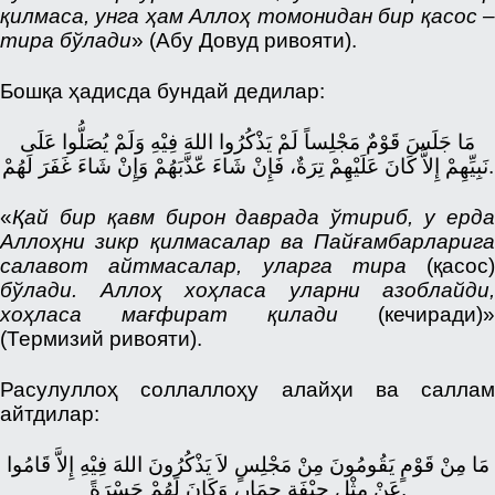
қилмаса, унга ҳам Аллоҳ томонидан бир қасос –
тира бўлади
» (Абу Довуд ривояти).
Бошқа ҳадисда бундай дедилар:
مَا جَلَسَ قَوْمٌ مَجْلِساً لَمْ يَذْكُرُوا اللهَ فِيْهِ وَلَمْ يُصَلُّوا عَلَى
نَبِيِّهِمْ إِلاَّ كَانَ عَلَيْهِمْ تِرَةٌ، فَإِنْ شَاءَ عّذَّبَهُمْ وَإِنْ شَاءَ غَفَرَ لَهُمْ.
«
Қай бир қавм бирон даврада ўтириб, у ерда
Аллоҳни зикр қилмасалар ва Пайғамбарларига
салавот айтмасалар, уларга тира
(қасос)
бўлади. Аллоҳ хоҳласа уларни азоблайди,
хоҳласа мағфират қилади
(кечиради)»
(Термизий ривояти).
Расулуллоҳ соллаллоҳу алайҳи ва саллам
айтдилар:
مَا مِنْ قَوْمٍ يَقُومُونَ مِنْ مَجْلِسٍ لاَ يَذْكُرُونَ اللهَ فِيْهِ إِلاَّ قَامُوا
عَنْ مِثْلِ جِيْفَةِ حِمَارٍ، وَكَانَ لَهُمْ حَسْرَةً.