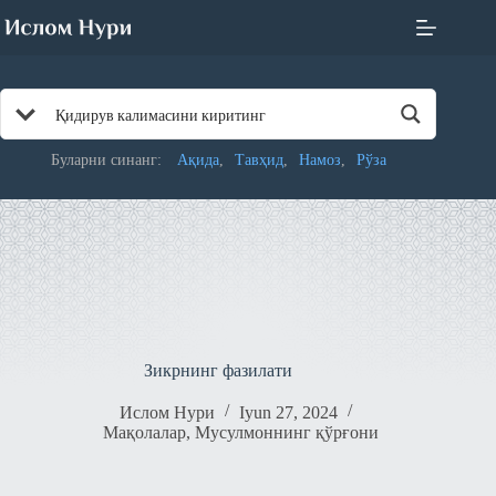
Skip
to
content
Буларни синанг:
Ақида
Тавҳид
Намоз
Рўза
Зикрнинг фазилати
Ислом Нури
Iyun 27, 2024
Мақолалар
,
Мусулмоннинг қўрғони