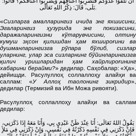
أَنْ تَلْقَوْا عَدُوَّكُمْ فَتَضْرِبُوا أَعْنَاقَهُمْ وَيَضْرِبُوا أَعْنَاقَكُم؟ قَالُوا:
بَلَى، قَالَ: ذِكْرُ اللهِ تَعَالَى.
«
Сизларга амалларингиз ичида энг яхшисини,
Эгаларингиз ҳузурида энг покизасини,
даражаларингизни кўтарувчисини, олтину
кумуш эҳсон қилишдан ҳам яхшироғини ва
душманларингизга рўпара бўлиб, сизлар
уларнинг, улар эса сизларнинг бўйинларингизга
қилич уришларидан ҳам хайрлироғининг
хабарини берайми?
» дедилар. Саҳобалар: «Ҳа»,
дейишди. Расулуллоҳ соллаллоҳу алайҳи ва
саллам: «
У Аллоҳ таолонинг зикридир
»,
дедилар (Термизий ва Ибн Можа ривояти).
Расулуллоҳ соллаллоҳу алайҳи ва саллам
дедилар:
يَقُولُ اللهُ تَعَالَى: أَنَا عِنْدَ ظَنِّ عَبْدِي بِي، وَأَنَا مَعَهُ إِذَا ذَكَرَنِي،
فَإِنْ ذَكَرَنِي فِي نَفْسِهِ ذَكَرْتُهُ فِي نَفْسِي، وَإِنْ ذَكَرَنِي فِي مَلأٍ