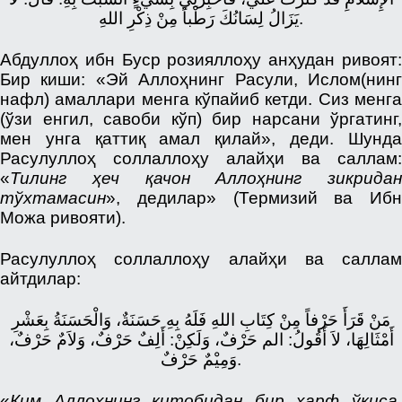
يَزَالُ لِسَانُكَ رَطْباً مِنْ ذِكْرِ اللهِ.
Абдуллоҳ ибн Буср розияллоҳу анҳудан ривоят:
Бир киши: «Эй Аллоҳнинг Расули, Ислом(нинг
нафл) амаллари менга кўпайиб кетди. Сиз менга
(ўзи енгил, савоби кўп) бир нарсани ўргатинг,
мен унга қаттиқ амал қилай», деди. Шунда
Расулуллоҳ соллаллоҳу алайҳи ва саллам:
«
Тилинг ҳеч қачон Аллоҳнинг зикридан
тўхтамасин
», дедилар» (Термизий ва Ибн
Можа ривояти).
Расулуллоҳ соллаллоҳу алайҳи ва саллам
айтдилар:
مَنْ قَرَأَ حَرْفاً مِنْ كِتَابِ اللهِ فَلَهُ بِهِ حَسَنَةٌ، وَالْحَسَنَةُ بِعَشْرِ
أَمْثَالِهَا، لاَ أَقُولُ: الم حَرْفٌ، وَلَكِنْ: أَلِفٌ حَرْفٌ، وَلاَمٌ حَرْفٌ،
وَمِيْمٌ حَرْفٌ.
«
Ким Аллоҳнинг китобидан бир ҳарф ўқиса,