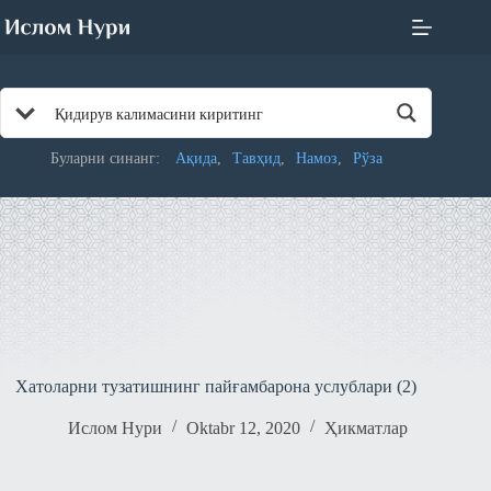
Skip
to
content
Буларни синанг:
Ақида
Тавҳид
Намоз
Рўза
Хатоларни тузатишнинг пайғамбарона услублари (2)
Ислом Нури
Oktabr 12, 2020
Ҳикматлар