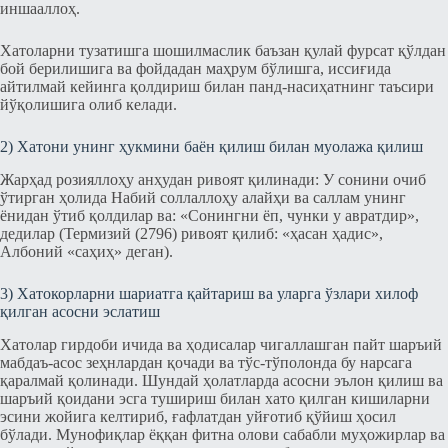
иншааллоҳ.
Хатоларни тузатишга шошилмаслик баъзан қулай фурсат қўлдан
бой берилишига ва фойдадан маҳрум бўлишга, иссиғида
айтилмай кейинга қолдириш билан панд-насиҳатнинг таъсири
йўқолишига олиб келади.
2) Хатони унинг ҳукмини баён қилиш билан муолажа қилиш
Жарҳад розияллоҳу анҳудан ривоят қилинади: У сонини очиб
ўтирган ҳолида Набий соллаллоҳу алайҳи ва саллам унинг
ёнидан ўтиб қолдилар ва: «Сонингни ёп, чунки у авратдир»,
дедилар (Термизий (2796) ривоят қилиб: «ҳасан ҳадис»,
Албоний «саҳиҳ» деган).
3) Хатокорларни шариатга қайтариш ва уларга ўзлари хилоф
қилган асосни эслатиш
Хатолар гирдоби ичида ва ҳодисалар чигаллашган пайт шаръий
мабдаъ-асос зеҳнлардан қочади ва тўс-тўполонда бу нарсага
қаралмай қолинади. Шундай ҳолатларда асосни эълон қилиш ва
шаръий қоидани эсга тушириш билан хато қилган кишиларни
эсини жойига келтириб, ғафлатдан уйғотиб қўйиш ҳосил
бўлади. Мунофиқлар ёққан фитна олови сабабли муҳожирлар ва