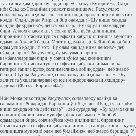
тузатишга ҳам ҳарис бўлардилар. «Саҳиҳул Бухорий»да Саҳл
ибн Саъд ас-Соидийдан ривоят қилинишича, Расулуллоҳ
соллаллоҳу алайҳи ва салламнинг олдиларидан бир киши ўтиб
қолди. Олдиларида ўтирган бир одамдан: «Шу киши ҳақида
қандай фикрдасиз?», деб сўрадилар. «Бу обрўли одамлардан
бири, Аллоҳга қасамки, у совчи қўйса куёв қилинишга,
бировнинг ўртасига тушса шафоати қабул қилинишга муносиб
одам», деб жавоб берди. У зот индамадилар. Кейин бошқа бир
одам ўтиб қолди. У зот: «Бу одам ҳақида нима дейсиз?» деб
сўрадилар. «Ё Расулуллоҳ, бу мусулмонларнинг
камбағалларидан бири, у совчи қўйса рад қилинишга,
бировнинг ўртасига тушса шафоати қабул қилинмасликка,
гапирса гапига қулоқ солинмасликка лойиқ одам», деб жавоб
берди. Шунда Расулуллоҳ соллаллоҳу алайҳи ва саллам: «Бу
ҳалигига ўхшаганлардан ер юзи миқдоричасидан яхшидир»,
дедилар (Фатҳул Борий: 6447).
Ибн Можа ривоятида: Расулуллоҳ соллаллоҳу алайҳи ва
салламнинг ёнларидан бир киши ўтиб қолди. Шунда у зот: «Бу
киши ҳақида нима дейсизлар?», деб сўрадилар. «Бу одам ҳақида
сизнинг фикрингизга мувофиқ фикр айтамиз. У бообрў
одамлардан бири, совчи қўйса куёв қилинишга, бировнинг
ўртасига тушса шафоати қабул қилинишга, гапирса гапига қулоқ
солинишга муносиб одам деб ўйлаймиз», деб жавоб беришди. У