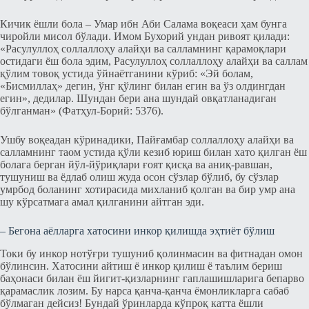
Кичик ёшли бола – Умар ибн Аби Салама воқеаси ҳам бунга
чиройли мисол бўлади. Имом Бухорий ундан ривоят қилади:
«Расулуллоҳ соллаллоҳу алайҳи ва салламнинг қарамоқлари
остидаги ёш бола эдим, Расулуллоҳ соллаллоҳу алайҳи ва саллам
қўлим товоқ устида ўйнаётганини кўриб: «Эй болам,
«Бисмиллаҳ» дегин, ўнг қўлинг билан егин ва ўз олдингдан
егин», дедилар. Шундан бери ана шундай овқатланадиган
бўлганман» (Фатҳул-Борий: 5376).
Ушбу воқеадан кўринадики, Пайғамбар соллаллоҳу алайҳи ва
салламнинг таом устида қўли кезиб юриш билан хато қилган ёш
болага берган йўл-йўриқлари ғоят қисқа ва аниқ-равшан,
тушуниш ва ёдлаб олиш жуда осон сўзлар бўлиб, бу сўзлар
умрбод боланинг хотирасида михланиб қолган ва бир умр ана
шу кўрсатмага амал қилганини айтган эди.
– Бегона аёлларга хатосини инкор қилишда эҳтиёт бўлиш
Токи бу инкор нотўғри тушуниб қолинмасин ва фитнадан омон
бўлинсин. Хатосини айтиш ё инкор қилиш ё таълим бериш
баҳонаси билан ёш йигит-қизларнинг гаплашишларига бепарво
қарамаслик лозим. Бу нарса қанча-қанча ёмонликларга сабаб
бўлмаган дейсиз! Бундай ўринларда кўпроқ катта ёшли