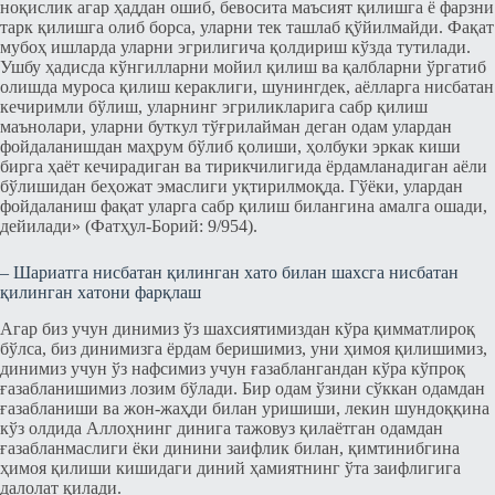
ноқислик агар ҳаддан ошиб, бевосита маъсият қилишга ё фарзни
тарк қилишга олиб борса, уларни тек ташлаб қўйилмайди. Фақат
мубоҳ ишларда уларни эгрилигича қолдириш кўзда тутилади.
Ушбу ҳадисда кўнгилларни мойил қилиш ва қалбларни ўргатиб
олишда муроса қилиш кераклиги, шунингдек, аёлларга нисбатан
кечиримли бўлиш, уларнинг эгриликларига сабр қилиш
маънолари, уларни буткул тўғрилайман деган одам улардан
фойдаланишдан маҳрум бўлиб қолиши, ҳолбуки эркак киши
бирга ҳаёт кечирадиган ва тирикчилигида ёрдамланадиган аёли
бўлишидан беҳожат эмаслиги уқтирилмоқда. Гўёки, улардан
фойдаланиш фақат уларга сабр қилиш билангина амалга ошади,
дейилади» (Фатҳул-Борий: 9/954).
– Шариатга нисбатан қилинган хато билан шахсга нисбатан
қилинган хатони фарқлаш
Агар биз учун динимиз ўз шахсиятимиздан кўра қимматлироқ
бўлса, биз динимизга ёрдам беришимиз, уни ҳимоя қилишимиз,
динимиз учун ўз нафсимиз учун ғазаблангандан кўра кўпроқ
ғазабланишимиз лозим бўлади. Бир одам ўзини сўккан одамдан
ғазабланиши ва жон-жаҳди билан уришиши, лекин шундоққина
кўз олдида Аллоҳнинг динига тажовуз қилаётган одамдан
ғазабланмаслиги ёки динини заифлик билан, қимтинибгина
ҳимоя қилиши кишидаги диний ҳамиятнинг ўта заифлигига
далолат қилади.