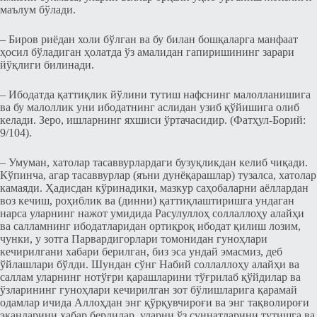
маълум бўлади.
– Биров риёдан холи бўлган ва бу билан бошқаларга манфаат
ҳосил бўладиган ҳолатда ўз амалидан гапиришининг зарари
йўқлиги билинади.
– Ибодатда қаттиқлик йўлини тутиш нафснинг малолланишига
ва бу малоллик уни ибодатнинг аслидан узиб қўйишига олиб
келади. Зеро, ишларнинг яхшиси ўртачасидир. (Фатҳул-Борий:
9/104).
– Умуман, хатолар тасаввурлардаги бузуқликдан келиб чиқади.
Кўпинча, агар тасаввурлар (яъни дунёқарашлар) тузалса, хатолар
камаяди. Ҳадисдан кўринадики, мазкур саҳобаларни аёллардан
воз кечиш, роҳиблик ва (динни) қаттиқлаштиришга ундаган
нарса уларнинг нажот умидида Расулуллоҳ соллаллоҳу алайҳи
ва салламнинг ибодатларидан ортиқроқ ибодат қилиш лозим,
чунки, у зотга Парвардигорлари томонидан гуноҳлари
кечирилгани хабари берилган, биз эса ундай эмасмиз, деб
ўйлашлари бўлди. Шундан сўнг Набий соллаллоҳу алайҳи ва
саллам уларнинг нотўғри қарашларини тўғрилаб қўйдилар ва
ўзларининг гуноҳлари кечирилган зот бўлишларига қарамай
одамлар ичида Аллоҳдан энг қўрқувчироғи ва энг тақволироғи
эканларини хабар бердилар, уларни ўз суннатларини тутишга ва