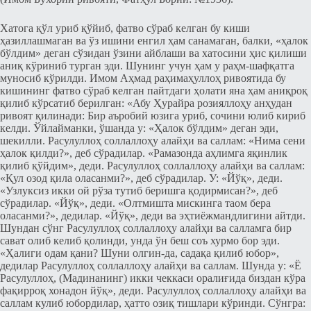
Хатога қўл уриб қўйиб, фатво сўраб келган бу киши
ҳазиллашмаган ва ўз ишини енгил ҳам санамаган, балки, «ҳалок
бўлдим» деган сўзидан ўзини айблаши ва хатосини ҳис қилиши
аниқ кўриниб турган эди. Шунинг учун ҳам у раҳм-шафқатга
муносиб кўрилди. Имом Аҳмад раҳимаҳуллоҳ ривоятида бу
кишининг фатво сўраб келган пайтдаги ҳолати яна ҳам аниқроқ
қилиб кўрсатиб берилган: «Абу Ҳурайра розияллоҳу анҳудан
ривоят қилинади: Бир аъробий юзига уриб, сочини юлиб кириб
келди. Ўйлайманки, ўшанда у: «Ҳалок бўлдим» деган эди,
шекилли. Расулуллоҳ соллаллоҳу алайҳи ва саллам: «Нима сени
ҳалок қилди?», деб сўрадилар. «Рамазонда аҳлимга яқинлик
қилиб қўйдим», деди. Расулуллоҳ соллаллоҳу алайҳи ва саллам:
«Қул озод қила оласанми?», деб сўрадилар. У: «Йўқ», деди.
«Узлуксиз икки ой рўза тутиб беришга қодирмисан?», деб
сўрадилар. «Йўқ», деди. «Олтмишта мискинга таом бера
оласанми?», дедилар. «Йўқ», деди ва эҳтиёжмандлигини айтди.
Шундан сўнг Расулуллоҳ соллаллоҳу алайҳи ва салламга бир
сават олиб келиб қолинди, унда ўн беш соъ хурмо бор эди.
«Ҳалиги одам қани? Шуни олгин-да, садақа қилиб юбор»,
дедилар Расулуллоҳ соллаллоҳу алайҳи ва саллам. Шунда у: «Ё
Расулуллоҳ, (Мадинанинг) икки чеккаси оралиғида биздан кўра
фақирроқ хонадон йўқ», деди. Расулуллоҳ соллаллоҳу алайҳи ва
саллам кулиб юбордилар, ҳатто озиқ тишлари кўринди. Сўнгра: