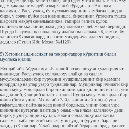
зот индамадилар. Кейин бошқа бир одам ўтиб қолди. У зот: «Бу
одам ҳақида нима дейсизлар?» деб сўрадилар. «Аллоҳга
қасамки, ё Расулуллоҳ, бу мусулмонларнинг камбағалларидан
бири, у совчи қўйса рад қилинишга, бировнинг ўртасига тушса
шафоати мақбул саналмасликка, гапирса гапига қулоқ
солинмасликка лойиқ одам деб ўйлаймиз», деб жавоб беришди.
Шунда Расулуллоҳ соллаллоҳу алайҳи ва саллам: «Қасамки, бу
ҳалигига ўхшаганлардан ер юзи миқдоричасидан яхшидир»,
дедилар (Сунан Ибн Можа: №4120).
5) Хатони панд-насиҳат ва такрор-такрор қўрқитиш билан
муолажа қилиш
Жундаб ибн Абдуллоҳ ал-Бажалий розияллоҳу анҳудан ривоят
қилинади: Расулуллоҳ соллаллоҳу алайҳи ва саллам
мусулмонлардан бир гуруҳини мушрикларнинг бир қавмига
юбордилар ва улар ўзаро тўқнашдилар. Мушриклар ичидаги бир
киши мусулмонлардан бирон кишини қасд қилишни истаса, уни
қасд қилиб, ўлдириб кетаётган эди. Шунда мусулмонлардан бир
киши (бизга унинг Усома ибн Зайд эканини айтишди) уни
ғафлатдалик пайтида қасд қилиб борди-да, унинг боши узра
қиличини кўтарган пайтида у одам: «ла илаҳа иллаллоҳ» деди,
бироқ у уни ўлдириб қўйди. Набий соллаллоҳу алайҳи ва
салламга хабарчи етиб келгач, у зот ундан (уруш хабарлари
ҳақида) сўрадилар. У хабарларни айтиб бераркан, орада ҳалиги