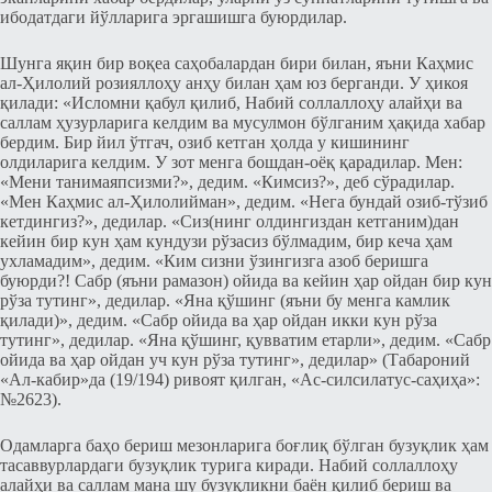
ибодатдаги йўлларига эргашишга буюрдилар.
Шунга яқин бир воқеа саҳобалардан бири билан, яъни Каҳмис
ал-Ҳилолий розияллоҳу анҳу билан ҳам юз берганди. У ҳикоя
қилади: «Исломни қабул қилиб, Набий соллаллоҳу алайҳи ва
саллам ҳузурларига келдим ва мусулмон бўлганим ҳақида хабар
бердим. Бир йил ўтгач, озиб кетган ҳолда у кишининг
олдиларига келдим. У зот менга бошдан-оёқ қарадилар. Мен:
«Мени танимаяпсизми?», дедим. «Кимсиз?», деб сўрадилар.
«Мен Каҳмис ал-Ҳилолийман», дедим. «Нега бундай озиб-тўзиб
кетдингиз?», дедилар. «Сиз(нинг олдингиздан кетганим)дан
кейин бир кун ҳам кундузи рўзасиз бўлмадим, бир кеча ҳам
ухламадим», дедим. «Ким сизни ўзингизга азоб беришга
буюрди?! Сабр (яъни рамазон) ойида ва кейин ҳар ойдан бир кун
рўза тутинг», дедилар. «Яна қўшинг (яъни бу менга камлик
қилади)», дедим. «Сабр ойида ва ҳар ойдан икки кун рўза
тутинг», дедилар. «Яна қўшинг, қувватим етарли», дедим. «Сабр
ойида ва ҳар ойдан уч кун рўза тутинг», дедилар» (Табароний
«Ал-кабир»да (19/194) ривоят қилган, «Ас-силсилатус-саҳиҳа»:
№2623).
Одамларга баҳо бериш мезонларига боғлиқ бўлган бузуқлик ҳам
тасаввурлардаги бузуқлик турига киради. Набий соллаллоҳу
алайҳи ва саллам мана шу бузуқликни баён қилиб бериш ва