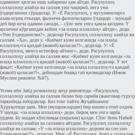
одамнинг қилган иши хабарини ҳам айтди. Расулуллоҳ
соллаллоҳу алайҳи ва саллам уни чақириб, нега уни
ўлдирганини сўрадилар. У: «Ё Расулуллоҳ, у мусулмонларга
алам-оғриқ етказди, фалончи-фалончиларни ўлдирди – шундай
деб бир неча одамни санади, – сўнг мен унга ҳамла қилдим. У
қилични кўрганидан кейин «ла илаҳа иллаллоҳ» айтди», деди.
«Уни ўлдирдингми?», дедилар Расулуллоҳ соллаллоҳу алайҳи ва
саллам. «Ҳа», деди у. «Қиёмат куни келганида «ла илаҳа
иллаллоҳ»га қандай (жавоб) қиласан?!», дедилар. У: «Ё
Расулуллоҳ, менга истиғфор айтинг», деди. Расулуллоҳ
соллаллоҳу алайҳи ва саллам яна: «Қиёмат куни келганида «ла
илаҳа иллаллоҳ»га қандай (жавоб) қиласан?!», дедилар. У зот
фақат: «Қиёмат куни келганида «ла илаҳа иллаллоҳ»га қандай
(жавоб) қиласан?!», дейишдан бошқа гап қилмадилар (Имом
Муслим ривояти: №97).
Усома ибн Зайд розияллоҳу анҳу ривоятида: «Расулуллоҳ
соллаллоҳу алайҳи ва саллам бизни бир сарийя (жанговар гуруҳ)
таркибида юбордилар. Биз тонг пайти Жуҳайнанинг
Ҳуруқотида эдик. Мен (мушриклардан) бир кишига етиб олдим.
У шунда: «ла илаҳа иллаллоҳ» деди, бироқ мен унга зарба
урдим. Бу ишдан кўнглимда (хиралик) қолди. Сўнг буни Набий
соллаллоҳу алайҳи ва салламга айтдим. Расулуллоҳ соллаллоҳу
алайҳи ва саллам: «У «ла илаҳа иллаллоҳ» дедими ва сен уни
ўлдирдингми?!», дедилар. Мен: «Ё Расулуллоҳ, буни у силоҳдан