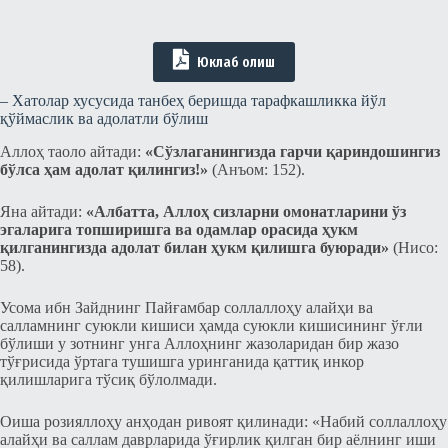
Юклаб олиш
– Хатолар хусусида танбеҳ беришда тарафкашликка йўл
қўймаслик ва адолатли бўлиш
Аллоҳ таоло айтади:
«Сўзлаганингизда гарчи қариндошингиз
бўлса ҳам адолат қилингиз!»
(Анъом: 152).
Яна айтади:
«Албатта, Аллоҳ сизларни омонатларини ўз
эгаларига топширишга ва одамлар орасида ҳукм
қилганингизда адолат билан ҳукм қилишга буюради»
(Нисо:
58).
Усома ибн Зайднинг Пайғамбар соллаллоҳу алайҳи ва
салламнинг суюкли кишиси ҳамда суюкли кишисининг ўғли
бўлиши у зотнинг унга Аллоҳнинг жазоларидан бир жазо
тўғрисида ўртага тушишга уринганида қаттиқ инкор
қилишларига тўсиқ бўлолмади.
Оиша розияллоҳу анҳодан ривоят қилинади: «Набий соллаллоҳу
алайҳи ва саллам даврларида ўғирлик қилган бир аёлнинг иши