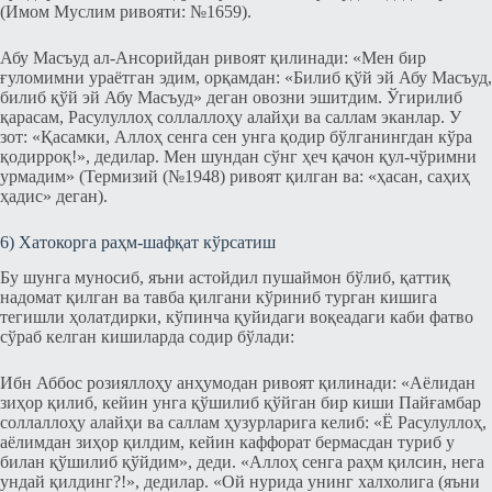
(Имом Муслим ривояти: №1659).
Абу Масъуд ал-Ансорийдан ривоят қилинади: «Мен бир
ғуломимни ураётган эдим, орқамдан: «Билиб қўй эй Абу Масъуд,
билиб қўй эй Абу Масъуд» деган овозни эшитдим. Ўгирилиб
қарасам, Расулуллоҳ соллаллоҳу алайҳи ва саллам эканлар. У
зот: «Қасамки, Аллоҳ сенга сен унга қодир бўлганингдан кўра
қодирроқ!», дедилар. Мен шундан сўнг ҳеч қачон қул-чўримни
урмадим» (Термизий (№1948) ривоят қилган ва: «ҳасан, саҳиҳ
ҳадис» деган).
6) Хатокорга раҳм-шафқат кўрсатиш
Бу шунга муносиб, яъни астойдил пушаймон бўлиб, қаттиқ
надомат қилган ва тавба қилгани кўриниб турган кишига
тегишли ҳолатдирки, кўпинча қуйидаги воқеадаги каби фатво
сўраб келган кишиларда содир бўлади:
Ибн Аббос розияллоҳу анҳумодан ривоят қилинади: «Аёлидан
зиҳор қилиб, кейин унга қўшилиб қўйган бир киши Пайғамбар
соллаллоҳу алайҳи ва саллам ҳузурларига келиб: «Ё Расулуллоҳ,
аёлимдан зиҳор қилдим, кейин каффорат бермасдан туриб у
билан қўшилиб қўйдим», деди. «Аллоҳ сенга раҳм қилсин, нега
ундай қилдинг?!», дедилар. «Ой нурида унинг халхолига (яъни