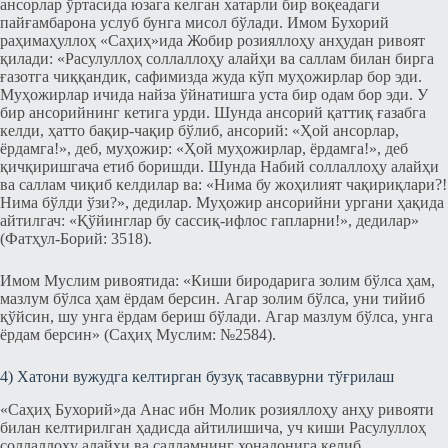
ансорлар ўртасида юзага келган хатарли бир воқеадаги
пайғамбарона услуб бунга мисол бўлади. Имом Бухорий
раҳимаҳуллоҳ «Саҳиҳ»ида Жобир розияллоҳу анҳудан ривоят
қилади: «Расулуллоҳ соллаллоҳу алайҳи ва саллам билан бирга
ғазотга чиққандик, сафимизда жуда кўп муҳожирлар бор эди.
Муҳожирлар ичида найза ўйнатишга уста бир одам бор эди. У
бир ансорийнинг кетига урди. Шунда ансорий қаттиқ ғазабга
келди, ҳатто бақир-чақир бўлиб, ансорий: «Ҳой ансорлар,
ёрдамга!», деб, муҳожир: «Ҳой муҳожирлар, ёрдамга!», деб
қичқиришгача етиб боришди. Шунда Набий соллаллоҳу алайҳи
ва саллам чиқиб келдилар ва: «Нима бу жоҳилият чақириқлари?!
Нима бўлди ўзи?», дедилар. Муҳожир ансорийни ургани ҳақида
айтилгач: «Қўйинглар бу сассиқ-ифлос гапларни!», дедилар»
(Фатҳул-Борий: 3518).
Имом Муслим ривоятида: «Киши биродарига золим бўлса ҳам,
мазлум бўлса ҳам ёрдам берсин. Агар золим бўлса, уни тийиб
қўйсин, шу унга ёрдам бериш бўлади. Агар мазлум бўлса, унга
ёрдам берсин» (Саҳиҳ Муслим: №2584).
4) Хатони вужудга келтирган бузуқ тасаввурни тўғрилаш
«Саҳиҳ Бухорий»да Анас ибн Молик розияллоҳу анҳу ривояти
билан келтирилган ҳадисда айтилишича, уч киши Расулуллоҳ
соллаллоҳу алайҳи ва салламнинг хонадонига келиб,