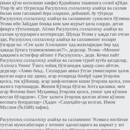
(яъни қўли кесилиши хавфи) Қурайшни ташвишга солиб қўйди.
Улар бу аёл тўғрисида Расулуллоҳ соллаллоҳу алайҳи ва саллам
билан ким гаплашиб бера оларкин, дейишиб, бу тўғрида
Расулуллоҳ соллаллоҳу алайҳи ва салламнинг суюклиси бўлмиш
Усома ибн Зайддан бошқа ким ҳам журъат қила оларди, деган
фикрга тўхталишди. Аёлни Расулуллоҳ соллаллоҳу алайҳи ва
саллам ҳузурларига келтирилди. Шунда Усома у ҳақда гап очган
эди, Расулуллоҳ соллаллоҳу алайҳи ва салламнинг юзлари
ўзгарди ва: «Сен ҳали Аллоҳнинг ҳад-жазоларидан бир ҳад
ҳақида ўртага тушмоқчимисан?!», дедилар. Усома: «Менинг
ҳаққимга истиғфор айтинг ё Расулуллоҳ», деди. Кечки пайт
Расулуллоҳ соллаллоҳу алайҳи ва саллам туриб хутба қилдилар,
Аллоҳга Унинг Ўзига лойиқ бўлганидек ҳамду-сано айтгач,
дедилар: «Аммо баъд.. Сизлардан аввал ўтган умматларни ҳалок
қилган нарса шу эдики, агар ичларида бообрў одам ўғирлик
қилса, тек қўйишар, агар заиф-нотавон киши ўғирлик қилса, уни
жазога тортишарди. Жоним Қўлида бўлган Зотга қасамки, мен
агар Фотима бинт Муҳаммад ўғирлик қилса, унинг ҳам қўлини
кесган бўлардим». Сўнг ҳалиги ўғирлик қилган аёлни қўлини
кесишга буюрдилар» (Ҳадис «Саҳиҳайн»да келган, Имом
Муслим (№1688) лафзи).
Расулуллоҳ соллаллоҳу алайҳи ва салламнинг Усомага нисбатан
тутган муносабатлари у зотнинг адолатларига ва шариат у зот
наздларида шахсларга бўлган муҳаббатдан юқори туришига