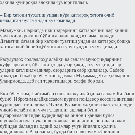
ҳақида қуйироқда алоҳида сўз юритилади.
– Бир хатони тузатиш ундан кўра каттароқ хатога олиб
келадиган бўлса ундан кўз юмилади
Маълумки, шариатда икки зарарнинг каттароғини даф қилиш
учун кичикроғини бўйинга олиш қоидаси амал қилади.
Даъватчи баъзан бир хатони тузатиш ундан-да каттароқ бошқа
хатога олиб бориб қўймаслиги учун ундан сукут қилади.
Расулуллоҳ соллаллоҳу алайҳи ва саллам мунофиқларнинг
куфрлари аниқ бўлгани ҳолда улар ҳақида сукут қилдилар,
уларни қатл қилмадилар, озорларига сабр қилдилар. Сабаби,
ҳолатдан бохабар бўлмаган одамлар Муҳаммад ўз асҳобларини
ўлдирмоқда, деб гап тарқатишлари хавфи бор эди.
Ёки бўлмасам, Пайғамбар соллаллоҳу алайҳи ва саллам Каъбани
бузиб, Иброҳим алайҳиссалом қурган пойдевор асосига янгидан
қуришдан тийилдилар. Чунки, Қурайш жоҳилиятдан энди-энди
чиқиб келаётгани учун уларнинг ақллари буни
кўтаролмаслигидан қўрқдилар ва бинони қандай бўлса
шундайлигича, нуқсонли ҳолида, эшигининг остонаси одам
бўйидан баланд ва оддий одамлар учун ёпиғлик ҳолича
қолдирдилар. Ваҳоланки, бунда бир нави зулм кўриниши