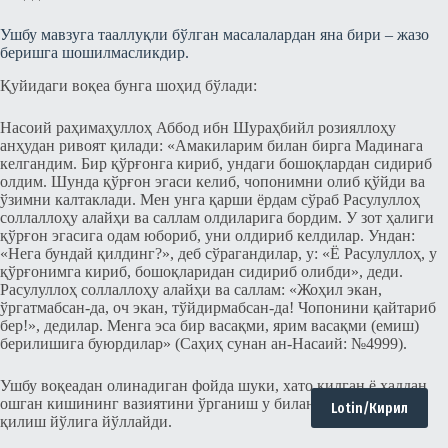
Ушбу мавзуга тааллуқли бўлган масалалардан яна бири – жазо
беришга шошилмасликдир.
Қуйидаги воқеа бунга шоҳид бўлади:
Насоий раҳимаҳуллоҳ Аббод ибн Шураҳбийл розияллоҳу
анҳудан ривоят қилади: «Амакиларим билан бирга Мадинага
келгандим. Бир қўрғонга кириб, ундаги бошоқлардан сидириб
олдим. Шунда қўрғон эгаси келиб, чопонимни олиб қўйди ва
ўзимни калтаклади. Мен унга қарши ёрдам сўраб Расулуллоҳ
соллаллоҳу алайҳи ва саллам олдиларига бордим. У зот ҳалиги
қўрғон эгасига одам юбориб, уни олдириб келдилар. Ундан:
«Нега бундай қилдинг?», деб сўрагандилар, у: «Ё Расулуллоҳ, у
қўрғонимга кириб, бошоқларидан сидириб олибди», деди.
Расулуллоҳ соллаллоҳу алайҳи ва саллам: «Жоҳил экан,
ўргатмабсан-да, оч экан, тўйдирмабсан-да! Чопонини қайтариб
бер!», дедилар. Менга эса бир васақми, ярим васақми (емиш)
берилишига буюрдилар» (Саҳиҳ сунан ан-Насаий: №4999).
Ушбу воқеадан олинадиган фойда шуки, хато қилган ё ҳаддан
ошган кишининг вазиятини ўрганиш у билан тўғри муомала
Lotin/Кирил
қилиш йўлига йўллайди.