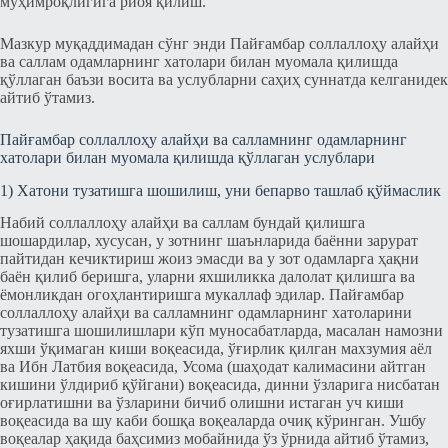
муҳимроқлигига риоя қилиш.
Мазкур муқаддимадан сўнг энди Пайғамбар соллаллоҳу алайҳи
ва саллам одамларнинг хатолари билан муомала қилишда
қўллаган баъзи восита ва услубларни саҳиҳ суннатда келганидек
айтиб ўтамиз.
Пайғамбар соллаллоҳу алайҳи ва салламнинг одамларнинг
хатолари билан муомала қилишда қўллаган услублари
1) Хатони тузатишга шошилиш, уни бепарво ташлаб қўймаслик
Набий соллаллоҳу алайҳи ва саллам бундай қилишга
шошардилар, хусусан, у зотнинг шаънларида баённи зарурат
пайтидан кечиктириш жоиз эмасди ва у зот одамларга ҳақни
баён қилиб беришга, уларни яхшиликка далолат қилишга ва
ёмонликдан огоҳлантиришга мукаллаф эдилар. Пайғамбар
соллаллоҳу алайҳи ва салламнинг одамларнинг хатоларини
тузатишга шошилишлари кўп муносабатларда, масалан намозни
яхши ўқимаган киши воқеасида, ўғирлик қилган махзумия аёл
ва Ибн Латбия воқеасида, Усома (шаҳодат калимасини айтган
кишини ўлдириб қўйгани) воқеасида, динни ўзларига нисбатан
оғирлатишни ва ўзларини бичиб олишни истаган уч киши
воқеасида ва шу каби бошқа воқеаларда очиқ кўринган. Ушбу
воқеалар ҳақида баҳсимиз мобайнида ўз ўрнида айтиб ўтамиз,