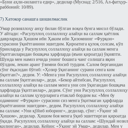
«Буни аҳли-оилангга едир», дедилар (Муснад: 2/516, Ал-фатҳур-
раббоний: 10/89).
7) Хатокор санашга шошилмаслик
Умар розияллоҳу анҳу билан бўлган воқеа бунга мисол бўлади.
У айтади: «Расулуллоҳ соллаллоҳу алайҳи ва саллам ҳаётлик
даврларида Ҳишом ибн Ҳаким ибн Ҳизомнинг «Фурқон»
сурасини ўқиётганини эшитдим. Қироатига қулоқ солсам, кўп
ўринларда у Расулуллоҳ соллаллоҳу алайҳи ва саллам менга
ўқитганларидан бошқача ҳарфларда (яъни қироатда) ўқияпти.
Шунда мен намоз ичида унинг бошига чанг солишга яқин
бўлдим, лекин аранг ўзимни босиб турдим. Салом берганидан
сўнг ёқасидан бўғиб: «Ҳозир ўқиганинг сурани сенга ким
ўқитган?», дедим. У: «Менга уни Расулуллоҳ соллаллоҳу алайҳи
ва саллам ўқитганлар», деди. «Бекор айтибсан, Расулуллоҳ
соллаллоҳу алайҳи ва саллам менга уни сен ўқигандан бошқача
ҳарфларда ўқитганлар», дедим. Сўнг уни Расулуллоҳ соллаллоҳу
алайҳи ва саллам ҳузурларига етаклаб бордим ва: «Мен бу
одамнинг «Фурқон» сурасини сиз менга ўқитмаган ҳарфларда
ўқиётганини эшитдим», дедим. Расулуллоҳ соллаллоҳу алайҳи
ва саллам: «Уни қўйиб юборинг», дедилар, сўнг: «Ўқинг эй
Ҳишом», дедилар. Ҳишом боя менга ўқиб эшиттирган қироатда
ўқиди. Расулуллоҳ соллаллоҳу алайҳи ва саллам: «Шундай нозил
қилинган», дедилар. Кейин: «Ўқинг эй Умар», дедилар. Мен у