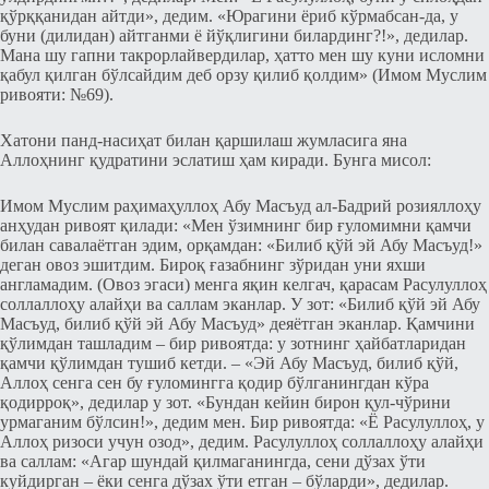
қўрққанидан айтди», дедим. «Юрагини ёриб кўрмабсан-да, у
буни (дилидан) айтганми ё йўқлигини билардинг?!», дедилар.
Мана шу гапни такрорлайвердилар, ҳатто мен шу куни исломни
қабул қилган бўлсайдим деб орзу қилиб қолдим» (Имом Муслим
ривояти: №69).
Хатони панд-насиҳат билан қаршилаш жумласига яна
Аллоҳнинг қудратини эслатиш ҳам киради. Бунга мисол:
Имом Муслим раҳимаҳуллоҳ Абу Масъуд ал-Бадрий розияллоҳу
анҳудан ривоят қилади: «Мен ўзимнинг бир ғуломимни қамчи
билан савалаётган эдим, орқамдан: «Билиб қўй эй Абу Масъуд!»
деган овоз эшитдим. Бироқ ғазабнинг зўридан уни яхши
англамадим. (Овоз эгаси) менга яқин келгач, қарасам Расулуллоҳ
соллаллоҳу алайҳи ва саллам эканлар. У зот: «Билиб қўй эй Абу
Масъуд, билиб қўй эй Абу Масъуд» деяётган эканлар. Қамчини
қўлимдан ташладим – бир ривоятда: у зотнинг ҳайбатларидан
қамчи қўлимдан тушиб кетди. ­­– «Эй Абу Масъуд, билиб қўй,
Аллоҳ сенга сен бу ғуломингга қодир бўлганингдан кўра
қодирроқ», дедилар у зот. «Бундан кейин бирон қул-чўрини
урмаганим бўлсин!», дедим мен. Бир ривоятда: «Ё Расулуллоҳ, у
Аллоҳ ризоси учун озод», дедим. Расулуллоҳ соллаллоҳу алайҳи
ва саллам: «Агар шундай қилмаганингда, сени дўзах ўти
куйдирган – ёки сенга дўзах ўти етган – бўларди», дедилар.