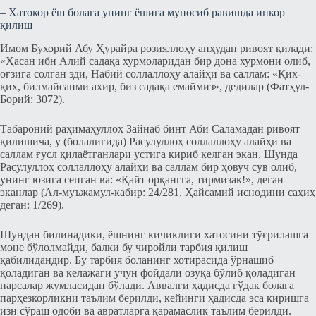
– Хатокор ёш болага унинг ёшига муносиб равишда инкор
қилиш
Имом Бухорий Абу Ҳурайра розияллоҳу анҳудан ривоят қилади:
«Ҳасан ибн Алий садақа хурмоларидан бир дона хурмони олиб,
оғзига солган эди, Набий соллаллоҳу алайҳи ва саллам: «Қих-
қих, билмайсанми ахир, биз садақа емаймиз», дедилар (Фатҳул-
Борий: 3072).
Табароний раҳимаҳуллоҳ Зайнаб бинт Аби Саламадан ривоят
қилишича, у (болалигида) Расулуллоҳ соллаллоҳу алайҳи ва
саллам ғусл қилаётганлари устига кириб келган экан. Шунда
Расулуллоҳ соллаллоҳу алайҳи ва саллам бир ҳовуч сув олиб,
унинг юзига сепган ва: «Қайт орқангга, тирмизак!», деган
эканлар (Ал-муъжамул-кабир: 24/281, Ҳайсамий иснодини саҳиҳ
деган: 1/269).
Шундан билинадики, ёшнинг кичиклиги хатосини тўғрилашга
моне бўлолмайди, балки бу чиройли тарбия қилиш
қабилидандир. Бу тарбия боланинг хотирасида ўрнашиб
қоладиган ва келажаги учун фойдали озуқа бўлиб қоладиган
нарсалар жумласидан бўлади. Аввалги ҳадисда гўдак болага
парҳезкорликни таълим берилди, кейинги ҳадисда эса киришга
изн сўраш одоби ва авратларга қарамаслик таълим берилди.