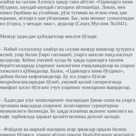
алайҳи ва саллам Аллоҳга ҳамду сано айтгач: «Одамларга нима
бўлдики, шундай-шундай гапларни айтишибди. Лекин, мен
намоз ўқийман ва ухлайман, рўза тутаман ва оғзим очиқ ҳам
юраман, аёлларга ҳам уйланаман. Бас, ким менинг суннатимдан
юз ўгирса, у мендан эмас», дедилар (Саҳиҳ Муслим: №1041).
Мазкур ҳадисдан қуйидагилар маълум бўлади:
– Набий соллаллоҳу алайҳи ва саллам мазкур кишилар ҳузурига
келиб, улар билан ўзаро гаплашиб, уларга шахсан панд-насиҳат
қилдилар. Кейин умумий ҳолда бу ҳақда одамларга таълим
бераётганларида уларнинг кимлигини очиқламадилар ва уларни
хижолатга қўймадилар. Балки, «Одамларга нима бўлдики»,
дейиш билан кифояландилар. Бу эса уларга бўлган
меҳрибонликларидан бўлиб, умумий қилиб гапирилганда
манфаат ҳосил бўлгани учун уларнинг номларини яширдилар.
– Ҳадисдан улуғ кишиларнинг ишларидан ўрнак олиш ва уларга
эргашиш мақсадида уларнинг ҳолатларини суриштириш
мумкинлиги билинади. Бу ҳақда изланиш ақлнинг камолига ва
нафс тарбиясида ҳаракат қилаётганликка далолат қилади.
– Фойдали ва шаръий ишларни агар эркаклар орқали билиш
имкони бўлмаса, уларни аёллар орқали ўқиб-ўрганиш жоизлиги