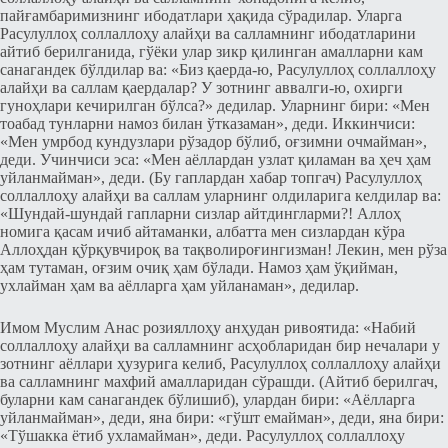
пайғамбаримизнинг ибодатлари ҳақида сўрадилар. Уларга
Расулуллоҳ соллаллоҳу алайҳи ва салламнинг ибодатларини
айтиб берилганида, гўёки улар зикр қилинган амалларни кам
санагандек бўлдилар ва: «Биз қаерда-ю, Расулуллоҳ соллаллоҳу
алайҳи ва саллам қаердалар? У зотнинг аввалги-ю, охирги
гуноҳлари кечирилган бўлса?» дедилар. Уларнинг бири: «Мен
тоабад тунларни намоз билан ўтказаман», деди. Иккинчиси:
«Мен умрбод кундузлари рўзадор бўлиб, оғзимни очмайман»,
деди. Учинчиси эса: «Мен аёллардан узлат қиламан ва ҳеч ҳам
уйланмайман», деди. (Бу гаплардан хабар топгач) Расулуллоҳ
соллаллоҳу алайҳи ва саллам уларнинг олдиларига келдилар ва:
«Шундай-шундай гапларни сизлар айтдингларми?! Аллоҳ
номига қасам ичиб айтаманки, албатта мен сизлардан кўра
Аллоҳдан қўрқувчироқ ва тақволироғингизман! Лекин, мен рўза
ҳам тутаман, оғзим очиқ ҳам бўлади. Намоз ҳам ўқийман,
ухлайман ҳам ва аёлларга ҳам уйланаман», дедилар.
Имом Муслим Анас розияллоҳу анҳудан ривоятида: «Набий
соллаллоҳу алайҳи ва салламнинг асҳобларидан бир нечалари у
зотнинг аёллари ҳузурига келиб, Расулуллоҳ соллаллоҳу алайҳи
ва салламнинг махфий амалларидан сўрашди. (Айтиб берилгач,
буларни кам санагандек бўлишиб), улардан бири: «Аёлларга
уйланмайман», деди, яна бири: «гўшт емайман», деди, яна бири:
«Тўшакка ётиб ухламайман», деди. Расулуллоҳ соллаллоҳу