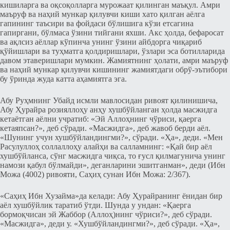
кишиларга ва оқсоқолларга мурожаат қилинган маъқул. Амри
маъруф ва наҳий мункар қилувчи киши хато қилган аёлга
гапининг таъсири ва фойдаси бўлишига кўзи етсагина
гапиргани, бўлмаса ўзини тийгани яхши. Акс ҳолда, бефаросат
ва ақлсиз аёллар кўпинча унинг ўзини айбдорга чиқариб
қўйишлари ва туҳматга қолдиришлари, ўзлари эса ботилларида
давом этаверишлари мумкин. Жамиятнинг ҳолати, амри маъруф
ва наҳий мункар қилувчи кишининг жамиятдаги обрў-эътибори
бу ўринда жуда катта аҳамиятга эга.
Абу Руҳмнинг Убайд исмли мавлосидан ривоят қилинишича,
Абу Ҳурайра розияллоҳу анҳу хушбўйланган ҳолда масжидга
кетаётган аёлни учратиб: «Эй Аллоҳнинг чўриси, қаерга
кетаяпсан?», деб сўради. «Масжидга», деб жавоб берди аёл.
«Шунинг учун хушбўйландингми?», сўради. «Ҳа», деди. «Мен
Расулуллоҳ соллаллоҳу алайҳи ва салламнинг: «Қай бир аёл
хушбўйланса, сўнг масжидга чиқса, то ғусл қилмагунича унинг
намози қабул бўлмайди», деганларини эшитганман», деди (Ибн
Можа (4002) ривояти, Саҳиҳ сунан Ибн Можа: 2/367).
«Саҳиҳ Ибн Хузайма»да келади: Абу Ҳурайранинг ёнидан бир
аёл хушбўйлик таратиб ўтди. Шунда у ундан: «Қаерга
бормоқчисан эй Жаббор (Аллоҳ)нинг чўриси?», деб сўради.
«Масжидга», деди у. «Хушбўйландингми?», деб сўради. «Ҳа»,