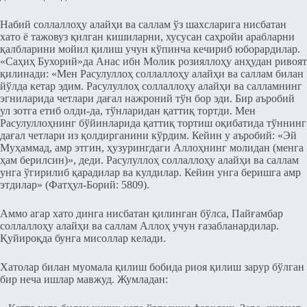
Набий соллаллоҳу алайҳи ва саллам ўз шахсларига нисбатан
хато ё тажовуз қилган кишиларни, хусусан саҳройи арабларни
қалбларини мойил қилиш учун кўпинча кечириб юборардилар.
«Саҳиҳ Бухорий»да Анас ибн Молик розияллоҳу анҳудан ривоят
қилинади: «Мен Расулуллоҳ соллаллоҳу алайҳи ва саллам билан
йўлда кетар эдим. Расулуллоҳ соллаллоҳу алайҳи ва салламнинг
эгниларида четлари дағал нажроний тўн бор эди. Бир аъробий
ул зотга етиб олди-да, тўнларидан қаттиқ тортди. Мен
Расулуллоҳнинг бўйинларида қаттиқ тортиш оқибатида тўннинг
дағал четлари из қолдирганини кўрдим. Кейин у аъробий: «Эй
Муҳаммад, амр этгин, ҳузурингдаги Аллоҳнинг молидан (менга
ҳам берилсин)», деди. Расулуллоҳ соллаллоҳу алайҳи ва саллам
унга ўгирилиб қарадилар ва кулдилар. Кейин унга беришга амр
этдилар» (Фатҳул-Борий: 5809).
Аммо агар хато динга нисбатан қилинган бўлса, Пайғамбар
соллаллоҳу алайҳи ва саллам Аллоҳ учун ғазабланардилар.
Қуйироқда бунга мисоллар келади.
Хатолар билан муомала қилиш бобида риоя қилиш зарур бўлган
бир неча ишлар мавжуд. Жумладан: