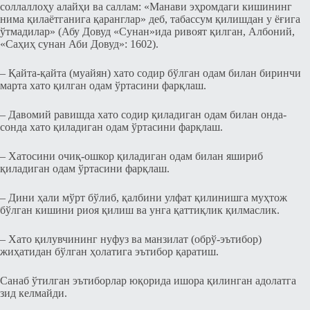
соллаллоҳу алайҳи ва саллам: «Манави эҳромдаги кишининг
нима қилаётганига қаранглар» деб, табассум қилишдан у ёғига
ўтмадилар» (Абу Довуд «Сунан»ида ривоят қилган, Албоний,
«Саҳиҳ сунан Аби Довуд»: 1602).
– Қайта-қайта (муайян) хато содир бўлган одам билан биринчи
марта хато қилган одам ўртасини фарқлаш.
– Давомий равишда хато содир қиладиган одам билан онда-
сонда хато қиладиган одам ўртасини фарқлаш.
– Хатосини очиқ-ошкор қиладиган одам билан яшириб
қиладиган одам ўртасини фарқлаш.
– Дини ҳали мўрт бўлиб, қалбини улфат қилинишга муҳтож
бўлган кишини риоя қилиш ва унга қаттиқлик қилмаслик.
– Хато қилувчининг нуфуз ва манзилат (обрў-эътибор)
жиҳатидан бўлган ҳолатига эътибор қаратиш.
Санаб ўтилган эътиборлар юқорида ишора қилинган адолатга
зид келмайди.