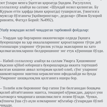
зот ўзлари менга ўқитган қироатда ўқидим. Расулуллоҳ
соллаллоҳу алайҳи ва саллам: «Шундай нозил қилинган. Бу
Қуръон етти ҳарфда (яъни қироатда) туширилган, ўзингизга
муяссар бўлганича ўқийверинглар», дедилар» (Имом Бухорий
ривояти, Фатҳул Борий: №4992).
Ушбу воқеадан келиб чиқадиган тарбиявий фойдалар:
– Улардан ҳар бирларини иккинчилари олдида ўқишга
буюришлари ва ҳар иккалаларининг қироатларини тўғри деб
топишлари уларнинг тўғрилик устида эканларини ва хато
қилмаганликларини билдиришнинг энг етук кўриниши бўлди.
– Набий соллаллоҳу алайҳи ва саллам Умарга Ҳишомнинг
ёқасини қўйиб юборишга буюришларида иккита тортишиб
келган кишини аввал хотиржам қилиб олиб, сўнг уларнинг
шикоятларини эшитиш кераклигини ифодалайди ва бунда
Умарнинг шошқалоқлик қилганига ишора бор.
– Толиби илм бировнинг бир гапни ўзи билганидан бошқача
қилиб айтаётганини эшитса, текшириб кўрмасдан, дарҳол уни
хатокорга чиқаришга шошилмаслиги лозим бўлади. Чунки,
кўпинча ўша сўз аҳли илмларнинг мўътабар сўзларидан бўлиб
чиқади.