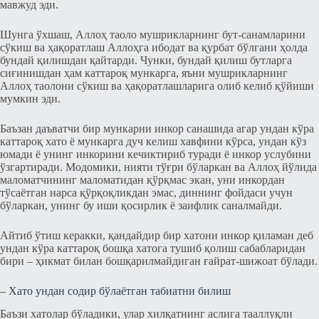
мавжуд эди.
Шунга ўхшаш, Аллоҳ таоло мушрикларнинг бут-санамларини
сўкиш ва ҳақоратлаш Аллоҳга ибодат ва қурбат бўлгани ҳолда
бундай қилишдан қайтарди. Чунки, бундай қилиш бутларга
сиғинишдан ҳам каттароқ мункарга, яъни мушрикларнинг
Аллоҳ таолони сўкиш ва ҳақоратлашларига олиб келиб қўйиши
мумкин эди.
Баъзан даъватчи бир мункарни инкор санашида агар ундан кўра
каттароқ хато ё мункарга дуч келиш хавфини кўрса, ундан кўз
юмади ё унинг инкорини кечиктириб туради ё инкор услубини
ўзгартиради. Модомики, нияти тўғри бўларкан ва Аллоҳ йўлида
маломатчининг маломатидан қўрқмас экан, уни инкордан
тўсаётган нарса қўрқоқликдан эмас, диннинг фойдаси учун
бўларкан, унинг бу иши қосирлик ё заифлик саналмайди.
Айтиб ўтиш керакки, қандайдир бир хатони инкор қиламан деб
ундан кўра каттароқ бошқа хатога тушиб қолиш сабабларидан
бири – ҳикмат билан бошқарилмайдиган ғайрат-шижоат бўлади.
– Хато ундан содир бўлаётган табиатни билиш
Баъзи хатолар бўладики, улар хилқатнинг аслига тааллуқли