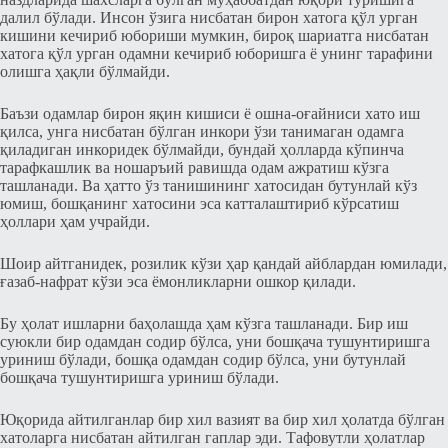
далил бўлади. Инсон ўзига нисбатан бирон хатога қўл урган
кишини кечириб юбориши мумкин, бироқ шариатга нисбатан
хатога қўл урган одамни кечириб юборишга ё унинг тарафини
олишга ҳақли бўлмайди.
Баъзи одамлар бирон яқин кишиси ё ошна-оғайниси хато иш
қилса, унга нисбатан бўлган инкори ўзи танимаган одамга
қиладиган инкоридек бўлмайди, бундай ҳолларда кўпинча
тарафкашлик ва ношаръий равишда одам ажратиш кўзга
ташланади. Ва ҳатто ўз танишининг хатосидан бутунлай кўз
юмиш, бошқанинг хатосини эса катталаштириб кўрсатиш
ҳоллари ҳам учрайди.
Шоир айтганидек, розилик кўзи ҳар қандай айблардан юмилади,
ғазаб-нафрат кўзи эса ёмонликларни ошкор қилади.
Бу ҳолат ишларни баҳолашда ҳам кўзга ташланади. Бир иш
суюкли бир одамдан содир бўлса, уни бошқача тушунтиришга
уриниш бўлади, бошқа одамдан содир бўлса, уни бутунлай
бошқача тушунтиришга уриниш бўлади.
Юқорида айтилганлар бир хил вазият ва бир хил ҳолатда бўлган
хатоларга нисбатан айтилган гаплар эди. Тафовутли ҳолатлар