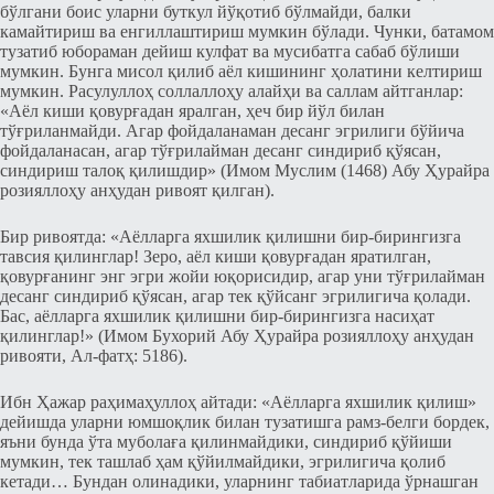
бўлгани боис уларни буткул йўқотиб бўлмайди, балки
камайтириш ва енгиллаштириш мумкин бўлади. Чунки, батамом
тузатиб юбораман дейиш кулфат ва мусибатга сабаб бўлиши
мумкин. Бунга мисол қилиб аёл кишининг ҳолатини келтириш
мумкин. Расулуллоҳ соллаллоҳу алайҳи ва саллам айтганлар:
«Аёл киши қовурғадан яралган, ҳеч бир йўл билан
тўғриланмайди. Агар фойдаланаман десанг эгрилиги бўйича
фойдаланасан, агар тўғрилайман десанг синдириб қўясан,
синдириш талоқ қилишдир» (Имом Муслим (1468) Абу Ҳурайра
розияллоҳу анҳудан ривоят қилган).
Бир ривоятда: «Аёлларга яхшилик қилишни бир-бирингизга
тавсия қилинглар! Зеро, аёл киши қовурғадан яратилган,
қовурғанинг энг эгри жойи юқорисидир, агар уни тўғрилайман
десанг синдириб қўясан, агар тек қўйсанг эгрилигича қолади.
Бас, аёлларга яхшилик қилишни бир-бирингизга насиҳат
қилинглар!» (Имом Бухорий Абу Ҳурайра розияллоҳу анҳудан
ривояти, Ал-фатҳ: 5186).
Ибн Ҳажар раҳимаҳуллоҳ айтади: «Аёлларга яхшилик қилиш»
дейишда уларни юмшоқлик билан тузатишга рамз-белги бордек,
яъни бунда ўта муболаға қилинмайдики, синдириб қўйиши
мумкин, тек ташлаб ҳам қўйилмайдики, эгрилигича қолиб
кетади… Бундан олинадики, уларнинг табиатларида ўрнашган