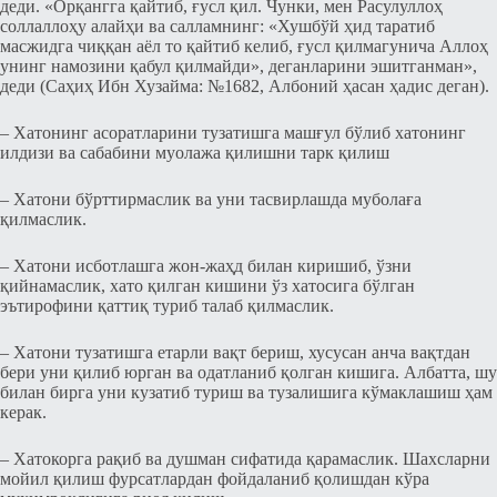
деди. «Орқангга қайтиб, ғусл қил. Чунки, мен Расулуллоҳ
соллаллоҳу алайҳи ва салламнинг: «Хушбўй ҳид таратиб
масжидга чиққан аёл то қайтиб келиб, ғусл қилмагунича Аллоҳ
унинг намозини қабул қилмайди», деганларини эшитганман»,
деди (Саҳиҳ Ибн Хузайма: №1682, Албоний ҳасан ҳадис деган).
– Хатонинг асоратларини тузатишга машғул бўлиб хатонинг
илдизи ва сабабини муолажа қилишни тарк қилиш
– Хатони бўрттирмаслик ва уни тасвирлашда муболаға
қилмаслик.
– Хатони исботлашга жон-жаҳд билан киришиб, ўзни
қийнамаслик, хато қилган кишини ўз хатосига бўлган
эътирофини қаттиқ туриб талаб қилмаслик.
– Хатони тузатишга етарли вақт бериш, хусусан анча вақтдан
бери уни қилиб юрган ва одатланиб қолган кишига. Албатта, шу
билан бирга уни кузатиб туриш ва тузалишига кўмаклашиш ҳам
керак.
– Хатокорга рақиб ва душман сифатида қарамаслик. Шахсларни
мойил қилиш фурсатлардан фойдаланиб қолишдан кўра