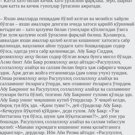
– Катта хато билан кичик хато ўртасини фарқлаш. Зеро, шариат
ҳам катта ва кичик гуноҳлар ўртасини ажратади.
– Яхши амалларда пешқадам бўлиб келган ва мозийси хайрли
бўлган – яхши амаллари денгизи ичида хатоси қарийб кўринмай
кетадиган – хато қилувчи билан гуноҳлари кўплигидан ўзига
ўзи зулм қилувчи осий ўртасини фарқлай билиш. Қолаверса,
аввалдан яхши амаллар қилиб келган кишининг хатосига сабр
қилинади, ваҳоланки айни турдаги хато бошқалардан содир
бўлса, одатда унга сабр қилинмасди. Абу Бакр Сиддиқ
розияллоҳу анҳу билан содир бўлган воқеа бунга мисол бўлади.
Асмо бинт Аби Бакр розияллоҳу анҳо айтади:«Расулуллоҳ
соллаллоҳу алайҳи ва саллам билан бирга ҳаж сафарига чиққан
эдик. Арж деган жойга етганимизда (дам олиш учун) тушдик.
Оиша розияллоҳу анҳо Расулуллоҳ соллаллоҳу алайҳи ва
салламнинг ёнларига ўтирди, мен отамнинг ёнларига ўтирдим.
Абу Бакрнинг ва Расулуллоҳ соллаллоҳу алайҳи ва салламнинг
туялари битта бўлиб, тизгини Абу Бакрнинг ғуломи қўлида эди.
Абу Бакр унинг чиқишини кутиб ўтирдилар. У чиқиб келди,
бироқ туя йўқ эди. «Қани туянг?», деб сўрадилар Абу Бакр.
«Кечқурун йўқотиб қўйдим», деди ғулом. Абу Бакр: «Ўзи
биттагина туя бўлса, шуни ҳам йўқотасанми?!», деб уни ура
бошлади. Расулуллоҳ соллаллоҳу алайҳи ва саллам табассум
қилиб: «Манави эҳромдаги кишининг нима қилаётганига
қаранглар», дердилар. Ибн Аби Ризма айтади: «Расулуллоҳ