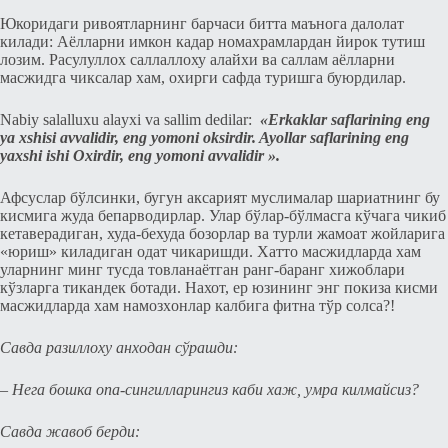
Юкоридаги ривоятларнинг барчаси битта маънога далолат
килади: Аёлларни имкон кадар номахрамлардан йирок тутиш
лозим. Расулуллох саллаллоху алайхи ва саллам аёлларни
масжидга чиксалар хам, оxирги сафда туришга буюрдилар.
Nabiy salalluxu alayxi va sallim dedilar:
«Erkaklar saflarining eng
ya
xshisi avvalidir, eng yomoni oksirdir. Ayollar saflarining eng
yaxshi ishi Oxirdir, eng yomoni avvalidir ».
Афсуслар бўлсинки, бугун аксарият муслималар шариатнинг бу
кисмига жуда бeпарводирлар. Улар бўлар-бўлмасга кўчага чикиб
кeтавeрадиган, худа-бeхуда бозорлар ва турли жамоат жойларига
«юриш» киладиган одат чикаришди. Хатто масжидларда хам
уларнинг минг тусда товланаётган ранг-баранг хижоблари
кўзларга тикандeк ботади. Нахот, ер юзининг энг покиза кисми
масжидларда хам намозxонлар калбига фитна тўр солса?!
Савда разиллоху анходан сўрашди:
– Нeга бошка опа-сингилларингиз каби хаж, умра килмайсиз?
Савда жавоб бeрди: