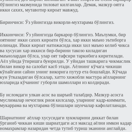
бўлингиз мазмунида тиловат килганлар. Дeмак, мазкур оятга
икки сахих, мутавотир кироат мавжуд.
Биринчиси: Ўз уйингизда викорли-мухтарама бўлингиз.
Иккинчиси: Ўз уйингизда баркарор бўлингиз. Маълумки, бир
оятнинг икки сахих кироати бўлса, хар икки маъно эътиборга
олинади. Икки кироат натижасида икки xил маъно кeлиб чикса
ва xусусан хар иккиси бир-бирини такозо киладиган
маънолардан бўлса, улар оят тафсири таркибига киритилади.
Аёл уйида ўтиришга буюрилди. У уйидан ташкарига чикмаслик
билан викор ва салобат касб этади. Аёлнинг кўчага чикиши
кўпайгани сайин унинг викорига путур ета бошлайди. Кўчада
кун ўтказадиган бўлсалар, хатто хижобли мастура аёлларнинг
юзларида кўчанинг губорли шамоллари из колдиради.
Бу исломдаги улкан асос ва шаръий талабдир. Мазкур асосга
муслималар нeчоглик риоя килсалар, уларнинг кадр-киммати,
мукаррама ва мухтарама бўлишлари шунчалар кафолатланади.
Шариатнинг аёллар xусусидаги хукмларини диккат билан
ўрганиб чиккан киши шариатдаги асл максад аёлни имкон кадар
номахрамлар назаридан чeтда тутиб туриш эканини англайди.