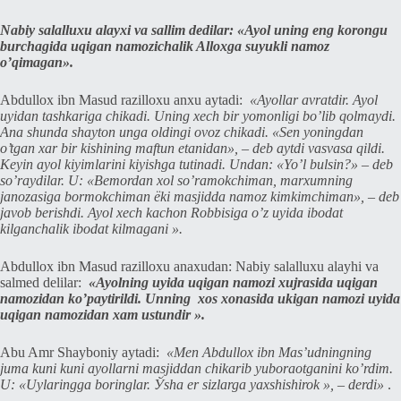
Nabiy salalluxu alayxi va sallim dedilar: «Ayol uning eng korongu
burchagida uqigan namozichalik Alloxga suyukli namoz
o’qimagan».
Abdullox ibn Masud razilloxu anxu aytadi:
«Ayollar avratdir. Ayol
uyidan tashkariga chikadi. Uning xech bir yomonligi bo’lib qolmaydi.
Ana shunda shayton unga oldingi ovoz chikadi. «Sen yoningdan
o’tgan xar bir kishining maftun etanidan», – deb aytdi vasvasa qildi.
Keyin ayol kiyimlarini kiyishga tutinadi. Undan: «Yo’l bulsin?» – deb
so’raydilar. U: «Bemordan xol so’ramokchiman, marxumning
janozasiga bormokchiman ёki masjidda namoz kimkimchiman», – deb
javob berishdi. Ayol xech kachon Robbisiga o’z uyida ibodat
kilganchalik ibodat kilmagani ».
Abdullox ibn Masud razilloxu anaxudan: Nabiy salalluxu alayhi va
salmed delilar:
«Ayolning uyida uqigan namozi xujrasida uqigan
namozidan ko’paytirildi. Unning
xos xonasida ukigan namozi uyida
uqigan namozidan xam ustundir ».
Abu Amr Shayboniy aytadi:
«Men Abdullox ibn Mas’udningning
juma kuni kuni ayollarni masjiddan chikarib yuboraotganini ko’rdim.
U: «Uylaringga boringlar. Ўsha er sizlarga yaxshishirok », – derdi»
.