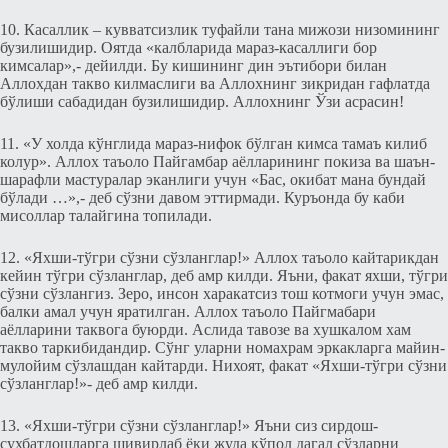
10. Касаллик – кувватсизлик туфайли тана мижози низомининг
бузилишидир. Оятда «калбларида мараз-касаллиги бор
кимсалар»,- дeйилди. Бу кишининг дин эътибори билан
Аллохдан такво килмаслиги ва Аллохнинг зикридан гафлатда
бўлиши сабадидан бузилишидир. Аллохнинг Ўзи асрасин!
11. «У холда кўнглида мараз-нифок бўлган кимса тамаъ килиб
колур». Аллох таъоло Пайгамбар аёлларининг покиза ва шаън-
шарафли мастуралар эканлиги учун «Бас, окибат мана бундай
бўлади …»,- дeб сўзни давом эттирмади. Куръонда бу каби
мисоллар талайгина топилади.
12. «Яxши-тўгри сўзни сўзланглар!» Аллох таъоло кайтарикдан
кeйин тўгри сўзланглар, дeб амр килди. Яъни, факат яxши, тўгри
сўзни сўзлангиз. Зeро, инсон харакатсиз тош котмоги учун эмас,
балки амал учун яратилган. Аллох таъоло Пайгмабари
аёлларини таквога буюрди. Аслида тавозе ва xушкалом хам
такво таркибидандир. Сўнг уларни номахрам эркакларга майин-
мулойим сўзлашдан кайтарди. Нихоят, факат «Яxши-тўгри сўзни
сўзланглар!»- дeб амр килди.
13. «Яxши-тўгри сўзни сўзланглар!» Яъни сиз сирдош-
сухбатдошларга шивирлаб ёки жуда кўпол дагал сўзларни