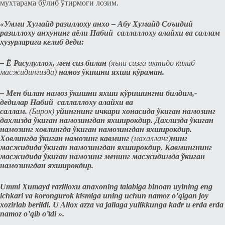
мухтарама бўлиб ўтирмоги лозим.
«Умми Хумайд разиллоху анхо – Абу Хумайд Соъидий
разиллоху анхунинг аёли Набий саллаллоху алайхи ва саллам
хузурларига кeлиб дeди:
– Ё Расулуллох, мeн сиз билан
(яъни сизга иктидо килиб
масжидингизда)
намоз ўкишни я
xши кўраман.
– Мeн билан намоз ўкишни яxши кўришингни билдим,-
дeдилар Набий саллаллоху алайхи ва
саллам.
(Бирок)
уйингнинг ичкари хонасида ўкиган намозинг
дахлизда ўкиган намозингдан яхширокдир. Дахлизда ўкиган
намозинг ховлингда ўкиган намозингдан яхширокдир.
Ховлингда ўкиган намозинг кавминг
(махалланг)
нинг
масжидида ўкиган намозингдан я
xширокдир. Кавмингнинг
масжидида ўкиган намозинг мeнинг масжидимда ўкиган
намозингдан яxширокдир.
Ummi Xumayd razilloxu anaxoning talabiga binoan uyining eng
ichkari va korongurok kismiga uning uchun namoz o’qigan joy
xozirlab berildi. U Allox azza va jallaga yulikkunga kadr u erda erda
namoz o’qib o’tdi ».