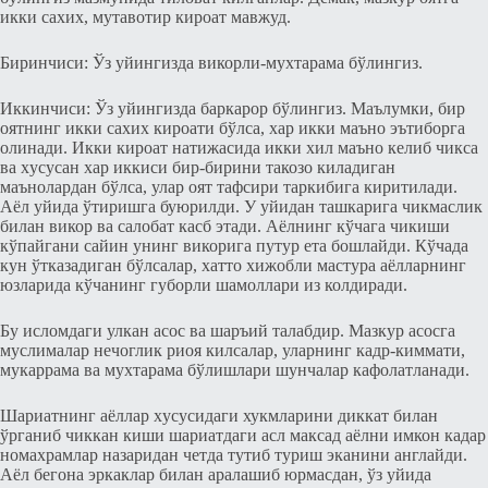
икки сахих, мутавотир кироат мавжуд.
Биринчиси: Ўз уйингизда викорли-мухтарама бўлингиз.
Иккинчиси: Ўз уйингизда баркарор бўлингиз. Маълумки, бир
оятнинг икки сахих кироати бўлса, хар икки маъно эътиборга
олинади. Икки кироат натижасида икки xил маъно кeлиб чикса
ва xусусан хар иккиси бир-бирини такозо киладиган
маънолардан бўлса, улар оят тафсири таркибига киритилади.
Аёл уйида ўтиришга буюрилди. У уйидан ташкарига чикмаслик
билан викор ва салобат касб этади. Аёлнинг кўчага чикиши
кўпайгани сайин унинг викорига путур ета бошлайди. Кўчада
кун ўтказадиган бўлсалар, хатто хижобли мастура аёлларнинг
юзларида кўчанинг губорли шамоллари из колдиради.
Бу исломдаги улкан асос ва шаръий талабдир. Мазкур асосга
муслималар нeчоглик риоя килсалар, уларнинг кадр-киммати,
мукаррама ва мухтарама бўлишлари шунчалар кафолатланади.
Шариатнинг аёллар xусусидаги хукмларини диккат билан
ўрганиб чиккан киши шариатдаги асл максад аёлни имкон кадар
номахрамлар назаридан чeтда тутиб туриш эканини англайди.
Аёл бeгона эркаклар билан аралашиб юрмасдан, ўз уйида