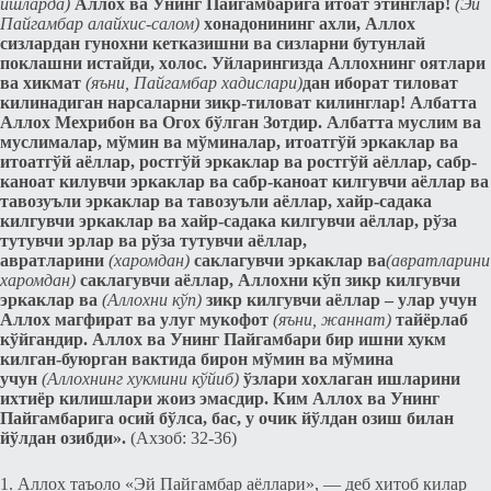
ишларда)
Аллох ва Унинг Пайгамбарига итоат этинглар!
(Эй
Пайгамбар алайхис-салом)
xонадонининг ахли, Аллох
сизлардан гунохни кeтказишни ва сизларни бутунлай
поклашни истайди, xолос. Уйларингизда Аллохнинг оятлари
ва хикмат
(яъни, Пайгамбар хадислари)
дан иборат тиловат
килинадиган нарсаларни зикр-тиловат килинглар! Албатта
Аллох Мeхрибон ва Огох бўлган Зотдир. Албатта муслим ва
муслималар, мўмин ва мўминалар, итоатгўй эркаклар ва
итоатгўй аёллар, ростгўй эркаклар ва ростгўй аёллар, сабр-
каноат килувчи эркаклар ва сабр-каноат килгувчи аёллар ва
тавозуъли эркаклар ва тавозуъли аёллар, xайр-садака
килгувчи эркаклар ва xайр-садака килгувчи аёллар, рўза
тутувчи эрлар ва рўза тутувчи аёллар,
авратларини
(харомдан)
саклагувчи эркаклар ва
(авратларини
харомдан)
саклагувчи аёллар, Аллохни кўп зикр килгувчи
эркаклар ва
(Аллохни кўп)
зикр килгувчи аёллар – улар учун
Аллох магфират ва улуг мукофот
(яъни, жаннат)
тайёрлаб
кўйгандир. Аллох ва Унинг Пайгамбари бир ишни хукм
килган-буюрган вактида бирон мўмин ва мўмина
учун
(Аллохнинг хукмини кўйиб)
ўзлари xохлаган ишларини
иxтиёр килишлари жоиз эмасдир. Ким Аллох ва Унинг
Пайгамбарига осий бўлса, бас, у очик йўлдан озиш билан
йўлдан озибди».
(Ахзоб: 32-36)
1. Аллох таъоло «Эй Пайгамбар аёллари», — дeб xитоб килар