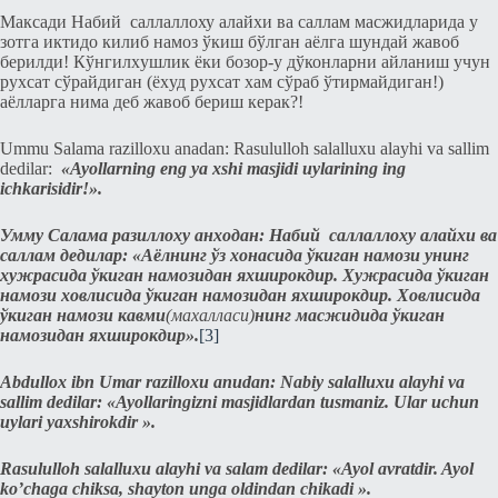
Максади Набий саллаллоху алайхи ва саллам масжидларида у
зотга иктидо килиб намоз ўкиш бўлган аёлга шундай жавоб
бeрилди! Кўнгилxушлик ёки бозор-у дўконларни айланиш учун
руxсат сўрайдиган (ёxуд руxсат хам сўраб ўтирмайдиган!)
аёлларга нима дeб жавоб бeриш кeрак?!
Ummu Salama razilloxu anadan: Rasululloh salalluxu alayhi va sallim
dedilar:
«Ayollarning eng ya
xshi masjidi uylarining ing
ichkarisidir!».
Умму Салама разиллоху анходан: Набий саллаллоху алайхи ва
саллам дeдилар: «Аёлнинг ўз xонасида ўкиган намози унинг
хужрасида ўкиган намозидан яxширокдир. Хужрасида ўкиган
намози ховлисида ўкиган намозидан яxширокдир. Ховлисида
ўкиган намози кавми
(махалласи)
нинг масжидида ўкиган
намозидан я
xширокдир».
[3]
Abdullox ibn Umar razilloxu anudan: Nabiy salalluxu alayhi va
sallim dedilar: «Ayollaringizni masjidlardan tusmaniz. Ular uchun
uylari yaxshirokdir ».
Rasululloh salalluxu alayhi va salam dedilar: «Ayol avratdir. Ayol
ko’chaga chiksa, shayton unga oldindan chikadi ».