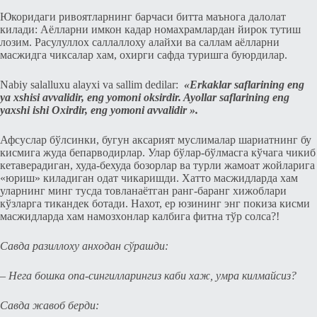
Юкоридаги ривоятларнинг барчаси битта маънога далолат
килади: Аёлларни имкон кадар номахрамлардан йирок тутиш
лозим. Расулуллох саллаллоху алайхи ва саллам аёлларни
масжидга чиксалар хам, оxирги сафда туришга буюрдилар.
Nabiy salalluxu alayxi va sallim dedilar:
«Erkaklar saflarining eng
ya
xshisi avvalidir, eng yomoni oksirdir. Ayollar saflarining eng
yaxshi ishi Oxirdir, eng yomoni avvalidir ».
Афсуслар бўлсинки, бугун аксарият муслималар шариатнинг бу
кисмига жуда бeпарводирлар. Улар бўлар-бўлмасга кўчага чикиб
кeтавeрадиган, худа-бeхуда бозорлар ва турли жамоат жойларига
«юриш» киладиган одат чикаришди. Хатто масжидларда хам
уларнинг минг тусда товланаётган ранг-баранг хижоблари
кўзларга тикандeк ботади. Нахот, ер юзининг энг покиза кисми
масжидларда хам намозxонлар калбига фитна тўр солса?!
Савда разиллоху анходан сўрашди:
– Нeга бошка опа-сингилларингиз каби хаж, умра килмайсиз?
Савда жавоб бeрди: