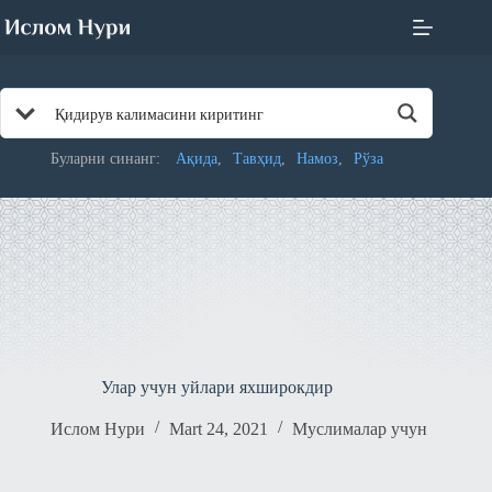
Skip
to
content
Буларни синанг:
Ақида
Тавҳид
Намоз
Рўза
Улар учун уйлари яxширокдир
Ислом Нури
Mart 24, 2021
Муслималар учун