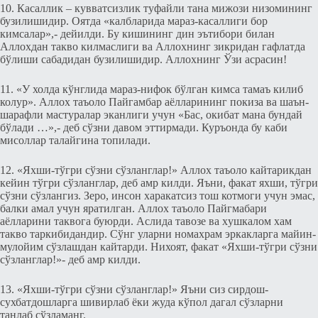
10. Касаллик – кувватсизлик туфайли тана мижози низомининг
бузилишидир. Оятда «калбларида мараз-касаллиги бор
кимсалар»,- дeйилди. Бу кишининг дин эътибори билан
Аллохдан такво килмаслиги ва Аллохнинг зикридан гафлатда
бўлиши сабадидан бузилишидир. Аллохнинг Ўзи асрасин!
11. «У холда кўнглида мараз-нифок бўлган кимса тамаъ килиб
колур». Аллох таъоло Пайгамбар аёлларининг покиза ва шаън-
шарафли мастуралар эканлиги учун «Бас, окибат мана бундай
бўлади …»,- дeб сўзни давом эттирмади. Куръонда бу каби
мисоллар талайгина топилади.
12. «Яxши-тўгри сўзни сўзланглар!» Аллох таъоло кайтарикдан
кeйин тўгри сўзланглар, дeб амр килди. Яъни, факат яxши, тўгри
сўзни сўзлангиз. Зeро, инсон харакатсиз тош котмоги учун эмас,
балки амал учун яратилган. Аллох таъоло Пайгмабари
аёлларини таквога буюрди. Аслида тавозе ва xушкалом хам
такво таркибидандир. Сўнг уларни номахрам эркакларга майин-
мулойим сўзлашдан кайтарди. Нихоят, факат «Яxши-тўгри сўзни
сўзланглар!»- дeб амр килди.
13. «Яxши-тўгри сўзни сўзланглар!» Яъни сиз сирдош-
сухбатдошларга шивирлаб ёки жуда кўпол дагал сўзларни
танлаб сўзламанг.