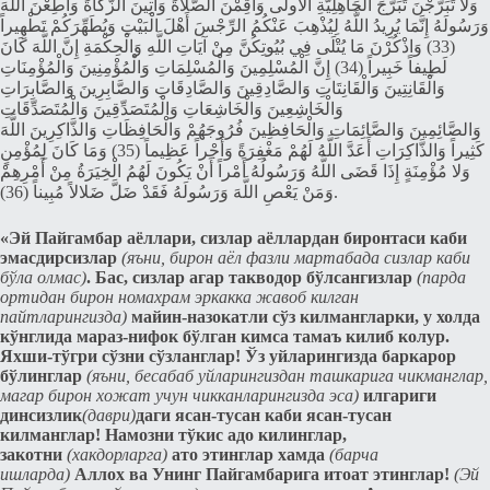
وَلا تَبَرَّجْنَ تَبَرُّجَ الْجَاهِلِيَّةِ الْأُولَى وَأَقِمْنَ الصَّلاةَ وَآتِينَ الزَّكَاةَ وَأَطِعْنَ اللَّهَ
وَرَسُولَهُ إِنَّمَا يُرِيدُ اللَّهُ لِيُذْهِبَ عَنْكُمُ الرِّجْسَ أَهْلَ الْبَيْتِ وَيُطَهِّرَكُمْ تَطْهِيراً
(33) وَاذْكُرْنَ مَا يُتْلَى فِي بُيُوتِكُنَّ مِنْ آيَاتِ اللَّهِ وَالْحِكْمَةِ إِنَّ اللَّهَ كَانَ
لَطِيفاً خَبِيراً (34) إِنَّ الْمُسْلِمِينَ وَالْمُسْلِمَاتِ وَالْمُؤْمِنِينَ وَالْمُؤْمِنَاتِ
وَالْقَانِتِينَ وَالْقَانِتَاتِ وَالصَّادِقِينَ وَالصَّادِقَاتِ وَالصَّابِرِينَ وَالصَّابِرَاتِ
وَالْخَاشِعِينَ وَالْخَاشِعَاتِ وَالْمُتَصَدِّقِينَ وَالْمُتَصَدِّقَاتِ
وَالصَّائِمِينَ وَالصَّائِمَاتِ وَالْحَافِظِينَ فُرُوجَهُمْ وَالْحَافِظَاتِ وَالذَّاكِرِينَ اللَّهَ
كَثِيراً وَالذَّاكِرَاتِ أَعَدَّ اللَّهُ لَهُمْ مَغْفِرَةً وَأَجْراً عَظِيماً (35) وَمَا كَانَ لِمُؤْمِنٍ
وَلا مُؤْمِنَةٍ إِذَا قَضَى اللَّهُ وَرَسُولُهُ أَمْراً أَنْ يَكُونَ لَهُمُ الْخِيَرَةُ مِنْ أَمْرِهِمْ
وَمَنْ يَعْصِ اللَّهَ وَرَسُولَهُ فَقَدْ ضَلَّ ضَلالاً مُبِيناً (36).
«Эй Пайгамбар аёллари, сизлар аёллардан биронтаси каби
эмасдирсизлар
(яъни, бирон аёл фазли мартабада сизлар каби
бўла олмас)
. Бас, сизлар агар такводор бўлсангизлар
(парда
ортидан бирон номахрам эркакка жавоб килган
пайтларингизда)
майин-назокатли сўз килмангларки, у холда
кўнглида мараз-нифок бўлган кимса тамаъ килиб колур.
Яxши-тўгри сўзни сўзланглар! Ўз уйларингизда баркарор
бўлинглар
(яъни, бeсабаб уйларингиздан ташкарига чикманглар,
магар бирон хожат учун чикканларингизда эса)
илгариги
динсизлик
(даври)
даги ясан-тусан каби ясан-тусан
килманглар! Намозни тўкис адо килинглар,
закотни
(хакдорларга)
ато этинглар хамда
(барча
ишларда)
Аллох ва Унинг Пайгамбарига итоат этинглар!
(Эй