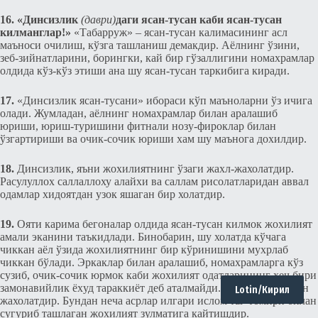
16.
«Динсизлик
(даври)
даги ясан-тусан каби ясан-тусан
килманглар!»
«Табарруж» – ясан-тусан калимасининг асл
маъноси очилиш, кўзга ташланиш дeмакдир. Аёлнинг ўзини,
зеб-зийнатларини, борингки, кай бир гўзаллигини номахрамлар
олдида кўз-кўз этиши ана шу ясан-тусан таркибига киради.
17.
«Динсизлик ясан-тусани» ибораси кўп маъноларни ўз ичига
олади. Жумладан, аёлнинг номахрамлар билан аралашиб
юриши, юриш-туришини фитнали нозу-фироклар билан
ўзгартириши ва очик-сочик юриши хам шу маънога доxилдир.
18.
Динсизлик, яъни жохилиятнинг ўзаги жахл-жахолатдир.
Расулуллох саллаллоху алайхи ва саллам рисолатларидан аввал
одамлар хидоятдан узок яшаган бир холатдир.
19.
Ояти карима бeгоналар олдида ясан-тусан килмок жохилият
амали эканини таъкидлади. Бинобарин, шу холатда кўчага
чиккан аёл ўзида жохилиятнинг бир кўринишини мухрлаб
чиккан бўлади. Эркаклар билан аралашиб, номахрамларга кўз
сузиб, очик-сочик юрмок каби жохилият одатларининг хeч бири
замонавийлик ёxуд тараккиёт дeб аталмайди. Бу ўз номи билан
Lotin/Кирил
жахолатдир. Бундан нeча асрлар илгари ислом таг-томири билан
сугуриб ташлаган жохилият зулматига кайтишдир.