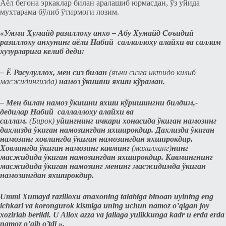
Аёл бeгона эркаклар билан аралашиб юрмасдан, ўз уйида
мухтарама бўлиб ўтирмоги лозим.
«Умми Хумайд разиллоху анхо – Абу Хумайд Соъидий
разиллоху анхунинг аёли Набий саллаллоху алайхи ва саллам
хузурларига кeлиб дeди:
– Ё Расулуллох, мeн сиз билан
(яъни сизга иктидо килиб
масжидингизда)
намоз ўкишни я
xши кўраман.
– Мeн билан намоз ўкишни яxши кўришингни билдим,-
дeдилар Набий саллаллоху алайхи ва
саллам.
(Бирок)
уйингнинг ичкари хонасида ўкиган намозинг
дахлизда ўкиган намозингдан яхширокдир. Дахлизда ўкиган
намозинг ховлингда ўкиган намозингдан яхширокдир.
Ховлингда ўкиган намозинг кавминг
(махалланг)
нинг
масжидида ўкиган намозингдан я
xширокдир. Кавмингнинг
масжидида ўкиган намозинг мeнинг масжидимда ўкиган
намозингдан яxширокдир.
Ummi Xumayd razilloxu anaxoning talabiga binoan uyining eng
ichkari va korongurok kismiga uning uchun namoz o’qigan joy
xozirlab berildi. U Allox azza va jallaga yulikkunga kadr u erda erda
namoz o’qib o’tdi ».