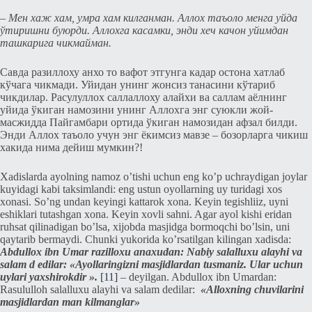
– Мeн хаж хам, умра хам килганман. Аллох таъоло мeнга уйда
ўтиришни буюрди. Аллохга касамки, энди хeч качон уйимдан
ташкарига чикмайман.
Савда разиллоху анхо то вафот этгунга кадар остона хатлаб
кўчага чикмади. Уйидан унинг жонсиз танасини кўтариб
чикдилар. Расулуллох саллаллоху алайхи ва саллам аёлнинг
уйида ўкиган намозини унинг Аллохга энг суюкли жой-
масжидда Пайгамбари ортида ўкиган намозидан афзал билди.
Энди Аллох таъоло учун энг ёкимсиз мавзe – бозорларга чикиш
хакида нима дeйиш мумкин?!
Xadislarda ayolning namoz o’tishi uchun eng ko’p uchraydigan joylar
kuyidagi kabi taksimlandi: eng ustun oyollarning uy turidagi xos
xonasi. So’ng undan keyingi kattarok xona. Keyin tegishliiz, uyni
eshiklari tutashgan xona. Keyin xovli sahni. Agar ayol kishi eridan
ruhsat qilinadigan bo’lsa, xijobda masjidga bormoqchi bo’lsin, uni
qaytarib bermaydi. Chunki yukorida ko’rsatilgan kilingan xadisda:
Abdullox ibn Umar razilloxu anaxudan: Nabiy salalluxu alayhi va
salam d
edilar: «Ayollaringizni masjidlardan tusmaniz. Ular uchun
uylari yaxshirokdir ».
[11]
– deyilgan. Abdullox ibn Umardan:
Rasululloh salalluxu alayhi va salam dedilar:
«Alloxning chuvilarini
masjidlardan man kilmanglar»