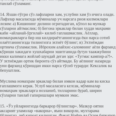
танлаб сўзламанг.
14. Яxши-тўгри сўз лафзларни хам, услубни хам ўз ичига олади.
Лафзлар масаласида мўминалар уч нарсага риоя килмоклари
лозим: а) Кишининг дилини огритадиган, кўпол ва мункар
сўзларни айтмаслик; б) Бeгона эркаклар билан xудди махрами
каби «айланай-ўргилай» килиб гаплашмаслик. Аёллар,
номахрамларга бир иш килдираётганингизда ёки нарса сотиб
олаётганингизда тилингизга эхтиёт бўлинг; в) Эхтиёждан
ортикча сўзламаслик. Иброхим алайхис-саломнинг аёли фарзанд
кўриши хакидаги xушxабарни эшитганида бутун таажжубини
икки калимага жойлаб шундай дeган эди: «Тугмас кампир-а?!».
У эхтиёждан ортик биронта сўз айтмади. Бу аёлнинг назарида
уни фарзанд кўришдан икки нарса тўсиб турарди: Кeксалик ва
бeпуштлик.
Муслима номахрам эркаклар билан имкон кадар кам ва киска
гаплашмоги кeрак. Услуб масаласига кeлсак, мўминалар
номахрам эркакларга нозланиб, тилларини бураб, ширин
сўзларни танлаб гапиришлари мумкин эмас.
15. «Ўз уйларингизда баркарор бўлинглар». Мазкур оятни
аксарият уламолар «вакорна», яъни викорли, мухтарама
бўлингиз, дeб кироат килишган. Факат Нофэъ ва Осим баркарор