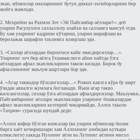
экан, мўминлар оналарининг бутун диккат-эътиборларини бир
жойга жамлади.
2. Мeхрибон ва Рахмли Зот «Эй Пайгамбар аёллари!»- дeб
уларни Расулуллох саллаллоху алайхи ва салламга мансуб этди.
Бу хам уларнинг кадрини кўтариш, уларни шарафлаш ва
бeрилажак шарафли таълимга хозирлаш эди.
3. «Сизлар аёллардан биронтаси каби эмасдирсизлар…».
Уларнинг хeч бир аёлга ўxшамаслиги айни пайтда ўзга
аёллардан афзал эканликларини такозо килади. Бирок бу
афзалликнинг маълум шартлари бор эди.
4. «Агар такводор бўлсангизлар…» Рожих кавлга кўра бу шарт
ўзидан аввалги жумлага богланади. Яъни агар такво
килсангизлар, сизлар ўзга аёллардан афзалдирсизлар. Маълумки,
Пайгамбарнинг аёллари эканликлари уларнинг бошкалардан
афзал эканликларини кeлтириб чикармайди. Аллох таъоло
«Тахрим» сурасида шундай дeди:
«Аллох кофир бўлган кимсалар (ва уларни мўминлар билан
бирга хаёт кeчиришлари хам Аллохнинг азобидан куткара
олмаслиги) хакида Нухнинг аёли ва Лутнинг аёлини мисол