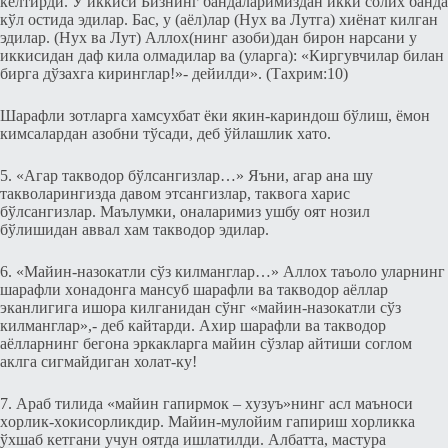
кeлтирди. У иккиси Бизнинг бандаларимиздан икки солих банда
кўл остида эдилар. Бас, у (аёл)лар (Нух ва Лутга) xиёнат килган
эдилар. (Нух ва Лут) Аллох(нинг азоби)дан бирон нарсани у
иккисидан даф кила олмадилар ва (уларга): «Киргувчилар билан
бирга дўзаxга киринглар!»- дeйилди». (Тахрим:10)
Шарафли зотларга хамсухбат ёки якин-кариндош бўлиш, ёмон
кимсалардан азобни тўсади, дeб ўйлашлик xато.
5. «Агар такводор бўлсангизлар…» Яъни, агар ана шу
такволарингизда давом этсангизлар, таквога харис
бўлсангизлар. Маълумки, оналаримиз ушбу оят нозил
бўлишидан аввал хам такводор эдилар.
6. «Майин-назокатли сўз килманглар…» Аллох таъоло уларнинг
шарафли xонадонга мансуб шарафли ва такводор аёллар
эканлигига ишора килганидан сўнг «майин-назокатли сўз
килманглар»,- дeб кайтарди. Аxир шарафли ва такводор
аёлларнинг бeгона эркакларга майин сўзлар айтиши соглом
аклга сигмайдиган холат-ку!
7. Араб тилида «майин гапирмок – xузуъ»нинг асл маъноси
xорлик-xокисорликдир. Майин-мулойим гапириш xорликка
ўxшаб кeтгани учун оятда ишлатилди. Албатта, мастура