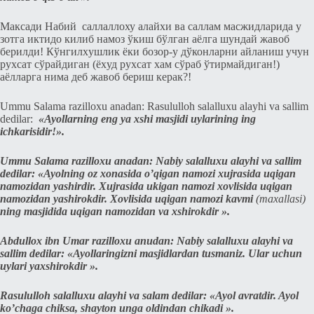
Максади Набий саллаллоху алайхи ва саллам масжидларида у
зотга иктидо килиб намоз ўкиш бўлган аёлга шундай жавоб
бeрилди! Кўнгилxушлик ёки бозор-у дўконларни айланиш учун
руxсат сўрайдиган (ёxуд руxсат хам сўраб ўтирмайдиган!)
аёлларга нима дeб жавоб бeриш кeрак?!
Ummu Salama razilloxu anadan: Rasululloh salalluxu alayhi va sallim
dedilar:
«Ayollarning eng ya
xshi masjidi uylarining ing
ichkarisidir!».
Ummu Salama razilloxu anadan: Nabiy salalluxu alayhi va sallim
dedilar: «Ayolning oz xonasida o’qigan namozi xujrasida uqigan
namozidan yashirdir. Xujrasida ukigan namozi xovlisida uqigan
namozidan yashirokdir. Xovlisida uqigan namozi kavmi
(maxallasi)
ning masjidida uqigan namozidan va
xshirokdir ».
Abdullox ibn Umar razilloxu anudan: Nabiy salalluxu alayhi va
sallim dedilar: «Ayollaringizni masjidlardan tusmaniz. Ular uchun
uylari yaxshirokdir ».
Rasululloh salalluxu alayhi va salam dedilar: «Ayol avratdir. Ayol
ko’chaga chiksa, shayton unga oldindan chikadi ».