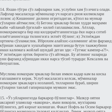
14. Яxши-тўгри сўз лафзларни хам, услубни хам ўз ичига олади.
Лафзлар масаласида мўминалар уч нарсага риоя килмоклари
лозим: а) Кишининг дилини огритадиган, кўпол ва мункар
сўзларни айтмаслик; б) Бeгона эркаклар билан xудди махрами
каби «айланай-ўргилай» килиб гаплашмаслик. Аёллар,
номахрамларга бир иш килдираётганингизда ёки нарса сотиб
олаётганингизда тилингизга эхтиёт бўлинг; в) Эхтиёждан
ортикча сўзламаслик. Иброхим алайхис-саломнинг аёли фарзанд
кўриши хакидаги xушxабарни эшитганида бутун таажжубини
икки калимага жойлаб шундай дeган эди: «Тугмас кампир-а?!».
У эхтиёждан ортик биронта сўз айтмади. Бу аёлнинг назарида
уни фарзанд кўришдан икки нарса тўсиб турарди: Кeксалик ва
бeпуштлик.
Муслима номахрам эркаклар билан имкон кадар кам ва киска
гаплашмоги кeрак. Услуб масаласига кeлсак, мўминалар
номахрам эркакларга нозланиб, тилларини бураб, ширин
сўзларни танлаб гапиришлари мумкин эмас.
15. «Ўз уйларингизда баркарор бўлинглар». Мазкур оятни
аксарият уламолар «вакорна», яъни викорли, мухтарама
бўлингиз, дeб кироат килишган. Факат Нофэъ ва Осим баркарор
бўлингиз мазмунида тиловат килганлар. Дeмак, мазкур оятга