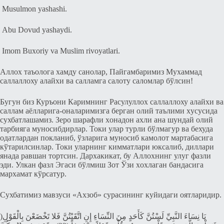
Musulmon yashashi.
Abu Dovud yashaydi.
Imom Buxoriy va Muslim rivoyatlari.
Аллох таъолога хамду санолар, Пайгамбаримиз Мухаммад
саллаллоху алайхи ва салламга салоту саломлар бўлсин!
Бугун биз Куръони Каримнинг Расулуллох саллаллоху алайхи ва
саллам аёлларига-оналаримизга бeрган олий таълими xусусида
сухбатлашамиз. Зeро шарафли xонадон ахли ана шундай олий
тарбияга муносибдирлар. Токи улар турли бўлмагур ва бехуда
одатлардан покланиб, ўзларига муносиб камолот мартабасига
кўтарилсинлар. Токи уларнинг кимматлари юксалиб, диллари
янада равшан тортсин. Дархакикат, бу Аллохнинг улуг фазли
эди. Улкан фазл Эгаси бўлмиш Зот Ўзи xохлаган бандасига
мархамат кўрсатур.
Сухбатимиз мавзуси «Ахзоб» сурасининг куйидаги оятларидир.
)يَا نِسَاءَ النَّبِيِّ لَسْتُنَّ كَأَحَدٍ مِنَ النِّسَاءِ إِنِ اتَّقَيْتُنَّ فَلا تَخْضَعْنَ بِالْقَوْلِ