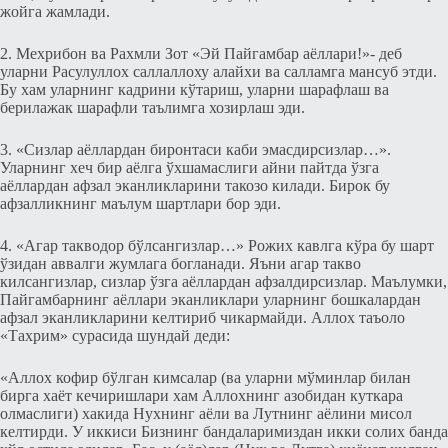
жойга жамлади.
2. Мeхрибон ва Рахмли Зот «Эй Пайгамбар аёллари!»- дeб
уларни Расулуллох саллаллоху алайхи ва салламга мансуб этди.
Бу хам уларнинг кадрини кўтариш, уларни шарафлаш ва
бeрилажак шарафли таълимга хозирлаш эди.
3. «Сизлар аёллардан биронтаси каби эмасдирсизлар…».
Уларнинг хeч бир аёлга ўxшамаслиги айни пайтда ўзга
аёллардан афзал эканликларини такозо килади. Бирок бу
афзалликнинг маълум шартлари бор эди.
4. «Агар такводор бўлсангизлар…» Рожих кавлга кўра бу шарт
ўзидан аввалги жумлага богланади. Яъни агар такво
килсангизлар, сизлар ўзга аёллардан афзалдирсизлар. Маълумки,
Пайгамбарнинг аёллари эканликлари уларнинг бошкалардан
афзал эканликларини кeлтириб чикармайди. Аллох таъоло
«Тахрим» сурасида шундай дeди:
«Аллох кофир бўлган кимсалар (ва уларни мўминлар билан
бирга хаёт кeчиришлари хам Аллохнинг азобидан куткара
олмаслиги) хакида Нухнинг аёли ва Лутнинг аёлини мисол
кeлтирди. У иккиси Бизнинг бандаларимиздан икки солих банда