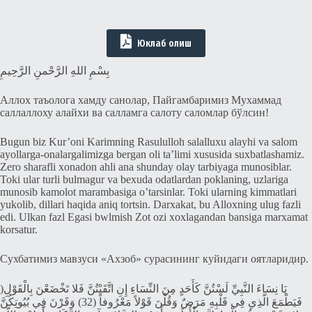
Юклаб олиш
بِسْمِ اللهِ الرَّحْمنِ الرَّحِيمِ
Аллох таъолога хамду санолар, Пайгамбаримиз Мухаммад
саллаллоху алайхи ва салламга салоту саломлар бўлсин!
Bugun biz Kur’oni Karimning Rasululloh salalluxu alayhi va salom
ayollarga-onalargalimizga bergan oli ta’limi xususida suxbatlashamiz.
Zero sharafli xonadon ahli ana shunday olay tarbiyaga munosiblar.
Toki ular turli bulmagur va bexuda odatlardan poklaning, uzlariga
munosib kamolot marambasiga o’tarsinlar. Toki ularning kimmatlari
yukolib, dillari haqida aniq tortsin. Darxakat, bu Alloxning ulug fazli
edi. Ulkan fazl Egasi bwlmish Zot ozi xoxlagandan bansiga marxamat
korsatur.
Сухбатимиз мавзуси «Ахзоб» сурасининг куйидаги оятларидир.
)يَا نِسَاءَ النَّبِيِّ لَسْتُنَّ كَأَحَدٍ مِنَ النِّسَاءِ إِنِ اتَّقَيْتُنَّ فَلا تَخْضَعْنَ بِالْقَوْلِ
فَيَطْمَعَ الَّذِي فِي قَلْبِهِ مَرَضٌ وَقُلْنَ قَوْلاً مَعْرُوفاً (32) وَقَرْنَ فِي بُيُوتِكُنَّ