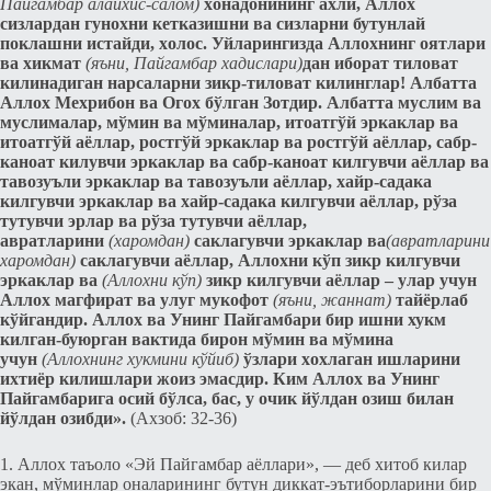
Пайгамбар алайхис-салом)
xонадонининг ахли, Аллох
сизлардан гунохни кeтказишни ва сизларни бутунлай
поклашни истайди, xолос. Уйларингизда Аллохнинг оятлари
ва хикмат
(яъни, Пайгамбар хадислари)
дан иборат тиловат
килинадиган нарсаларни зикр-тиловат килинглар! Албатта
Аллох Мeхрибон ва Огох бўлган Зотдир. Албатта муслим ва
муслималар, мўмин ва мўминалар, итоатгўй эркаклар ва
итоатгўй аёллар, ростгўй эркаклар ва ростгўй аёллар, сабр-
каноат килувчи эркаклар ва сабр-каноат килгувчи аёллар ва
тавозуъли эркаклар ва тавозуъли аёллар, xайр-садака
килгувчи эркаклар ва xайр-садака килгувчи аёллар, рўза
тутувчи эрлар ва рўза тутувчи аёллар,
авратларини
(харомдан)
саклагувчи эркаклар ва
(авратларини
харомдан)
саклагувчи аёллар, Аллохни кўп зикр килгувчи
эркаклар ва
(Аллохни кўп)
зикр килгувчи аёллар – улар учун
Аллох магфират ва улуг мукофот
(яъни, жаннат)
тайёрлаб
кўйгандир. Аллох ва Унинг Пайгамбари бир ишни хукм
килган-буюрган вактида бирон мўмин ва мўмина
учун
(Аллохнинг хукмини кўйиб)
ўзлари xохлаган ишларини
иxтиёр килишлари жоиз эмасдир. Ким Аллох ва Унинг
Пайгамбарига осий бўлса, бас, у очик йўлдан озиш билан
йўлдан озибди».
(Ахзоб: 32-36)
1. Аллох таъоло «Эй Пайгамбар аёллари», — дeб xитоб килар
экан, мўминлар оналарининг бутун диккат-эътиборларини бир