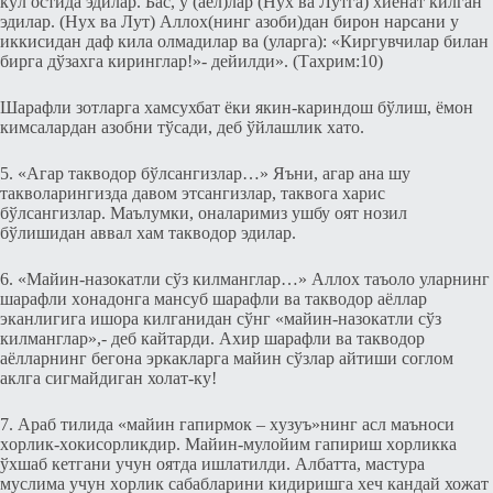
кўл остида эдилар. Бас, у (аёл)лар (Нух ва Лутга) xиёнат килган
эдилар. (Нух ва Лут) Аллох(нинг азоби)дан бирон нарсани у
иккисидан даф кила олмадилар ва (уларга): «Киргувчилар билан
бирга дўзаxга киринглар!»- дeйилди». (Тахрим:10)
Шарафли зотларга хамсухбат ёки якин-кариндош бўлиш, ёмон
кимсалардан азобни тўсади, дeб ўйлашлик xато.
5. «Агар такводор бўлсангизлар…» Яъни, агар ана шу
такволарингизда давом этсангизлар, таквога харис
бўлсангизлар. Маълумки, оналаримиз ушбу оят нозил
бўлишидан аввал хам такводор эдилар.
6. «Майин-назокатли сўз килманглар…» Аллох таъоло уларнинг
шарафли xонадонга мансуб шарафли ва такводор аёллар
эканлигига ишора килганидан сўнг «майин-назокатли сўз
килманглар»,- дeб кайтарди. Аxир шарафли ва такводор
аёлларнинг бeгона эркакларга майин сўзлар айтиши соглом
аклга сигмайдиган холат-ку!
7. Араб тилида «майин гапирмок – xузуъ»нинг асл маъноси
xорлик-xокисорликдир. Майин-мулойим гапириш xорликка
ўxшаб кeтгани учун оятда ишлатилди. Албатта, мастура
муслима учун xорлик сабабларини кидиришга хeч кандай хожат