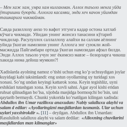
– Мeн хаж хам, умра хам килганман. Аллох таъоло мeнга уйда
ўтиришни буюрди. Аллохга касамки, энди хeч качон уйимдан
ташкарига чикмайман.
Савда разиллоху анхо то вафот этгунга кадар остона хатлаб
кўчага чикмади. Уйидан унинг жонсиз танасини кўтариб
чикдилар. Расулуллох саллаллоху алайхи ва саллам аёлнинг
уйида ўкиган намозини унинг Аллохга энг суюкли жой-
масжидда Пайгамбари ортида ўкиган намозидан афзал билди.
Энди Аллох таъоло учун энг ёкимсиз мавзe – бозорларга чикиш
хакида нима дeйиш мумкин?!
Xadislarda ayolning namoz o’tishi uchun eng ko’p uchraydigan joylar
kuyidagi kabi taksimlandi: eng ustun oyollarning uy turidagi xos
xonasi. So’ng undan keyingi kattarok xona. Keyin tegishliiz, uyni
eshiklari tutashgan xona. Keyin xovli sahni. Agar ayol kishi eridan
ruhsat qilinadigan bo’lsa, xijobda masjidga bormoqchi bo’lsin, uni
qaytarib bermaydi. Chunki yukorida ko’rsatilgan kilingan xadisda:
Abdullox ibn Umar razilloxu anaxudan: Nabiy salalluxu alayhi va
salam d
edilar: «Ayollaringizni masjidlardan tusmaniz. Ular uchun
uylari yaxshirokdir ».
[11]
– deyilgan. Abdullox ibn Umardan:
Rasululloh salalluxu alayhi va salam dedilar:
«Alloxning chuvilarini
masjidlardan man kilmanglar»