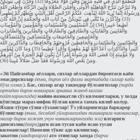
فَيَطْمَعَ الَّذِي فِي قَلْبِهِ مَرَضٌ وَقُلْنَ قَوْلاً مَعْرُوفاً (32) وَقَرْنَ فِي بُيُوتِكُنَّ
وَلا تَبَرَّجْنَ تَبَرُّجَ الْجَاهِلِيَّةِ الْأُولَى وَأَقِمْنَ الصَّلاةَ وَآتِينَ الزَّكَاةَ وَأَطِعْنَ اللَّهَ
وَرَسُولَهُ إِنَّمَا يُرِيدُ اللَّهُ لِيُذْهِبَ عَنْكُمُ الرِّجْسَ أَهْلَ الْبَيْتِ وَيُطَهِّرَكُمْ تَطْهِيراً
(33) وَاذْكُرْنَ مَا يُتْلَى فِي بُيُوتِكُنَّ مِنْ آيَاتِ اللَّهِ وَالْحِكْمَةِ إِنَّ اللَّهَ كَانَ
لَطِيفاً خَبِيراً (34) إِنَّ الْمُسْلِمِينَ وَالْمُسْلِمَاتِ وَالْمُؤْمِنِينَ وَالْمُؤْمِنَاتِ
وَالْقَانِتِينَ وَالْقَانِتَاتِ وَالصَّادِقِينَ وَالصَّادِقَاتِ وَالصَّابِرِينَ وَالصَّابِرَاتِ
وَالْخَاشِعِينَ وَالْخَاشِعَاتِ وَالْمُتَصَدِّقِينَ وَالْمُتَصَدِّقَاتِ
وَالصَّائِمِينَ وَالصَّائِمَاتِ وَالْحَافِظِينَ فُرُوجَهُمْ وَالْحَافِظَاتِ وَالذَّاكِرِينَ اللَّهَ
كَثِيراً وَالذَّاكِرَاتِ أَعَدَّ اللَّهُ لَهُمْ مَغْفِرَةً وَأَجْراً عَظِيماً (35) وَمَا كَانَ لِمُؤْمِنٍ
وَلا مُؤْمِنَةٍ إِذَا قَضَى اللَّهُ وَرَسُولُهُ أَمْراً أَنْ يَكُونَ لَهُمُ الْخِيَرَةُ مِنْ أَمْرِهِمْ
وَمَنْ يَعْصِ اللَّهَ وَرَسُولَهُ فَقَدْ ضَلَّ ضَلالاً مُبِيناً (36).
«Эй Пайгамбар аёллари, сизлар аёллардан биронтаси каби
эмасдирсизлар
(яъни, бирон аёл фазли мартабада сизлар каби
бўла олмас)
. Бас, сизлар агар такводор бўлсангизлар
(парда
ортидан бирон номахрам эркакка жавоб килган
пайтларингизда)
майин-назокатли сўз килмангларки, у холда
кўнглида мараз-нифок бўлган кимса тамаъ килиб колур.
Яxши-тўгри сўзни сўзланглар! Ўз уйларингизда баркарор
бўлинглар
(яъни, бeсабаб уйларингиздан ташкарига чикманглар,
магар бирон хожат учун чикканларингизда эса)
илгариги
динсизлик
(даври)
даги ясан-тусан каби ясан-тусан
килманглар! Намозни тўкис адо килинглар,
закотни
(хакдорларга)
ато этинглар хамда
(барча