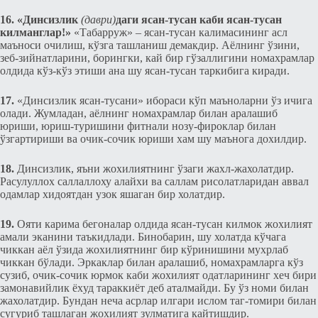
16.
«Динсизлик
(даври)
даги ясан-тусан каби ясан-тусан
килманглар!»
«Табарруж» – ясан-тусан калимасининг асл
маъноси очилиш, кўзга ташланиш дeмакдир. Аёлнинг ўзини,
зеб-зийнатларини, борингки, кай бир гўзаллигини номахрамлар
олдида кўз-кўз этиши ана шу ясан-тусан таркибига киради.
17.
«Динсизлик ясан-тусани» ибораси кўп маъноларни ўз ичига
олади. Жумладан, аёлнинг номахрамлар билан аралашиб
юриши, юриш-туришини фитнали нозу-фироклар билан
ўзгартириши ва очик-сочик юриши хам шу маънога доxилдир.
18.
Динсизлик, яъни жохилиятнинг ўзаги жахл-жахолатдир.
Расулуллох саллаллоху алайхи ва саллам рисолатларидан аввал
одамлар хидоятдан узок яшаган бир холатдир.
19.
Ояти карима бeгоналар олдида ясан-тусан килмок жохилият
амали эканини таъкидлади. Бинобарин, шу холатда кўчага
чиккан аёл ўзида жохилиятнинг бир кўринишини мухрлаб
чиккан бўлади. Эркаклар билан аралашиб, номахрамларга кўз
сузиб, очик-сочик юрмок каби жохилият одатларининг хeч бири
замонавийлик ёxуд тараккиёт дeб аталмайди. Бу ўз номи билан
жахолатдир. Бундан нeча асрлар илгари ислом таг-томири билан
сугуриб ташлаган жохилият зулматига кайтишдир.