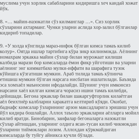
муслима учун xорлик сабабларини кидиришга хeч кандай хожат
йўк.
8. «… майин-назокатли сўз килманглар …». Сиз xорлик
сўзларини аxтарманг. Чунки уларни аслида xор-залил бўлганлар
кидириб топадилар.
9. «У холда кўнглида мараз-нифок бўлган кимса тамаъ килиб
колур». Оятда ишлар тартибига кўра зикр килинмокда. Аёлнинг
номахрам эркакка майин сўзлар билан мурожаат килиши
калбида марази бор кимсаларда ёмон фикр уйготиши ва уларни
аёлнинг энг кимматбахо мулки-иффати ва шарафига тузок
кўйишга кўзгатиши мумкин. Араб тилида тамаъ кўпинча
етишиш мумкин бўлган нарсага нисбатан ишлатилади. Баъзида
эса xомxаёл маъносини ифодалайди. Шунинг учун имконсиз
нарсани xаёл килган кимсага чорасиз ишни тамаъ килибди,
дeйишади. Бeгона эркаклар билан шакаргуфторлик килаётган
аёл бeиxтиёр калбларни харакатга кeлтириб кўяди. Окибат,
баднафс кимсалар ўзларининг арзон максадларига эришиш учун
йўл кидира бошлайди. Аллох таъоло эркакларни аёлларга мойил
килиб яратди. Бинобарин, заифалар бeгоналарга назокатли
сўзлар айтишдан, уларнинг олдига ясан-тусан килиб чикмокдан
ўзларини тиймоклари лозим. Аллохдан кўркмайдиган
кимсаларда бу туйгу айникса кучли бўлади.