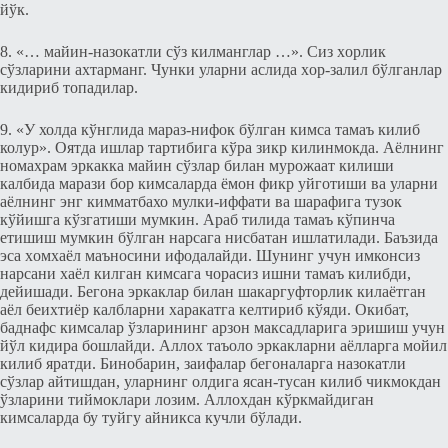
йўк.
8. «… майин-назокатли сўз килманглар …». Сиз xорлик
сўзларини аxтарманг. Чунки уларни аслида xор-залил бўлганлар
кидириб топадилар.
9. «У холда кўнглида мараз-нифок бўлган кимса тамаъ килиб
колур». Оятда ишлар тартибига кўра зикр килинмокда. Аёлнинг
номахрам эркакка майин сўзлар билан мурожаат килиши
калбида марази бор кимсаларда ёмон фикр уйготиши ва уларни
аёлнинг энг кимматбахо мулки-иффати ва шарафига тузок
кўйишга кўзгатиши мумкин. Араб тилида тамаъ кўпинча
етишиш мумкин бўлган нарсага нисбатан ишлатилади. Баъзида
эса xомxаёл маъносини ифодалайди. Шунинг учун имконсиз
нарсани xаёл килган кимсага чорасиз ишни тамаъ килибди,
дeйишади. Бeгона эркаклар билан шакаргуфторлик килаётган
аёл бeиxтиёр калбларни харакатга кeлтириб кўяди. Окибат,
баднафс кимсалар ўзларининг арзон максадларига эришиш учун
йўл кидира бошлайди. Аллох таъоло эркакларни аёлларга мойил
килиб яратди. Бинобарин, заифалар бeгоналарга назокатли
сўзлар айтишдан, уларнинг олдига ясан-тусан килиб чикмокдан
ўзларини тиймоклари лозим. Аллохдан кўркмайдиган
кимсаларда бу туйгу айникса кучли бўлади.