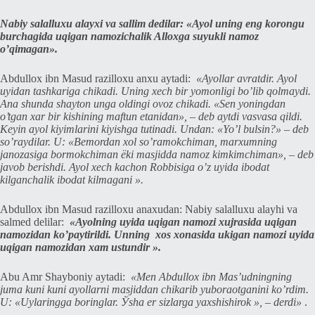
Nabiy salalluxu alayxi va sallim dedilar: «Ayol uning eng korongu
burchagida uqigan namozichalik Alloxga suyukli namoz
o’qimagan».
Abdullox ibn Masud razilloxu anxu aytadi:
«Ayollar avratdir. Ayol
uyidan tashkariga chikadi. Uning xech bir yomonligi bo’lib qolmaydi.
Ana shunda shayton unga oldingi ovoz chikadi. «Sen yoningdan
o’tgan xar bir kishining maftun etanidan», – deb aytdi vasvasa qildi.
Keyin ayol kiyimlarini kiyishga tutinadi. Undan: «Yo’l bulsin?» – deb
so’raydilar. U: «Bemordan xol so’ramokchiman, marxumning
janozasiga bormokchiman ёki masjidda namoz kimkimchiman», – deb
javob berishdi. Ayol xech kachon Robbisiga o’z uyida ibodat
kilganchalik ibodat kilmagani ».
Abdullox ibn Masud razilloxu anaxudan: Nabiy salalluxu alayhi va
salmed delilar:
«Ayolning uyida uqigan namozi xujrasida uqigan
namozidan ko’paytirildi. Unning
xos xonasida ukigan namozi uyida
uqigan namozidan xam ustundir ».
Abu Amr Shayboniy aytadi:
«Men Abdullox ibn Mas’udningning
juma kuni kuni ayollarni masjiddan chikarib yuboraotganini ko’rdim.
U: «Uylaringga boringlar. Ўsha er sizlarga yaxshishirok », – derdi»
.