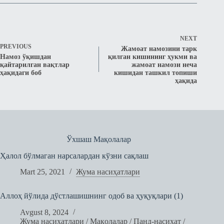
NEXT
PREVIOUS
Жамоат намозини тарк
Намоз ўқишдан
қилган кишининг ҳукми ва
қайтарилган вақтлар
жамоат намози неча
ҳақидаги боб
кишидан ташкил топиши
ҳақида
Ўхшаш Мақолалар
Ҳалол бўлмаган нарсалардан кўзни сақлаш
Mart 25, 2021
Жума насиҳатлари
Аллоҳ йўлида дўстлашишнинг одоб ва ҳуқуқлари (1)
Avgust 8, 2024
Жума насиҳатлари
/
Мақолалар
/
Панд-насиҳат
/