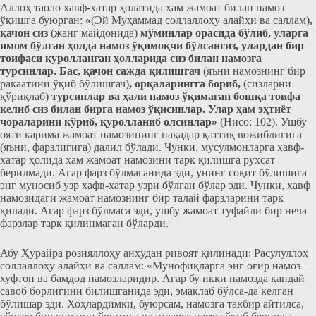
Аллоҳ таоло хавф-хатар ҳолатида ҳам жамоат билан намоз
ўқишга буюрган:
«
(Эй Муҳаммад соллаллоҳу алайҳи ва саллам)
,
қачон сиз
(жанг майдонида)
мўминлар орасида бўлиб, уларга
имом бўлган ҳолда намоз ўқимоқчи бўлсангиз, улардан бир
тоифаси қуролланган ҳолларида сиз билан намозга
турсинлар. Бас, қачон сажда қилишгач
(яъни намознинг бир
ракаатини ўқиб бўлишгач)
, орқаларингга бориб,
(сизларни
қўриқлаб)
турсинлар ва ҳали намоз ўқимаган бошқа тоифа
келиб сиз билан бирга намоз ўқисинлар. Улар ҳам эҳтиёт
чораларини кўриб, қуролланиб олсинлар»
(Нисо: 102). Ушбу
ояти карима жамоат намозининг нақадар қаттиқ вожиблигига
(яъни, фарзлигига) далил бўлади. Чунки, мусулмонларга хавф-
хатар ҳолида ҳам жамоат намозини тарк қилишга рухсат
берилмади. Агар фарз бўлмаганида эди, унинг соқит бўлишига
энг муносиб узр хафв-хатар узри бўлган бўлар эди. Чунки, хавф
намозидаги жамоат намознинг бир талай фарзларини тарк
қилади. Агар фарз бўлмаса эди, ушбу жамоат туфайли бир неча
фарзлар тарк қилинмаган бўларди.
Абу Ҳурайра розияллоҳу анҳудан ривоят қилинади: Расулуллоҳ
соллаллоҳу алайҳи ва саллам: «Мунофиқларга энг оғир намоз –
хуфтон ва бамдод намозларидир. Агар бу икки намозда қандай
савоб борлигини билишганида эди, эмаклаб бўлса-да келган
бўлишар эди. Хоҳлардимки, буюрсам, намозга такбир айтилса,