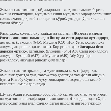
Жамоат намозининг фойдаларидан – жоҳилга таълим бериш,
ажрни кўпайтириш, мусулмон киши мусулмон биродарларининг
солиҳ амаллар қилаётганларини кўриб, улардан ўрнак олиши
ҳосил бўлади.
Расулуллоҳ соллаллоҳу алайҳи ва саллам:
«Жамоат намози
ёлғиз кишининг намозидан йигирма етти даража ортиқдир»
,
деганлар (Бухорий (645), Муслим (650) Ибн Умар розияллоҳу
анҳумодан ривоят қилганлар). Бир ривоятда:
«йигирма беш
даража ортиқ»
, деганлар. (Бухорий (646) Абу Саид розияллоҳу
анҳудан, Бухорий (647) ва Муслим (649) Абу Ҳурайра
розияллоҳу анҳудан ривоят қилганлар).
Жамоат намози эркакларга муқимликда ҳам, сафарда ҳам,
омонлик ҳолатда ҳам, хавф-хатар ҳолатида ҳам фарзи айндир.
Бунга Китобу Суннат, мусулмонларнинг асрлар оша қилиб
келаётган амали далилдир.
Шу сабабдан масжидлар обод бўлиб келаётир, улар учун имом
ва муаззинлик вазифалари тайинланган, баланд овозда: «Ҳайя
алас-солат, ҳайя алал-фалаҳ» деган нидолар янграб турибди.