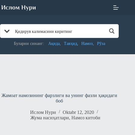
Skip
to
content
Буларни синанг:
Ақида
Тавҳид
Намоз
Рўза
Жамоат намозининг фарзлиги ва унинг фазли ҳақидаги
боб
Ислом Нури
Oktabr 12, 2020
Жума насиҳатлари
,
Намоз китоби