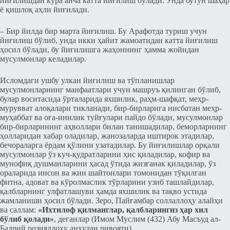
йиғилишдан кўра анча катта йиғилиш бўлади. Унда бутун шаҳар
ё қишлоқ аҳли йиғилади.
– Бир йилда бир марта йиғилиш. Бу Арафотда туриш учун
йиғилиш бўлиб, унда икки ҳайит жамоатидан катта йиғилиш
ҳосил бўлади, бу йиғилишга жаҳоннинг ҳамма жойидан
мусулмонлар келадилар.
Исломдаги ушбу улкан йиғилиш ва тўпланишлар
мусулмонларнинг манфаатлари учун машруъ қилинган бўлиб,
булар воситасида ўрталарида яхшилик, раҳм-шафқат, меҳр-
мурувват алоқалари тикланади, бир-бирларига нисбатан меҳр-
муҳаббат ва оға-инилик туйғулари пайдо бўлади, мусулмонлар
бир-бирларининг аҳволлари билан танишадилар, беморларнинг
ҳолларидан хабар оладилар, жанозаларда иштирок этадилар,
бечораларга ёрдам қўлини узатадилар. Бу йиғилишлар орқали
мусулмонлар ўз куч-қудратларини ҳис қиладилар, кофир ва
мунофиқ душманларини ҳасад ўтида жизғанак қиладилар, ўз
ораларида инсон ва жин шайтонлари томонидан тўқилган
фитна, адоват ва кўролмаслик тўрларини узиб ташлайдилар,
қалбларнинг улфатлашуви ҳамда яхшилик ва тақво устида
жамланиши ҳосил бўлади. Зеро, Пайғамбар соллаллоҳу алайҳи
ва саллам:
«Ихтилоф қилманглар, қалбларингиз ҳар хил
бўлиб қолади»
, деганлар (Имом Муслим (432) Абу Масъуд ал-
Бадрий розияллоҳу анҳудан ривояти).