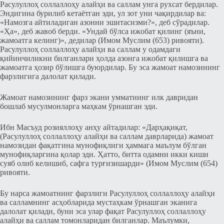
Расулуллоҳ соллаллоҳу алайҳи ва саллам унга рухсат бердилар.
Эндигина бурилиб кетаётган эди, ул зот уни чақирдилар ва:
«Намозга айтиладиган азонни эшитасизми?», деб сўрадилар.
«Ҳа», деб жавоб берди. «Ундай бўлса ижобат қилинг (яъни,
жамоатга келинг)», дедилар (Имом Муслим (653) ривояти).
Расулуллоҳ соллаллоҳу алайҳи ва саллам у одамдаги
қийинчиликни билганлари ҳолда азонга ижобат қилишга ва
жамоатга ҳозир бўлишга буюрдилар. Бу эса жамоат намозининг
фарзлигига далолат қилади.
Жамоат намозининг фарз экани умматнинг илк давридан
бошлаб мусулмонларга маҳкам ўрнашган эди.
Ибн Масъуд розияллоҳу анҳу айтадилар: «Дарҳақиқат,
(Расулуллоҳ соллаллоҳу алайҳи ва саллам даврларида) жамоат
намозидан фақатгина мунофиқлиги ҳаммага маълум бўлган
мунофиқларгина қолар эди. Ҳатто, битта одамни икки киши
суяб олиб келишиб, сафга турғизишарди» (Имом Муслим (654)
ривояти.
Бу нарса жамоатнинг фарзлиги Расулуллоҳ соллаллоҳу алайҳи
ва салламнинг асҳобларида мустаҳкам ўрнашган эканига
далолат қилади, буни эса улар фақат Расулуллоҳ соллаллоҳу
алайҳи ва саллам томонларидан билганлар. Маълумки,