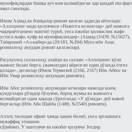
мунофиқлардан бошқа ҳеч ким қолмайдиган ҳар қандай иш фарз
амал саналади.
Имом Аҳмад ва бошқалар ривоят қилган ҳадисда айтилади:
«Аллоҳнинг нидо қилувчиси «Нажотга келинглар» деб намозга
чақираётганини эшитиб туриб, унга ижобат қилмаслик жафо
устига жафо, куфр ва мунофиқликдир» (Аҳмад (3/439, №15627),
Табароний «Ал-кабир»да (20/183, №394) Муоз ибн Анас
розияллоҳу анҳудан ривоят қилганлар).
Расулуллоҳ соллаллоҳу алайҳи ва саллам: «Аллоҳнинг қўли
жамоат билан бирга, (жамоатдан) айрилган одам дўзахда ёлғиз
қолади», деганлар (Имом Термизий (2166, 2167) Ибн Аббос ва
Ибн Умар розияллоҳу анҳумдан ривояти).
Ибн Абос розияллоҳу анҳумодан кечалари намозда қоим,
кундузлари рўзадор бўлувчи, бироқ жумъа ва жамоатга
келмайдиган одам ҳақида сўралганда: «У дўзахда» деб жавоб
берганлар (Ибн Аби Шайба (1/480, №5540) ривояти).
Аллоҳ таолодан офият ҳамда ҳақни билиб, унга эргашишга
муваффақ этишини
сўраймиз, У эшитувчи ва ижобат қилувчи Зотдир.