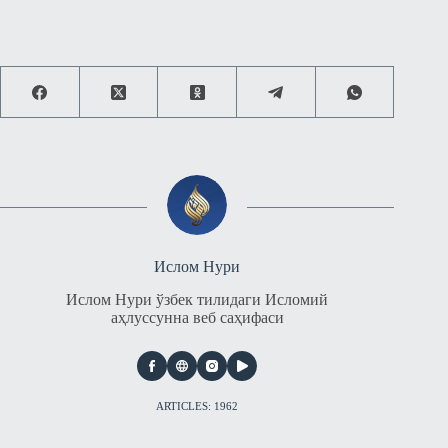
Ислом Нури
Ислом Нури ўзбек тилидаги Исломий
аҳлуссунна веб саҳифаси
ARTICLES: 1962