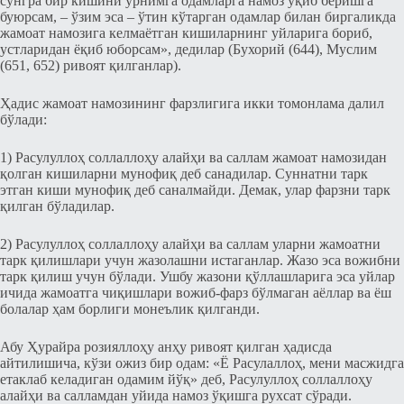
сўнгра бир кишини ўрнимга одамларга намоз ўқиб беришга
буюрсам, – ўзим эса – ўтин кўтарган одамлар билан биргаликда
жамоат намозига келмаётган кишиларнинг уйларига бориб,
устларидан ёқиб юборсам», дедилар (Бухорий (644), Муслим
(651, 652) ривоят қилганлар).
Ҳадис жамоат намозининг фарзлигига икки томонлама далил
бўлади:
1) Расулуллоҳ соллаллоҳу алайҳи ва саллам жамоат намозидан
қолган кишиларни мунофиқ деб санадилар. Суннатни тарк
этган киши мунофиқ деб саналмайди. Демак, улар фарзни тарк
қилган бўладилар.
2) Расулуллоҳ соллаллоҳу алайҳи ва саллам уларни жамоатни
тарк қилишлари учун жазолашни истаганлар. Жазо эса вожибни
тарк қилиш учун бўлади. Ушбу жазони қўллашларига эса уйлар
ичида жамоатга чиқишлари вожиб-фарз бўлмаган аёллар ва ёш
болалар ҳам борлиги монеълик қилганди.
Абу Ҳурайра розияллоҳу анҳу ривоят қилган ҳадисда
айтилишича, кўзи ожиз бир одам: «Ё Расулаллоҳ, мени масжидга
етаклаб келадиган одамим йўқ» деб, Расулуллоҳ соллаллоҳу
алайҳи ва салламдан уйида намоз ўқишга рухсат сўради.