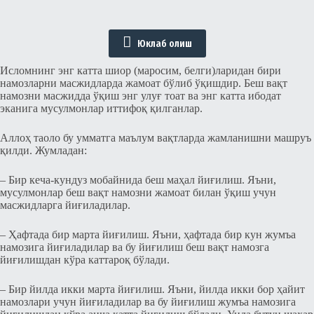
Юклаб олиш
Исломнинг энг катта шиор (маросим, белги)ларидан бири
намозларни масжидларда жамоат бўлиб ўқишдир. Беш вақт
намозни масжидда ўқиш энг улуғ тоат ва энг катта ибодат
эканига мусулмонлар иттифоқ қилганлар.
Аллоҳ таоло бу умматга маълум вақтларда жамланишни машруъ
қилди. Жумладан:
– Бир кеча-кундуз мобайнида беш маҳал йиғилиш. Яъни,
мусулмонлар беш вақт намозни жамоат билан ўқиш учун
масжидларга йиғиладилар.
– Ҳафтада бир марта йиғилиш. Яъни, ҳафтада бир кун жумъа
намозига йиғиладилар ва бу йиғилиш беш вақт намозга
йиғилишдан кўра каттароқ бўлади.
– Бир йилда икки марта йиғилиш. Яъни, йилда икки бор ҳайит
намозлари учун йиғиладилар ва бу йиғилиш жумъа намозига