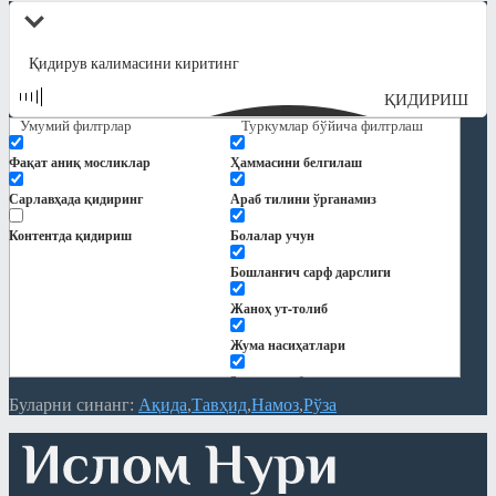
ҚИДИРИШ
Умумий филтрлар
Туркумлар бўйича филтрлаш
Фақат аниқ мосликлар
Ҳаммасини белгилаш
Сарлавҳада қидиринг
Араб тилини ўрганамиз
Контентда қидириш
Болалар учун
Бошланғич сарф дарслиги
Жаноҳ ут-толиб
Жума насиҳатлари
Закот китоби
Буларни синанг:
Ақида
Тавҳид
Намоз
Рўза
Китоблар
Кундалик дарслар
Қуръон тафсири