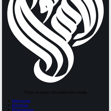
Ўзбек тилидаги Исломий веб саҳифа
Мақолалар
Китоблар
Йўналишлар