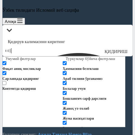
Мақолалар
Ўзбек тилидаги Исломий веб саҳифа
"Ҳиснул муслим" шарҳи
Алоқа
Ақида
Замонавий мавзулар
Намоз
ҚИДИРИШ
Умумий филтрлар
Никоҳ ва оила
Туркумлар бўйича филтрлаш
Панд-насиҳат
Фақат аниқ мосликлар
Ҳаммасини белгилаш
Рамазонга ҳозирдан тайёрланайлик
Сарлавҳада қидиринг
Араб тилини ўрганамиз
Рўза
Контентда қидириш
Болалар учун
Сийрат ва тарих
Бошланғич сарф дарслиги
Тарбия
Жаноҳ ут-толиб
Турли мавзулар
Жума насиҳатлари
Фиқҳ
Закот китоби
Буларни синанг:
Ақида
Тавҳид
Намоз
Рўза