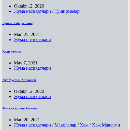
Oktabr 12, 2020
Жума насиҳатлари
/
Туширмалар
Ернинг ахборотлари
Mart 25, 2021
Жума насиҳатлари
Қадр кечаси
May 7, 2021
Жума насиҳатлари
Абу Муслим Хавлоний
Oktabr 12, 2020
Жума насиҳатлари
Зул-ҳижжанинг ўн куни
Mart 20, 2021
Жума насиҳатлари
/
Мақолалар
/
Ҳаж
/
Ҳаж Мавсуми