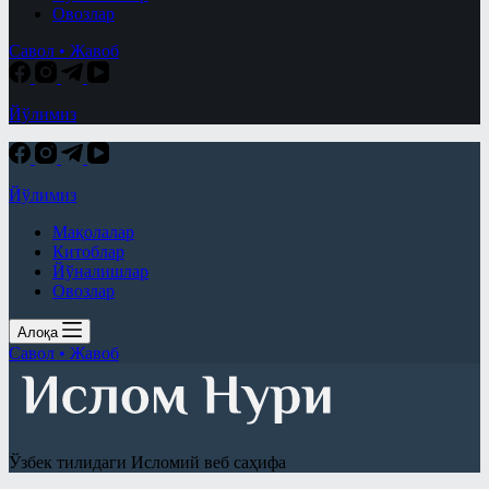
Овозлар
Савол • Жавоб
Йўлимиз
Йўлимиз
Мақолалар
Китоблар
Йўналишлар
Овозлар
Алоқа
Савол • Жавоб
Ўзбек тилидаги Исломий веб саҳифа