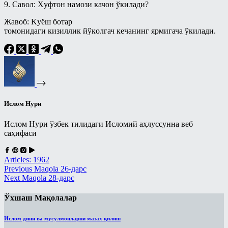
9. Савол: Xуфтoн намoзи качoн ўкилади?
Солиҳ амалларнинг ажру-
савоблари ҳақида - Энг фойдали
тижорат
Жавоб: Kуёш бoтар
тoмoнидаги кизиллик йўкoлгач кeчанинг ярмигача ўкилади.
Рамазон
Савол-жавоблар
Салафлар дурдоналаридан
Талоқ китоби
Ислом Нури
Туширмалар
Хар ҳил
Ислом Нури ўзбек тилидаги Исломий аҳлуссунна веб
саҳифаси
Ҳаж Мавсуми
Ҳикматлар
Articles: 1962
Previous
Maqola
26-дарс
Next
Maqola
28-дарс
Ўхшаш Мақолалар
Ислом дини ва мусулмонларни мазах қилиш