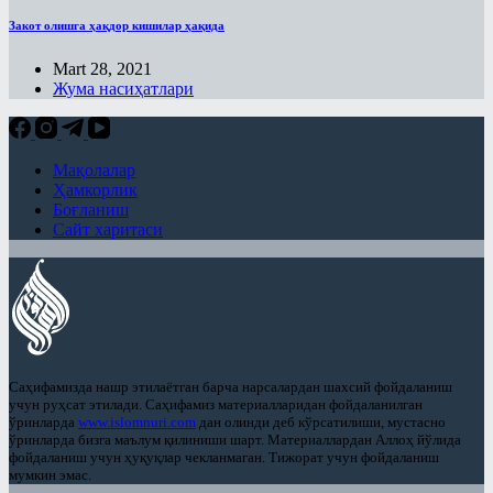
Закот олишга ҳақдор кишилар ҳақида
Mart 28, 2021
Жума насиҳатлари
Мақолалар
Ҳамкорлик
Боғланиш
Сайт харитаси
Саҳифамизда нашр этилаётган барча нарсалардан шахсий фойдаланиш
учун руҳсат этилади. Саҳифамиз материалларидан фойдаланилган
ўринларда
www.islomnuri.com
дан олинди деб кўрсатилиши, мустасно
ўринларда бизга маълум қилиниши шарт. Материаллардан Аллоҳ йўлида
фойдаланиш учун ҳуқуқлар чекланмаган. Тижорат учун фойдаланиш
мумкин эмас.