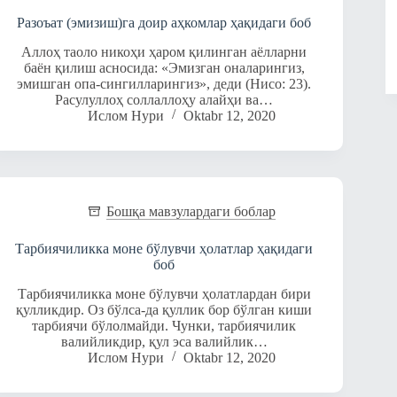
Разоъат (эмизиш)га доир аҳкомлар ҳақидаги боб
Аллоҳ таоло никоҳи ҳаром қилинган аёлларни
баён қилиш асносида: «Эмизган оналарингиз,
эмишган опа-сингилларингиз», деди (Нисо: 23).
Расулуллоҳ соллаллоҳу алайҳи ва…
Ислом Нури
Oktabr 12, 2020
Бошқа мавзулардаги боблар
Тарбиячиликка моне бўлувчи ҳолатлар ҳақидаги
боб
Тарбиячиликка моне бўлувчи ҳолатлардан бири
қулликдир. Оз бўлса-да қуллик бор бўлган киши
тарбиячи бўлолмайди. Чунки, тарбиячилик
валийликдир, қул эса валийлик…
Ислом Нури
Oktabr 12, 2020