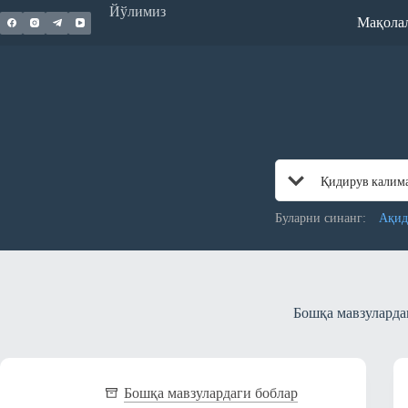
Skip
Йўлимиз
Мақола
to
content
Буларни синанг:
Ақид
Бошқа мавзуларда
Бошқа мавзулардаги боблар