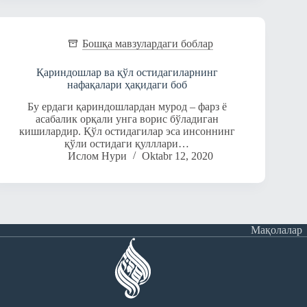
Бошқа мавзулардаги боблар
Қариндошлар ва қўл остидагиларнинг
нафақалари ҳақидаги боб
Бу ердаги қариндошлардан мурод – фарз ё
асабалик орқали унга ворис бўладиган
кишилардир. Қўл остидагилар эса инсоннинг
қўли остидаги қулллари…
Ислом Нури
Oktabr 12, 2020
Мақолалар