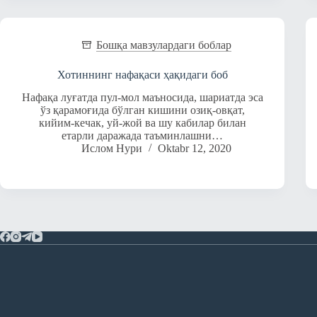
Бошқа мавзулардаги боблар
Хотиннинг нафақаси ҳақидаги боб
Нафақа луғатда пул-мол маъносида, шариатда эса
ўз қарамоғида бўлган кишини озиқ-овқат,
кийим-кечак, уй-жой ва шу кабилар билан
етарли даражада таъминлашни…
Ислом Нури
Oktabr 12, 2020