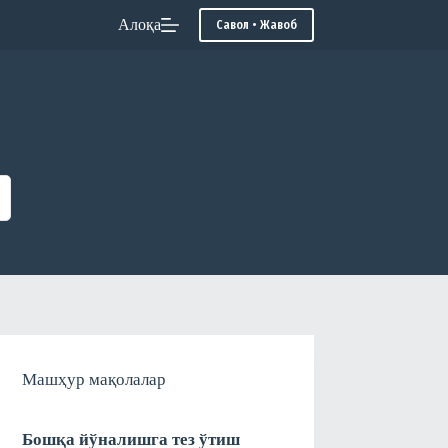
Алоқа
Савол • Жавоб
Машҳур мақолалар
Бошқа йўналишга тез ўтиш