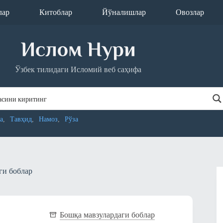
лар
Китоблар
Йўналишлар
Овозлар
Ўзбек тилидаги Исломий веб саҳифа
а
Тавҳид
Намоз
Рўза
ги боблар
Бошқа мавзулардаги боблар