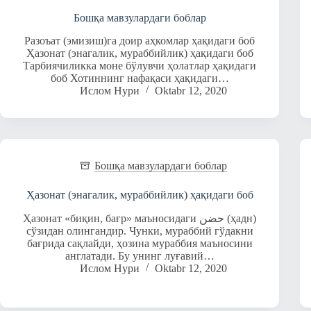
Бошқа мавзулардаги боблар
Разоъат (эмизиш)га доир аҳкомлар ҳақидаги боб
Ҳазонат (энагалик, мураббийлик) ҳақидаги боб
Тарбиячиликка моне бўлувчи ҳолатлар ҳақидаги
боб Хотиннинг нафақаси ҳақидаги…
Ислом Нури
Oktabr 12, 2020
Бошқа мавзулардаги боблар
Ҳазонат (энагалик, мураббийлик) ҳақидаги боб
Ҳазонат «биқин, бағр» маъносидаги حضن (ҳадн)
сўзидан олингандир. Чунки, мураббий гўдакни
бағрида сақлайди, ҳозина мураббия маъносини
англатади. Бу унинг луғавий…
Ислом Нури
Oktabr 12, 2020