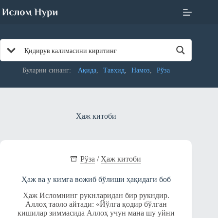
Skip
to
content
Буларни синанг:
Ақида
Тавҳид
Намоз
Рўза
Ҳаж китоби
Рўза
/
Ҳаж китоби
Ҳаж ва у кимга вожиб бўлиши ҳақидаги боб
Ҳаж Исломнинг рукнларидан бир рукндир.
Аллоҳ таоло айтади: «Йўлга қодир бўлган
кишилар зиммасида Аллоҳ учун мана шу уйни