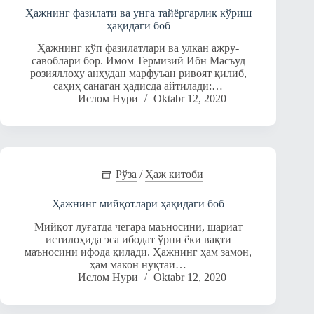
Ҳажнинг фазилати ва унга тайёргарлик кўриш
ҳақидаги боб
Ҳажнинг кўп фазилатлари ва улкан ажру-
савоблари бор. Имом Термизий Ибн Масъуд
розияллоҳу анҳудан марфуъан ривоят қилиб,
саҳиҳ санаган ҳадисда айтилади:…
Ислом Нури
Oktabr 12, 2020
Рўза
/
Ҳаж китоби
Ҳажнинг мийқотлари ҳақидаги боб
Мийқот луғатда чегара маъносини, шариат
истилоҳида эса ибодат ўрни ёки вақти
маъносини ифода қилади. Ҳажнинг ҳам замон,
ҳам макон нуқтаи…
Ислом Нури
Oktabr 12, 2020