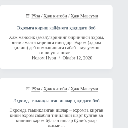
Рўза
/
Ҳаж китоби
/
Ҳаж Мавсуми
Эҳромга кириш кайфияти ҳақидаги боб
Ҳаж маносик (амал)ларининг биринчиси эҳром,
яъни амалга киришга ниятдир. Эҳром (ҳаром
қилиш) деб номланишига сабаб – мусулмон
киши унга ният…
Ислом Нури
Oktabr 12, 2020
Рўза
/
Ҳаж китоби
/
Ҳаж Мавсуми
Эҳромда таъқиқланган ишлар ҳақидаги боб
Эҳромда таъқиқланган ишлар – эҳромга кирган
киши эҳром сабабли тийилиши шарт бўлган ва
қилиши ҳаром бўлган ишлар бўлиб, улар
жаъми…