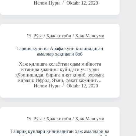
Ислом Нури
Oktabr 12, 2020
Рўза
/
Ҳаж китоби
/
Ҳаж Мавсуми
Тарвия куни ва Арафа куни қилинадиган
амаллар ҳақидаги боб
Ҳаж қилишга келаётган одам мийқотга
етганида ҳажнинг қуйидаги уч турли
кўринишидан бирига ният қилиб, эҳромга
киради: Ифрод. Яъни, фақат ҳажнинг…
Ислом Нури
Oktabr 12, 2020
Рўза
/
Ҳаж китоби
/
Ҳаж Мавсуми
Ташриқ кунлари қилинадиган ҳаж амаллари ва