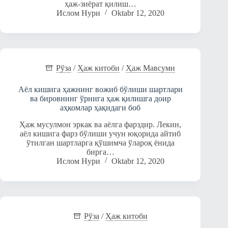
ҳаж-зиёрат қилиш…
Ислом Нури
Oktabr 12, 2020
Рўза
/
Ҳаж китоби
/
Ҳаж Мавсуми
Аёл кишига ҳажнинг вожиб бўлиши шартлари
ва бировнинг ўрнига ҳаж қилишга доир
аҳкомлар ҳақидаги боб
Ҳаж мусулмон эркак ва аёлга фарздир. Лекин,
аёл кишига фарз бўлиши учун юқорида айтиб
ўтилган шартларга қўшимча ўлароқ ёнида
бирга…
Ислом Нури
Oktabr 12, 2020
Рўза
/
Ҳаж китоби