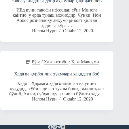
тавофул-вадоъга доир аҳкомлар ҳақидаги боб
Ийд куни тавофи ифозадан сўнг Минога
қайтиб, у ерда тунаш вожибдир. Чунки, Ибн
Аббос розияллоҳу анҳумо ривоят қилган
ҳадисга кўра:…
Ислом Нури
Oktabr 12, 2020
Рўза
/
Ҳаж китоби
/
Ҳаж Мавсуми
Ҳадя ва қурбонлик ҳукмлари ҳақидаги боб
Ҳадя – Ҳарамга ҳадя қилинган ва унинг
ҳудудида сўйиладиган туя ва бошқа жонлиқлар
бўлиб, Аллоҳ субҳанаҳу ва таоло йўлига ҳадя…
Ислом Нури
Oktabr 12, 2020