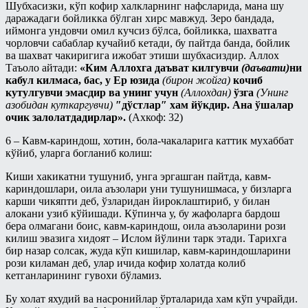
Шубхасизки, кўп кофир халкларнинг нафсларида, мана шу
даражадаги бойликка бўлган хирс мавжуд. Зеро бандада,
иймонга ундовчи омил кучсиз бўлса, бойликка, шахватга
чорловчи сабаблар кучайиб кетади, бу пайтда банда, бойлик
ва шахват чакиригига ижобат этиши шубхасиздир. Аллох
Таъоло айтади:
«Ким Аллохга даъват килгувчи
(даъвати)
ни
кабул килмаса, бас, у Ер юзида
(бирон жойга)
кочиб
кутулгувчи эмасдир ва унинг учун
(Аллохдан)
ўзга
(Унинг
азобидан куткаргувчи)
″дўстлар″ хам йўкдир. Ана ўшалар
очик залолатдадирлар».
(Ахкоф: 32)
6 – Кавм-кариндош, хотин, бола-чакаларига каттик мухаббат
кўйиб, уларга богланиб колиш:
Киши хакикатни тушуниб, унга эргашган пайтда, кавм-
кариндошлари, оила аъзолари уни тушунишмаса, у бизларга
карши чикяпти деб, ўзларидан йироклаштириб, у билан
алокани узиб кўйишади. Кўпинча у, бу жафоларга бардош
бера олмагани боис, кавм-кариндош, оила аъзоларини рози
килиш эвазига хидоят – Ислом йўлини тарк этади. Тарихга
бир назар солсак, жуда кўп кишилар, кавм-кариндошларини
рози киламан деб, улар ичида кофир холатда колиб
кетганларининг гувохи бўламиз.
Бу холат яхудий ва насронийлар ўрталарида хам кўп учрайди.