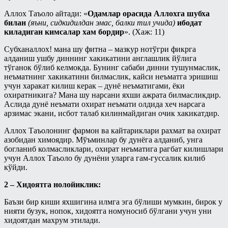
Аллох Таъоло айтади: «
Одамлар орасида Аллохга шубха
билан
(яъни, сидкидилдан эмас, балки тил учида)
ибодат
киладиган кимсалар хам бордир
». (Хаж: 11)
Субханаллох! мана шу фитна – мазкур нотўгри фикрга
алданиш ушбу диннинг хакикатини англашлик йўлига
тўганок бўлиб келмокда. Бунинг сабаби динни тушунмаслик,
неъматнинг хакикатини билмаслик, кайси неъматга эришиш
учун харакат килиш керак – дунё неъматигами, ёки
охиратникига? Мана шу нарсани яхши ажрата билмасликдир.
Аслида дунё неъмати охират неъмати олдида хеч нарсага
арзимас экани, исбот талаб килинмайдиган очик хакикатдир.
Аллох Таъолонинг фармон ва кайтариклари рахмат ва охират
азобидан химоядир. Мўъминлар бу дунёга алданиб, унга
богланиб колмасликлари, охират неъматига рагбат килишлари
учун Аллох Таъоло бу дунёни уларга гам-гуссалик килиб
кўйди.
2 – Хидоятга нолойиклик:
Баъзи бир киши яхшигина илмга эга бўлиши мумкин, бирок у
нияти бузук, нопок, хидоятга номуносиб бўлгани учун уни
хидоятдан махрум этилади.