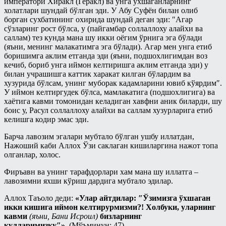
императори Хиракл (Геракл) ва унга ўхшаганларнинг
холатлари шундай бўлган эди. У Абу Суфён билан олиб
борган сухбатининг охирида шундай деган эди: ″Агар
сўзларинг рост бўлса, у (пайгамбар соллаллоху алайхи ва
саллам) тез кунда мана шу икки оёгим ўрнига эга бўлади
(яъни, менинг малакатимга эга бўлади). Агар мен унга етиб
боришимга аклим етганда эди (яъни, подшохлигимдан воз
кечиб, бориб унга иймон келтиришга аклим етганда эди) у
билан учрашишга каттик харакат килган бўлардим ва
хузурида бўлсам, унинг муборак кадамларини ювиб кўярдим″.
У иймон келтиргудек бўлса, мамлакатига (подшохлигига) ва
хаётига кавми томонидан келадиган хавфни аник биларди, шу
боис у, Расул соллаллоху алайхи ва саллам хузурларига етиб
келишга кодир эмас эди.
Барча лавозим эгалари мубтало бўлган ушбу иллатдан,
Нажоший каби Аллох Ўзи саклаган кишиларгина нажот топа
олганлар, холос.
Фиръавн ва унинг тарафдорлари хам мана шу иллатга –
лавозимни яхши кўриш дардига мубтало эдилар.
Аллох Таъоло деди:
«Улар айтдилар: ″Ўзимизга ўхшаган
икки кишига иймон келтирурмизми?! Холбуки, уларнинг
кавми
(яъни, Бани Исроил)
бизларнинг
кулларимизку″».
(Мўъминун: 47)