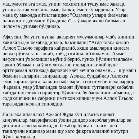
маълумотга эга эмас, унинг мохиятини тушунмас эдилар,
устига-устак уни хохламас, балки, ёмон кўрардилар. Улар
мана бу маколда айтилганидек: ″Одамлар ўзлари билмаган
нарсанинг душмани бўладилар″, – ўзлари яхши билмаган
исломга душман бўлдилар.
Афсуски, бугунги кунда, аксарият мусулмонлар ушбу диннинг
хакикатидан бехабардирлар. Баъзилари: ″Агар тавба килиб
Аллох Таъоло тарафига кайрилиб, яхши амалларни килсам
ризки рўзим танглашиб, хаётда кийналиб коламан. Аммо
нафсимни ўз хохишига кўйиб бериб, гунох йўлини танласам,
эркин бўламан ва ўзим хохлаган ишларни килиб дунё
орттираман натижада фаровон хаёт кечира оламан…″ шу каби
бемани гапларни гапирадилар. Аслида бундайлар Аллохга
эмас коринларига, хавойи нафсларига сигинувчи шахслардир.
Фаразан, улар ўйлагандек хидоят йўлини тутганлари сабабли
хаётда тангликка гирифтор бўлишса, бу банданинг иймонида
содиклигини ва сабрини имтихон килиш учун Аллох Таъоло
тарафидан келган синовдир.
Ла илаха иллаллох! Ажабо! Жуда кўп илмсиз ибодат
килувчилар, маърифатсиз ўзини диндор хисоблагувчилар ва
диннинг асли мохиятидан бехабар бўлган ″олим″ деб
танилувчи кишилар мана шу хато фикрга алданиб нотўгри
йўлга кетдилар.