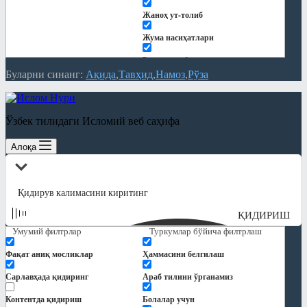
Жаноҳ ут-толиб
Жума насиҳатлари
Закот китоби
Буларни синанг:
Ақида
Тавҳид
Намоз
Рўза
Китоблар
Кундалик дарслар
Ўзбек тилидаги Исломий веб саҳифа
Қуръон тафсири
Алоқа
Мақолалар
"Ҳиснул муслим" шарҳи
Ақида
ҚИДИРИШ
Замонавий мавзулар
Умумий филтрлар
Туркумлар бўйича филтрлаш
Намоз
Фақат аниқ мосликлар
Ҳаммасини белгилаш
Никоҳ ва оила
Сарлавҳада қидиринг
Араб тилини ўрганамиз
Панд-насиҳат
Контентда қидириш
Болалар учун