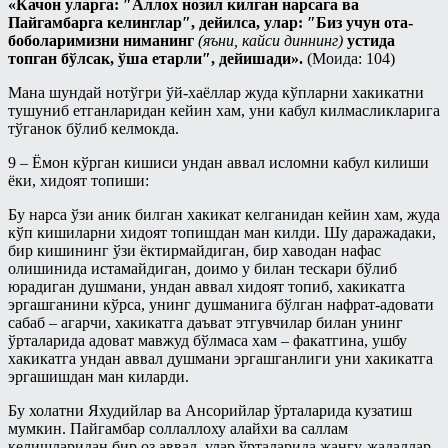
«Качон уларга: ″Аллох нозил килган нарсага ва
Пайгамбарга келинглар″, дейилса, улар: ″Биз учун ота-
боболаримизни ниманинг
(яъни, кайси диннинг)
устида
топган бўлсак, ўша етарли″, дейишади».
(Моида: 104)
Мана шундай нотўгри ўй-хаёллар жуда кўпларни хакикатни
тушуниб етганларидан кейин хам, уни кабул килмасликларига
тўганок бўлиб келмокда.
9 – Ёмон кўрган кишиси ундан аввал исломни кабул килиши
ёки, хидоят топиши:
Бу нарса ўзи аник билган хакикат келганидан кейин хам, жуда
кўп кишиларни хидоят топишдан ман килди. Шу даражадаки,
бир кишининг ўзи ёктирмайдиган, бир хаводан нафас
олишинида истамайдиган, доимо у билан тескари бўлиб
юрадиган душмани, ундан аввал хидоят топиб, хакикатга
эргашганини кўрса, унинг душманига бўлган нафрат-адовати
сабаб – агарчи, хакикатга даъват этгувчилар билан унинг
ўрталарида адоват мавжуд бўлмаса хам – факатгина, ушбу
хакикатга ундан аввал душмани эргашганлиги уни хакикатга
эргашишдан ман киларди.
Бу холатни Яхудийлар ва Ансорийлар ўрталарида кузатиш
мумкин. Пайгамбар соллаллоху алайхи ва саллам
келишларидан бир оз аввал, улар ўрталарида жангу-жадаллар,