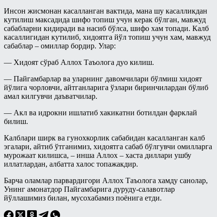
Инсон жисмонан касалланган вактида, мана шу касалликдан
кутилиш максадида шифо топиш учун керак бўлган, мавжуд
сабабларни кидиради ва насиб бўлса, шифо хам топади. Калб
касаллигидан кутилиб, хидоятга йўл топиш учун хам, мавжуд
сабаблар – омиллар бордир. Улар:
— Хидоят сўраб Аллох Таъолога дуо килиш.
— Пайгамбарлар ва уларнинг давомчилари бўлмиш хидоят
йўлига чорловчи, айтганларига ўзлари биринчилардан бўлиб
амал килгувчи даъватчилар.
— Акл ва идрокни ишлатиб хакикатни ботилдан фарклай
билиш.
Калблари ширк ва гунохкорлик сабабидан касалланган калб
эгалари, айтиб ўтганимиз, хидоятга сабаб бўлгувчи омилларга
мурожаат килишса, – инша Аллох – хаста диллари ушбу
иллатлардан, албатта халос топажакдир.
Барча оламлар парвардигори Аллох Таъолога хамду санолар,
Унинг амонатдор Пайгамбарига дуруду-салавотлар
йўллашимиз билан, мусохабамиз поёнига етди.