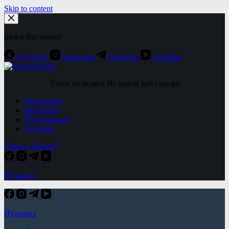
Skip to content
Бизга боғланинг
Facebook
Instagram
Telegram
YouTube
Ўзбек тилидаги Исломий веб саҳифа
Мақолалар
Китоблар
Йўналишлар
Овозлар
Савол • Жавоб
Йўлимиз
Йўлимиз