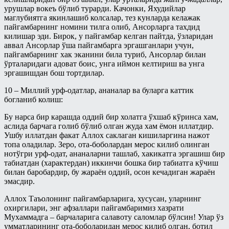
урушлар вокеъ бўлиб турарди. Качонки, Яхудийлар
маглубиятга якинлашиб колсалар, тез кунларда келажак
пайгамбарнинг номини тилга олиб, Ансорларга тахдид
килишар эди. Бирок, у пайгамбар келган пайтда, ўзларидан
аввал Ансорлар ўша пайгамбарга эргашганлари учун,
пайгамбарнинг хак эканини била туриб, Ансорлар билан
ўрталаридаги адоват боис, унга иймон келтириш ва унга
эргашишдан бош тортдилар.
10 – Миллий урф-одатлар, ананалар ва буларга каттик
богланиб колиш:
Бу нарса бир карашда оддий бир холатга ўхшаб кўринса хам,
аслида барчага голиб бўлиб олган жуда хам ёмон иллатдир.
Ушбу иллатдан факат Аллох саклаган кишиларгина нажот
топа оладилар. Зеро, ота-боболардан мерос килиб олинган
нотўгри урф-одат, ананаларни ташлаб, хакикатга эргашиш бир
табиатдан (характердан) иккинчи бошка бир табиатга кўчиш
билан баробардир, бу жараён оддий, осон кечадиган жараён
эмасдир.
Аллох Таъолонинг пайгамбарларига, хусусан, уларнинг
охиргилари, энг афзаллари пайгамбаримиз хазрати
Мухаммадга – барчаларига салавоту саломлар бўлсин! Улар ўз
умматларининг ота-боболаридан мерос килиб олган, ботил