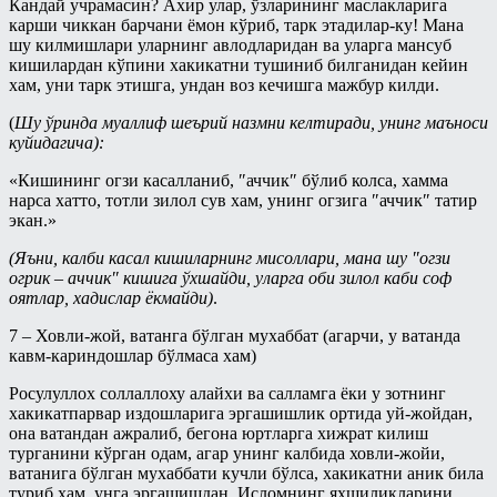
Кандай учрамасин? Ахир улар, ўзларининг маслакларига
карши чиккан барчани ёмон кўриб, тарк этадилар-ку! Мана
шу килмишлари уларнинг авлодларидан ва уларга мансуб
кишилардан кўпини хакикатни тушиниб билганидан кейин
хам, уни тарк этишга, ундан воз кечишга мажбур килди.
(
Шу ўринда муаллиф шеърий назмни келтиради, унинг маъноси
куйидагича):
«Кишининг огзи касалланиб, ″аччик″ бўлиб колса, хамма
нарса хатто, тотли зилол сув хам, унинг огзига ″аччик″ татир
экан.»
(Яъни, калби касал кишиларнинг мисоллари, мана шу ″огзи
огрик – аччик″ кишига ўхшайди, уларга оби зилол каби соф
оятлар, хадислар ёкмайди)
.
7 – Ховли-жой, ватанга бўлган мухаббат (агарчи, у ватанда
кавм-кариндошлар бўлмаса хам)
Росулуллох соллаллоху алайхи ва салламга ёки у зотнинг
хакикатпарвар издошларига эргашишлик ортида уй-жойдан,
она ватандан ажралиб, бегона юртларга хижрат килиш
турганини кўрган одам, агар унинг калбида ховли-жойи,
ватанига бўлган мухаббати кучли бўлса, хакикатни аник била
туриб хам, унга эргашишдан, Исломнинг яхшиликларини