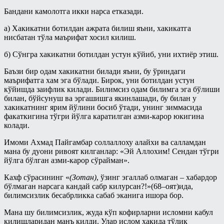
Асмоул-Ҳусно/Аллоҳнинг гўзал
Бандани камолотга икки нарса етказади.
исмларининг енгил шарҳи
а) Хакикатни ботилдан ажрата билиш яъни, хакикатга
Пайғамбар ҳадисларидан тарбия
дарслари
нисбатан тўла маърифат хосил килиш.
Рамазон суҳбатлари шайх Усаймин
б) Сўнгра хакикатни ботилдан устун кўйиб, уни ихтиёр этиш.
китоблари асосида
Баъзи бир одам хакикатни билади яъни, бу ўриндаги
Солиҳ амалларнинг ажру-
маърифатга хам эга бўлади. Бирок, уни ботилдан устун
савоблари ҳақида - Энг фойдали
кўйишда заифлик килади. Билимсиз одам билимга эга бўлиши
тижорат
билан, бўйсунуш ва эргашишга якинлашади, бу билан у
хакикатнинг ярим йўлини босиб ўтади, унинг зиммасида
Рамазон
факаткигина тўгри йўлга каратилган азми-карор юкигина
Савол-жавоблар
колади.
Салафлар дурдоналаридан
Имоми Ахмад Пайгамбар соллаллоху алайхи ва салламдан
мана бу дуони ривоят килганлар: «Эй Аллохим! Сендан тўгри
Талоқ китоби
йўлга бўлган азми-карор сўрайман».
Туширмалар
Кахф сўрасининг «
(Зотан)
, ўзинг эгаллаб олмаган – хабардор
бўлмаган нарсага кандай сабр килурсан?!»(68–оят)ида,
Хар ҳил
билимсизлик бесабрликка сабаб эканига ишора бор.
Ҳаж Мавсуми
Мана шу билимсизлик, жуда кўп кофирларни исломни кабул
килишларидан манъ килди. Улар ислом хакида тўлик
Ҳикматлар