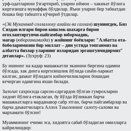
урф-одатларини ўзгартириб, уларни иймон – хакикат йўлига
киргизишга муваффак бўлдилар. Яъни уларни бир табиатдан
бошка бир табиатга кўчириб ўтдилар.
«(
Эй Мухаммад соллаллоху алайхи ва саллам
)
шунингдек, Биз
Сиздан илгари бирон кишлок-шахарга бирон
огохлантиргувчи-пайгамбар юбормадик,
магар
(
юборганимизда
)
у жойнинг боёнлари: ″Албатта ота-
боболаримизни бир миллат – дин устида топганмиз ва
албатта бизлар уларнинг изларидан эргашгувчидирмиз″
деганлар».
(Зухруф: 23)
Бу ишнинг на кадар машаккатли эканини биргина одамни
бўлсада, хак динга киргизишлик йўлида саъйи-харакат
килган, даъват йўлидаги кийинчиликларни бошидан
кечирган одамгина яхши билади.
Залолат сахросида сарсон-саргардон бўлган гумрохларни
хидоят йўлига етаклаган, бу йўлда йўликкан барча
машаккатларга марданавор сабр этган, барча пайгамбарлар ва
барча даъватчиларга Аллох Таъолонинг салоту-саломи ва
мархамати бўлсин!
Муаммонинг ечими эса, хидоятга сабаб бўладиган омилларга
кайрилишдир: