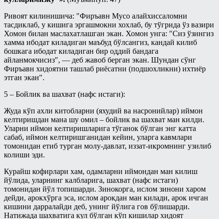
Ривоят килинишича: ″Фиръавн Мусо алайхиссаломни
тасдиклаб, у кишига эргашмокни хохлаб, бу тўгрида ўз вазири
Хомон билан маслахатлашган экан. Хомон унга: ″Сиз ўзингиз
хамма ибодат киладиган маъбуд бўлсангиз, кандай килиб
бошкага ибодат киладиган бир оддий бандага
айланмокчисиз″, — деб жавоб берган экан. Шундан сўнг
Фиръавн хидоятни ташлаб риёсатни (подшохликни) ихтиёр
этган экан″.
5 – Бойлик ва шахват (нафс истаги):
Жуда кўп ахли китобларни (яхудий ва насронийлар) иймон
келтиришдан мана шу омил – бойлик ва шахват ман килди.
Уларни иймон келтиришларига тўганок бўлган энг катта
сабаб, иймон келтиришганидан кейин, уларга кавмлари
томонидан етиб турган молу-давлат, иззат-икромнинг узилиб
колиши эди.
Курайш кофирлари хам, одамларни иймондан ман килиш
йўлида, уларнинг калбларига, шахват (нафс истаги)
томонидан йўл топишарди. Зинокорга, ислом зинони харом
дейди, арокхўрга эса, ислом арокдан ман килади, арок ичган
кишини дарралайди деб, унинг йўлига гов бўлишарди.
Натижада шахватига кул бўлган кўп кишилар хидоят