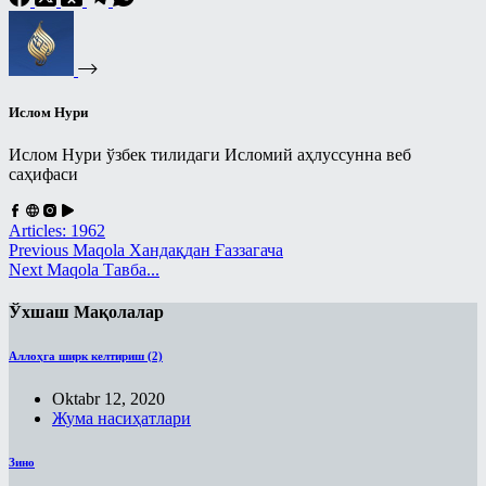
Ислом Нури
Ислом Нури ўзбек тилидаги Исломий аҳлуссунна веб
саҳифаси
Articles: 1962
Previous
Maqola
Хандақдан Ғаззагача
Next
Maqola
Тавба...
Ўхшаш Мақолалар
Аллоҳга ширк келтириш (2)
Oktabr 12, 2020
Жума насиҳатлари
Зино