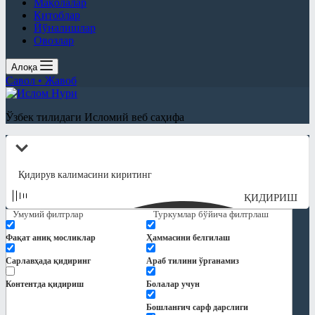
Мақолалар
Китоблар
Йўналишлар
Овозлар
Алоқа
Савол • Жавоб
Ўзбек тилидаги Исломий веб саҳифа
ҚИДИРИШ
Умумий филтрлар
Туркумлар бўйича филтрлаш
Фақат аниқ мосликлар
Ҳаммасини белгилаш
Сарлавҳада қидиринг
Араб тилини ўрганамиз
Контентда қидириш
Болалар учун
Бошланғич сарф дарслиги