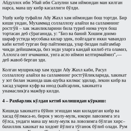
Абдуллох ибн Убай ибн Салулни хам иймондан ман килган
нарса, мана шу кибр касаллиги бўлди.
Ушбу кибр туфайли Абу Жахл хам иймондан бош тортди. Бир
киши ундан, Мухаммад соллаллоху алайхи ва салламнинг
ростгўй – хак эканликларини била туриб нима учун бош
тортасан деб сўраганида, у: ″Биз ва баний Хошим доимо
шараф устида мусобака килар эдик, пойгадаги икки чавандоз
каби кетиб турган бир пайтимизда, улар биздан пайгамбар
чикди дейишмокда, биз энди уларга кандай килиб ета оламиз,
Аллохга онт ичаманки, унга асло иймон келтирмаймиз″,—
деб жавоб берган эди.
Колган мушриклар хам худди Абу Жахл каби, Расул
соллаллоху алайхи ва салламнинг ростгўйликларида, хакикат
у зот билан эканида шак-шубха килмас эдилар, лекин кибр ва
хасад уларни куфр ва инод (кайсарлик, хакикатга
унамаслик)га мажбур килди.
4 – Рахбарлик кўлдан кетиб колишидан кўркиш:
Кишида хакикатга бўйин эгишдан ман киладиган кибр ва
хасад бўлмаса-ю, бирок у молу-мулк, юкори лавозимга эга
бўлса, ундаги мана шу молу-мулк ва ловозимга бўлган хирс–
бахиллик хакикат ва хидоят йўлига тўганок бўлиб олади. Рум