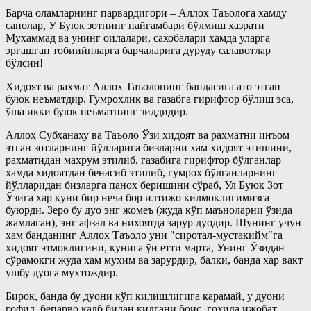
Панд-насиҳат
Барча оламларнинг парвардигори – Аллох Таъолога хамду
Талоқ китоби
Рамазонга ҳозирдан тайёрланайлик
санолар, У Буюк зотнинг пайгамбари бўлмиш хазрати
Мухаммад ва унинг оилалари, сахобалари хамда уларга
Таҳорат китоби
Рўза
эргашган тобиийнларга барчаларига дуруду салавотлар
бўлсин!
Ўлик ерни тирилтириш ва мубоҳ
Сийрат ва тарих
нарсаларга эгалик қилиш ҳақидаги
Хидоят ва рахмат Аллох Таъолонинг бандасига ато этган
китоб
Тарбия
буюк неъматдир. Гумрохлик ва газабга гирифтор бўлиш эса,
ўша икки буюк неъматнинг зиддидир.
Ҳаж китоби
Турли мавзулар
Шерикликлар китоби
Аллох Субханаху ва Таъоло Ўзи хидоят ва рахматни инъом
Фиқҳ
этган зотларнинг йўлларига бизларни хам хидоят этишини,
Ҳаж
рахматидан махрум этилиб, газабига гирифтор бўлганлар
Фиқҳий масалалар
хамда хидоятдан бенасиб этилиб, гумрох бўлганларнинг
Муаллими-Соний
йўлларидан бизларга панох беришини сўраб, Ул Буюк Зот
Байъ – савдо китоби
Ўзига хар куни бир неча бор илтижо килмоклигимизга
Муслималар учун
Бошқа мавзулардаги боблар
буюрди. Зеро бу дуо энг жомеъ (жуда кўп маъноларни ўзида
жамлаган), энг афзал ва нихоятда зарур дуодир. Шунинг учун
Мусулмоннинг қўрғони
Закот китоби
хам банданинг Аллох Таъоло уни ″сиротал-мустакийм″га
хидоят этмоклигини, кунига ўн етти марта, Унинг Ўзидан
Муҳаррам
Зироат ва суғоришдаги
сўрамокги жуда хам мухим ва зарурдир, балки, банда хар вакт
шерикликлар ҳамда ижора китоби
Овозли дарслар
ушбу дуога мухтождир.
Намоз китоби
Асмоул-Ҳусно/Аллоҳнинг гўзал
Бирок, банда бу дуони кўп килишлигига карамай, у дуони
исмларининг енгил шарҳи
гофил, бепарво калб билан килгани боис, гохида ижобат
Никоҳ китоби