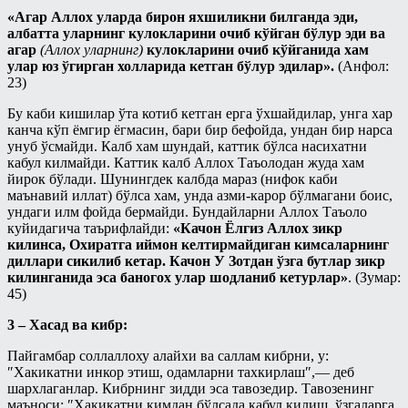
«Агар Аллох уларда бирон яхшиликни билганда эди,
албатта уларнинг кулокларини очиб кўйган бўлур эди ва
агар
(Аллох уларнинг)
кулокларини очиб кўйганида хам
улар юз ўгирган холларида кетган бўлур эдилар».
(Анфол:
23)
Бу каби кишилар ўта котиб кетган ерга ўхшайдилар, унга хар
канча кўп ёмгир ёгмасин, бари бир бефойда, ундан бир нарса
унуб ўсмайди. Калб хам шундай, каттик бўлса насихатни
кабул килмайди. Каттик калб Аллох Таъолодан жуда хам
йирок бўлади. Шунингдек калбда мараз (нифок каби
маънавий иллат) бўлса хам, унда азми-карор бўлмагани боис,
ундаги илм фойда бермайди. Бундайларни Аллох Таъоло
куйидагича таърифлайди:
«Качон Ёлгиз Аллох зикр
килинса, Охиратга иймон келтирмайдиган кимсаларнинг
диллари сикилиб кетар. Качон У Зотдан ўзга бутлар зикр
килинганида эса баногох улар шодланиб кетурлар»
. (Зумар:
45)
3 – Хасад ва кибр:
Пайгамбар соллаллоху алайхи ва саллам кибрни, у:
″Хакикатни инкор этиш, одамларни тахкирлаш″,— деб
шархлаганлар. Кибрнинг зидди эса тавозедир. Тавозенинг
маъноси: ″Хакикатни кимдан бўлсада кабул килиш, ўзгаларга