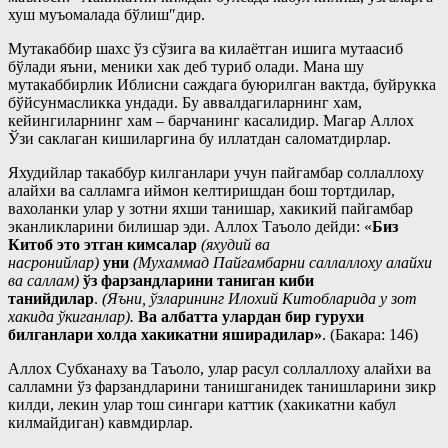
хуш муъомалада бўлиш″дир.
Мутакаббир шахс ўз сўзига ва килаётган ишига мутаасиб
бўлади яъни, меники хак деб туриб олади. Мана шу
мутакаббирлик Иблисни саждага буюрилган вактда, буйрукка
бўйсунмасликка ундади. Бу аввалдагиларнинг хам,
кейингиларнинг хам – барчанинг касалидир. Магар Аллох
Ўзи саклаган кишиларгина бу иллатдан саломатдирлар.
Яхудийлар такаббур килганлари учун пайгамбар соллаллоху
алайхи ва салламга иймон келтиришдан бош тортдилар,
вахоланки улар у зотни яхши танишар, хакикий пайгамбар
эканликларини билишар эди. Аллох Таъоло дейди: «
Биз
Китоб это этган кимсалар
(яхудий ва
насронийлар)
уни
(Мухаммад Пайгамбарни саллаллоху алайхи
ва саллам)
ўз фарзандларини таниган киби
танийдилар
.
(Яъни, ўзларининг Илохий Китобларида у зот
хакида ўкиганлар).
Ва албатта улардан бир гурухи
билганлари холда хакикатни яширадилар»
. (Бакара: 146)
Аллох Субханаху ва Таъоло, улар расул соллаллоху алайхи ва
салламни ўз фарзандларини танишганидек танишларини зикр
килди, лекин улар тош сингари каттик (хакикатни кабул
килмайдиган) кавмдирлар.