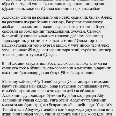
кўра била туриб уни кабул килишликдан ватанини ортик
кўради яъни, хакикат йўлида ватанини тарк этолмайди.
Аллохдан фазли ва розилигини истаб, содиклик билан Аллох
ва росулига нусрат бериш ниятида, Расуллох соллаллоху
алайхи ва салламнинг мадиналарига хижрат килган барча
сахобайи киромларнинг тарихларини, хусусан, Салмон
Форисий (у кишига хакаикат изловчи деб ном берилган)
тарихларини, у зотнинг хакикатга етиш йўлида тортган
машаккатларини ўкиб кўрган киши, у улуг инсонлар Аллох
учун, хакикат йўлида юртларини тарк этиб, гурбатни ихтиёр
этганларининг гувохи бўлади.
8 – Исломни кабул этиш, Росулуллох соллаллоху алайхи ва
салламга тобеъ бўлиш бу ота-боболарни камситиш, уларнинг
шаънини булгашдир деган бузук ўй-хаёллар килиш:
Мана шу хаёллар Абу Толиб ва унга ўхшаганларни исломни
кабул этишдан ман килди. Улар мусулмон бўлишларини гўё,
ота-боболарини акилсизга чикариш деб хисоблашди.
Аллохнинг душманлари бўлмиш Курайш кофирлари Абу
Толибнинг ўлими олдида, унга отанг Абдулмутталибнинг
миллатидан (динидан) юз ўгирасанми? — дейишди. Улар Абу
Толиб отаси Абдулмутталибни олий даражада улуглашлигини
яхши билганлари учун, унинг калбига мана шу жихатдан йўл