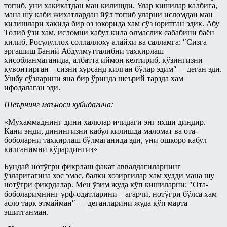
топиб, уни хакикатдан ман килишди. Улар кишилар калбига,
мана шу каби жихатлардан йўл топиб уларни исломдан ман
килишлари хакида бир оз юкорида хам сўз юритган эдик. Абу
Толиб ўзи хам, исломни кабул кила олмаслик сабабини баён
килиб, Росулуллох соллаллоху алайхи ва салламга: ″Сизга
эргашиш Баний Абдулмутталибни тахкирлаш
хисобланмаганида, албатта иймон келтириб, кўзингизни
кувонтирган – сизни хурсанд килган бўлар эдим″— деган эди.
Ушбу сўзларини яна бир ўринда шеърий тарзда хам
ифодалаган эди.
Шеърнинг маъноси куйидагича:
«Мухаммаднинг дини халклар ичидаги энг яхши диндир.
Кани энди, динингизни кабул килишда маломат ва ота-
боболарни тахкирлаш бўлмаганида эди, уни ошкоро кабул
килганимни кўрардингиз»
Бундай нотўгри фикрлаш факат аввалдагиларнинг
ўзларигагина хос эмас, балки хозиргилар хам худди мана шу
нотўгри фикрдалар. Мен ўзим жуда кўп кишиларни: ″Ота-
боболаримнинг урф-одатларини – агарчи, нотўгри бўлса хам –
асло тарк этмайман″ — деганларини жуда кўп марта
эшитганман.