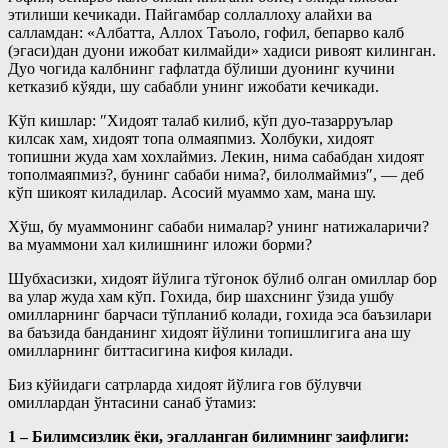
этилиши кечикади. Пайгамбар соллаллоху алайхи ва
Пайғамбар ҳадисларидан тарбия
Рўза китоби
салламдан: «Албатта, Аллох Таъоло, гофил, бепарво калб
дарслари
(эгаси)дан дуони ижобат килмайди» хадиси ривоят килинган.
Талоқ китоби
Дуо чогида калбнинг гафлатда бўлиши дуонинг кучини
Рамазон суҳбатлари шайх Усаймин
кетказиб кўяди, шу сабабли унинг ижобати кечикади.
китоблари асосида
Таҳорат китоби
Кўп кишлар: ″Хидоят талаб килиб, кўп дуо-тазарруълар
Солиҳ амалларнинг ажру-
Ўлик ерни тирилтириш ва мубоҳ
савоблари ҳақида - Энг фойдали
килсак хам, хидоят топа олмаяпмиз. Холбуки, хидоят
нарсаларга эгалик қилиш ҳақидаги
тижорат
топишни жуда хам хохлаймиз. Лекин, нима сабабдан хидоят
китоб
тополмаяпмиз?, бунинг сабаби нима?, билолмаймиз″, — деб
Рамазон
кўп шикоят киладилар. Асосий муаммо хам, мана шу.
Ҳаж китоби
Савол-жавоблар
Хўш, бу муаммонинг сабаби нималар? унинг натижаларичи?
Шерикликлар китоби
ва муаммони хал килишнинг иложи борми?
Салафлар дурдоналаридан
Ҳаж
Шубхасизки, хидоят йўлига тўгонок бўлиб олган омиллар бор
Талоқ китоби
Муаллими-Соний
ва улар жуда хам кўп. Гохида, бир шахснинг ўзида ушбу
омилларнинг барчаси тўпланиб колади, гохида эса баъзилари
Туширмалар
Муслималар учун
ва баъзида банданинг хидоят йўлини топишлигига ана шу
Хар ҳил
омилларнинг биттасигина кифоя килади.
Мусулмоннинг қўрғони
Ҳаж Мавсуми
Биз кўйидаги сатрларда хидоят йўлига гов бўлувчи
Муҳаррам
омиллардан ўнтасини санаб ўтамиз:
Ҳикматлар
Овозли дарслар
1 – Билимсизлик ёки, эгалланган билимнинг заифлиги: