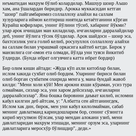
неъматидан махрум бўлиб колардилар. Машхур шоир Аъшо
хам, ана ўшалардан биридир. Арокка муккасидан кетган
″шоир″ пайгамбаримиз соллаллоху алайхи ва саллам
хузурларига иймон келтириш ниятида кетаётганини кўрган
Курайш кофирлари, унинг йўлини тўсиб, хабаринг йўкми?
улар арок ичишдан ман киладилар, ичганларни дарралайдилар
деб, унинг йўлига тўсик бўлдилар. Арок шайдоси – шоир эса,
бахтсизлик унга голиб келиб, росулуллох соллаллоху алайхи
ва саллам билан учрашмай оркасига кайтиб кетди. Бирок у
манзилига сог-омон ета олмади, йўлда уни туяси йикитиб
ўлдирди. (Бунда ибрат олгувчига катта ибрат бордир)
Бир олим киши айтади: «Жуда кўп ахли китоблар билан,
ислом хакида сухбат олиб бордим. Уларнинг бириси билан
олиб борган сухбатим охирида менга у, мана бундай жавоб
килди: ″Мени холи кўй! Мен арокни яхши кўраман, усиз тура
олмайман, сизлар эса, уни харом дейсизлар, ичганларни
дарралайсизлар″. Яна бошка бировини даъват килиб, исломни
кабул килгин деб айтсам, у: ″Албатта сен айтганингдек,
Ислом хак дин, бирок, мен уни кабул килолмайман, сабаб
менинг давлатманд кариндошларим бор, сенинг сўзингга
кириб мусулмон бўлсам, улар мендан алокани узиб, мени
давлатларидан махрум этишади, менинг орзум эса, уларнинг
давлатларига меросхўр бўлишдир″, деди.»