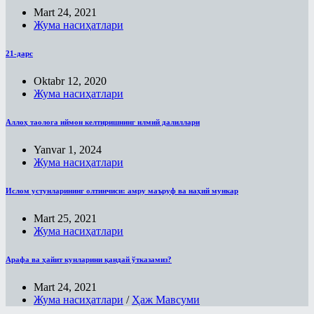
Mart 24, 2021
Жума насиҳатлари
21-дарс
Oktabr 12, 2020
Жума насиҳатлари
Аллоҳ таолога иймон келтиришнинг илмий далиллари
Yanvar 1, 2024
Жума насиҳатлари
Ислом устунларининг олтинчиси: амру маъруф ва наҳий мункар
Mart 25, 2021
Жума насиҳатлари
Арафа ва ҳайит кунларини қандай ўтказамиз?
Mart 24, 2021
Жума насиҳатлари
/
Ҳаж Мавсуми