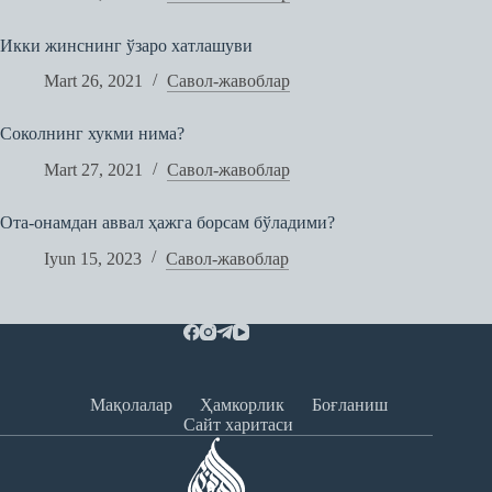
Икки жинснинг ўзаро хатлашуви
Mart 26, 2021
Савол-жавоблар
Соколнинг хукми нима?
Mart 27, 2021
Савол-жавоблар
Ота-онамдан аввал ҳажга борсам бўладими?
Iyun 15, 2023
Савол-жавоблар
Мақолалар
Ҳамкорлик
Боғланиш
Сайт харитаси