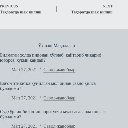
PREVIOUS
NEXT
Таҳоратда шак қилиш
Таҳоратда шак қилиш
Ўхшаш Мақолалар
Билмаган холда пиводан хўплаб, кайтариб чикариб
юборса, хукми кандай?
Mart 27, 2021
Савол-жавоблар
Ёлғон этикетка қўйилган мол билан савдо қилса
бўладими?
Mart 27, 2021
Савол-жавоблар
Судхўрлик билан иш юритувчи муассасаларда ишласа
бўладими?
Mart 27, 2021
Савол-жавоблар