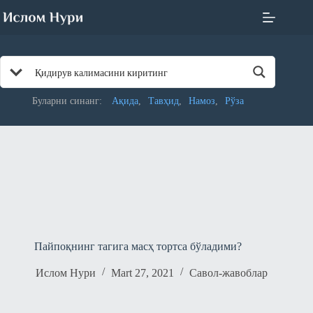
Skip
to
content
Буларни синанг:
Ақида
Тавҳид
Намоз
Рўза
Пайпоқнинг тагига масҳ тортса бўладими?
Ислом Нури
Mart 27, 2021
Савол-жавоблар