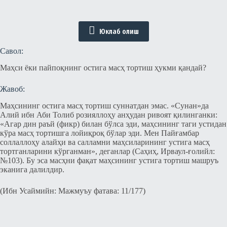
Юклаб олиш
Савол:
Маҳси ёки пайпоқнинг остига масҳ тортиш ҳукми қандай?
Жавоб:
Маҳсининг остига масҳ тортиш суннатдан эмас. «Сунан»да
Алий ибн Аби Толиб розияллоҳу анҳудан ривоят қилинганки:
«Агар дин раъй (фикр) билан бўлса эди, маҳсининг таги устидан
кўра масҳ тортишга лойиқроқ бўлар эди. Мен Пайғамбар
соллаллоҳу алайҳи ва салламни маҳсиларининг устига масҳ
тортганларини кўрганман», деганлар (Саҳиҳ, Ирваул-ғолийл:
№103). Бу эса масҳни фақат маҳсининг устига тортиш машруъ
эканига далилдир.
(Ибн Усаймийн: Мажмуъу фатава: 11/177)