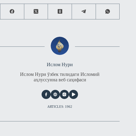
Ислом Нури
Ислом Нури ўзбек тилидаги Исломий
аҳлуссунна веб саҳифаси
ARTICLES: 1962